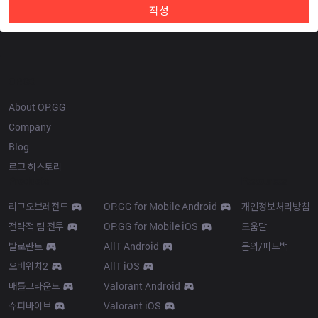
작성
OP.GG
About OP.GG
Company
Blog
로고 히스토리
Products
Resources
리그오브레전드
OP.GG for Mobile Android
개인정보처리방침
전략적 팀 전투
OP.GG for Mobile iOS
도움말
발로란트
AllT Android
문의/피드백
오버워치2
AllT iOS
배틀그라운드
Valorant Android
슈퍼바이브
Valorant iOS