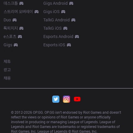
데스크톱
Gigs Android
스트리머 오버레이
Gigs iOS
Duo
TalkG Android
톡피지지
TalkG iOS
e스포츠
Esports Android
Gigs
Esports iOS
More
제휴
광고
채용
© 2012-
2026
 OP.GG. OP.GG isn’t endorsed by Riot Games and doesn’t 
reflect the views or opinions of Riot Games or anyone officially 
involved in producing or managing League of Legends. League of 
Legends and Riot Games are trademarks or registered trademarks of 
Riot Games, Inc. League of Legends © Riot Games, Inc.