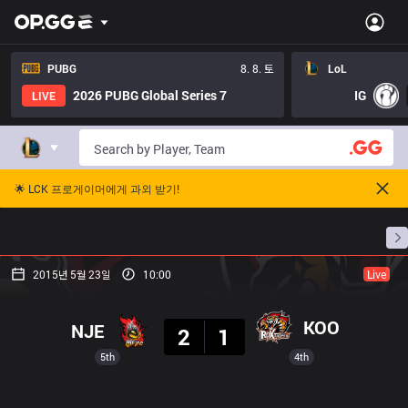
PUBG
8. 8. 토
LoL
2026 PUBG Global Series 7
IG
LIVE
🌟 LCK 프로게이머에게 과외 받기!
홈
경기 일정
순위
통계
승부 예측
프로빌
2015년 5월 23일
10:00
Live
결과
KOO
NJE
2
1
5th
4th