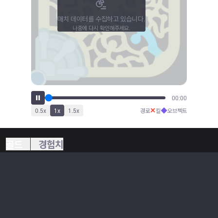
매치 데이터를 수집하고 있습니다.
나중에 다시 확인해주세요.
00:00
✕
◆
0.5
x
1
x
1.5
x
경로
킬
오브젝트
골드
경험치