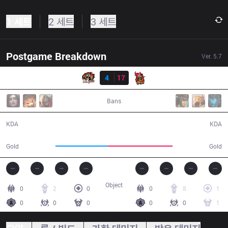
1 세트
2 세트
3 세트
Postgame Breakdown
Ver.
5.7
결과
KOO
4
17
NJE
37:16
Bans
4 / 17 / 8
17 / 4 / 48
KDA
KDA
53,724
66,146
Gold
Gold
Object
0
2
0
0
8
1
0
0
0
0
0
1