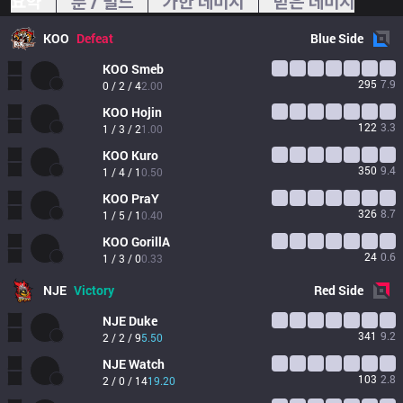
요약
룬 / 빌드
가한 데미지
받은 데미지
KOO
Defeat
Blue
Side
KOO
Smeb
295
7.9
0 / 2 / 4
2.00
KOO
Hojin
122
3.3
1 / 3 / 2
1.00
KOO
Kuro
350
9.4
1 / 4 / 1
0.50
KOO
PraY
326
8.7
1 / 5 / 1
0.40
KOO
GorillA
24
0.6
1 / 3 / 0
0.33
NJE
Victory
Red
Side
NJE
Duke
341
9.2
2 / 2 / 9
5.50
NJE
Watch
103
2.8
2 / 0 / 14
19.20