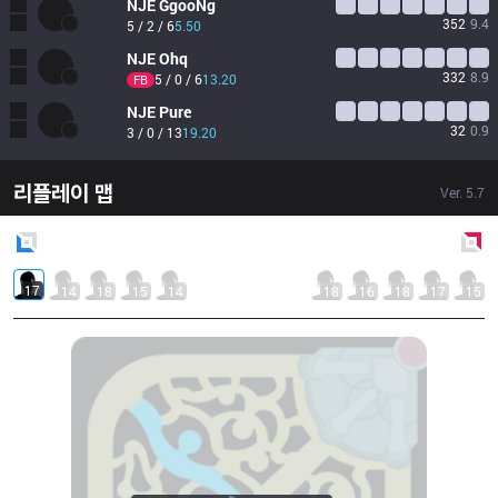
NJE
GgooNg
352
9.4
5 / 2 / 6
5.50
NJE
Ohq
332
8.9
5 / 0 / 6
13.20
FB
NJE
Pure
32
0.9
3 / 0 / 13
19.20
리플레이 맵
Ver.
5.7
Blue
Side
Red
Side
17
14
18
15
14
18
16
18
17
15