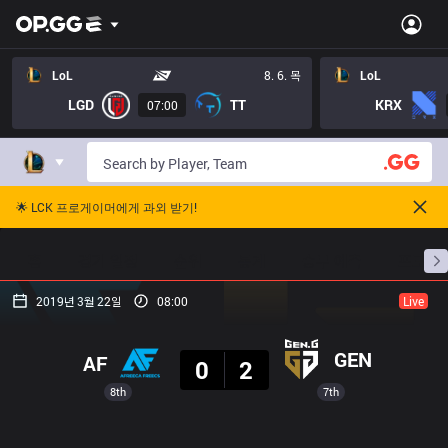
LoL
8. 6. 목
LoL
LGD
TT
KRX
07:00
🌟 LCK 프로게이머에게 과외 받기!
홈
경기 일정
순위
통계
승부 예측
프로빌
2019년 3월 22일
08:00
Live
결과
GEN
AF
0
2
8th
7th