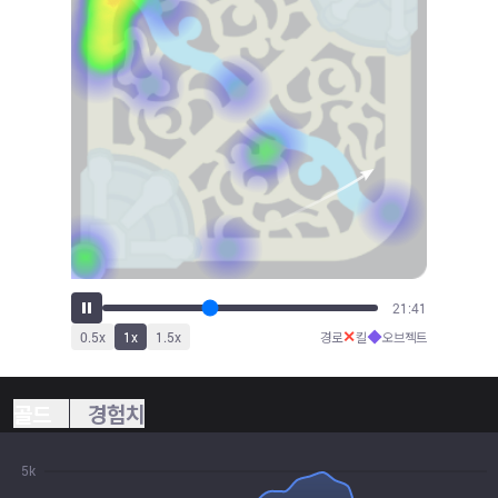
23:25
✕
◆
0.5
x
1
x
1.5
x
경로
킬
오브젝트
골드
경험치
5k