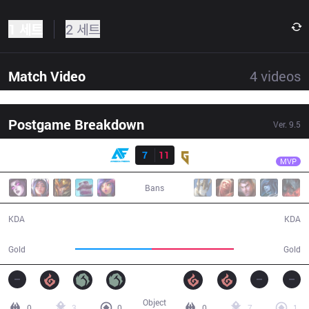
1 세트
2 세트
Match Video
4
videos
Postgame Breakdown
Ver.
9.5
결과
GEN
Ruler
AF
7
11
GEN
35:59
MVP
Bans
7 / 11 / 18
11 / 7 / 29
KDA
KDA
59,355
63,486
Gold
Gold
Object
0
3
0
0
7
1