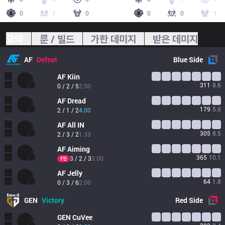
0
1
0
0
0
1
요약
룬 / 빌드
가한 데미지
받은 데미지
AF
Defeat
Blue
Side
AF
Kiin
311
8.6
0 / 2 / 5
2.50
AF
Dread
179
5.0
2 / 1 / 2
4.00
AF
All IN
305
8.5
2 / 3 / 2
1.33
AF
Aiming
365
10.1
3 / 2 / 3
3.00
FB
AF
Jelly
64
1.8
0 / 3 / 6
2.00
GEN
Victory
Red
Side
GEN
CuVee