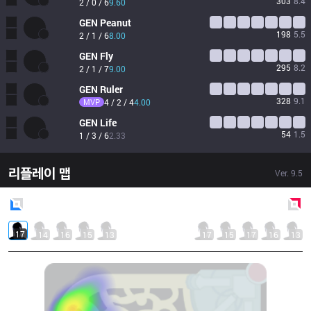
303
8.4
2 / 0 / 6
9.60
GEN
Peanut
198
5.5
2 / 1 / 6
8.00
GEN
Fly
295
8.2
2 / 1 / 7
9.00
GEN
Ruler
328
9.1
MVP
4 / 2 / 4
4.00
GEN
Life
54
1.5
1 / 3 / 6
2.33
리플레이 맵
Ver.
9.5
Blue
Side
Red
Side
17
14
16
15
13
17
15
17
16
13