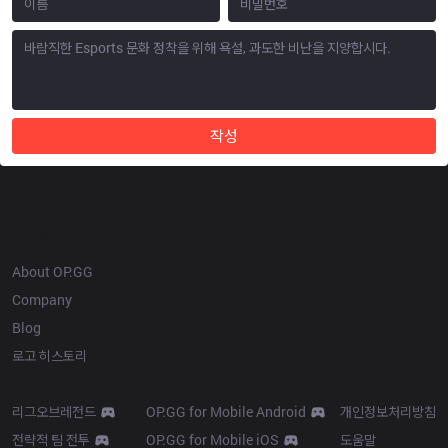
작성
OP.GG
About OP.GG
Company
Blog
로고 히스토리
Products
Resources
리그오브레전드
OP.GG for Mobile Android
개인정보처리방침
전략적 팀 전투
OP.GG for Mobile iOS
도움말