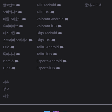
발로란트
AllT Android
문의/피드백
오버워치2
AllT iOS
배틀그라운드
Valorant Android
슈퍼바이브
Valorant iOS
데스크톱
Gigs Android
스트리머 오버레이
Gigs iOS
Duo
TalkG Android
톡피지지
TalkG iOS
e스포츠
Esports Android
Gigs
Esports iOS
More
제휴
광고
채용