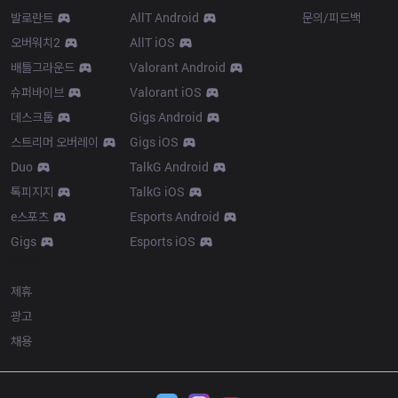
발로란트
AllT Android
문의/피드백
오버워치2
AllT iOS
배틀그라운드
Valorant Android
슈퍼바이브
Valorant iOS
데스크톱
Gigs Android
스트리머 오버레이
Gigs iOS
Duo
TalkG Android
톡피지지
TalkG iOS
e스포츠
Esports Android
Gigs
Esports iOS
More
제휴
광고
채용