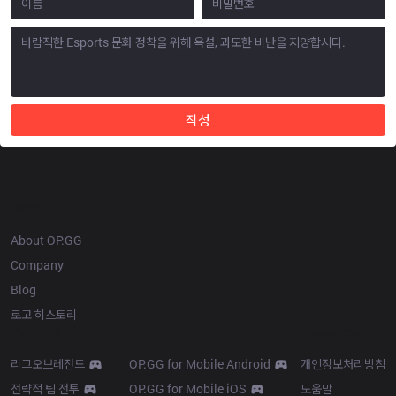
작성
OP.GG
About OP.GG
Company
Blog
로고 히스토리
Products
Resources
리그오브레전드
OP.GG for Mobile Android
개인정보처리방침
전략적 팀 전투
OP.GG for Mobile iOS
도움말