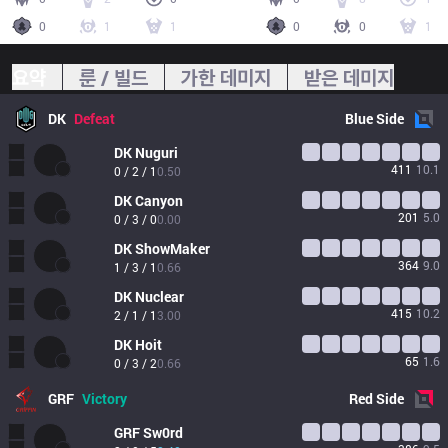
0
1
1
0
0
1
요약
룬 / 빌드
가한 데미지
받은 데미지
DK
Defeat
Blue
Side
DK
Nuguri
411
10.1
0 / 2 / 1
0.50
DK
Canyon
201
5.0
0 / 3 / 0
0.00
DK
ShowMaker
364
9.0
1 / 3 / 1
0.66
DK
Nuclear
415
10.2
2 / 1 / 1
3.00
DK
Hoit
65
1.6
0 / 3 / 2
0.66
GRF
Victory
Red
Side
GRF
Sw0rd