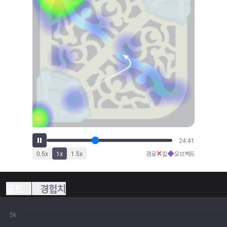
27:26
✕
◆
0.5
x
1
x
1.5
x
경로
킬
오브젝트
골드
경험치
5k