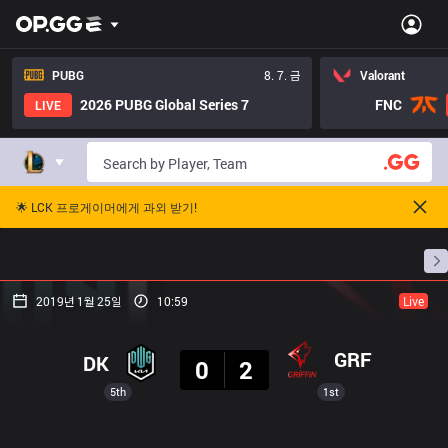
PUBG
8. 7. 금
Valorant
2026 PUBG Global Series 7
FNC
LIVE
🌟 LCK 프로게이머에게 과외 받기!
홈
경기 일정
순위
통계
승부 예측
프로빌
2019년 1월 25일
10:59
Live
결과
GRF
DK
0
2
5th
1st