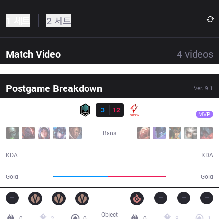
1 세트
2 세트
Match Video
4
videos
Postgame Breakdown
Ver.
9.1
결과
GRF
Chovy
DK
3
12
GRF
40:34
MVP
Bans
3 / 12 / 5
12 / 3 / 30
KDA
KDA
70,995
76,461
Gold
Gold
Object
0
2
0
0
8
1