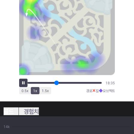
20:30
✕
◆
0.5
x
1
x
1.5
x
경로
킬
오브젝트
골드
경험치
14k