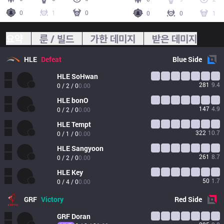
0
1
0
0
0
1
요약
룬 / 빌드
가한 데미지
받은 데미지
HLE
Defeat
Blue
Side
HLE
SoHwan
281
9.4
0 / 2 / 0
0.00
HLE
bonO
147
4.9
0 / 2 / 0
0.00
HLE
Tempt
322
10.7
0 / 1 / 0
0.00
HLE
Sangyoon
261
8.7
0 / 2 / 0
0.00
HLE
Key
50
1.7
0 / 4 / 0
0.00
GRF
Victory
Red
Side
GRF
Doran