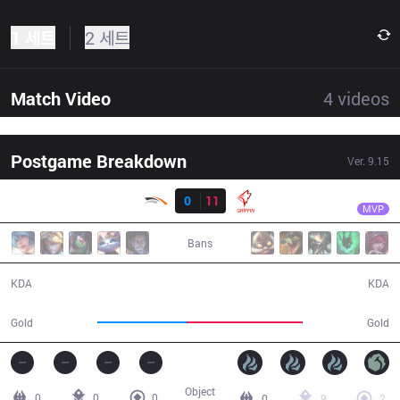
1 세트
2 세트
Match Video
4
videos
Postgame Breakdown
Ver.
9.15
결과
GRF
Doran
HLE
0
11
GRF
30:02
MVP
Bans
0 / 11 / 0
11 / 0 / 30
KDA
KDA
45,135
59,071
Gold
Gold
Object
0
0
0
0
9
2