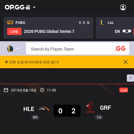
PUBG
8. 8. 토
LoL
2026 PUBG Global Series 7
DK
LIVE
🌟 LCK 프로게이머에게 과외 받기!
홈
경기 일정
순위
통계
승부 예측
프로빌
2019년 8월 18일
11:00
Live
결과
GRF
HLE
0
2
9th
1st