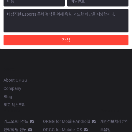
작성
OP.GG
About OP.GG
Company
Blog
로고 히스토리
Products
Resources
리그오브레전드
OP.GG for Mobile Android
개인정보처리방침
전략적 팀 전투
OP.GG for Mobile iOS
도움말