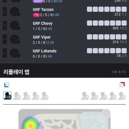
295
9.8
MVP
6 / 0 / 2
9.60
GRF
Tarzan
212
7.1
2 / 0 / 6
9.60
FB
GRF
Chovy
305
10.2
1 / 0 / 6
8.40
GRF
Viper
310
10.3
2 / 0 / 8
12.00
GRF
Lehends
74
2.5
0 / 0 / 8
9.60
리플레이 맵
Ver.
9.15
Blue
Side
Red
Side
15
13
16
13
10
17
15
17
15
13