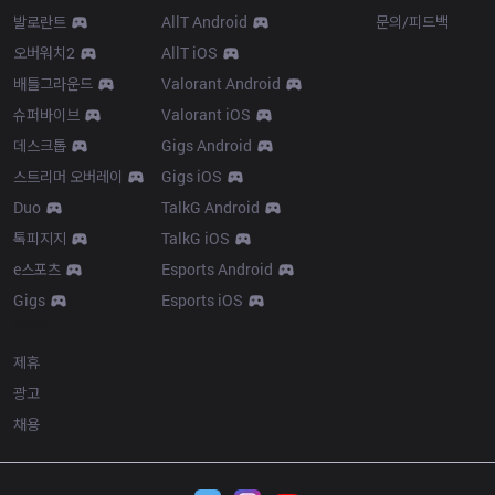
발로란트
AllT Android
문의/피드백
오버워치2
AllT iOS
배틀그라운드
Valorant Android
슈퍼바이브
Valorant iOS
데스크톱
Gigs Android
스트리머 오버레이
Gigs iOS
Duo
TalkG Android
톡피지지
TalkG iOS
e스포츠
Esports Android
Gigs
Esports iOS
More
제휴
광고
채용