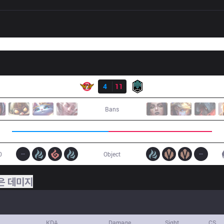
결과
SKT
4
11
DK
Bans
0
Object
은 데미지
KDA
Damage
Sight
CS