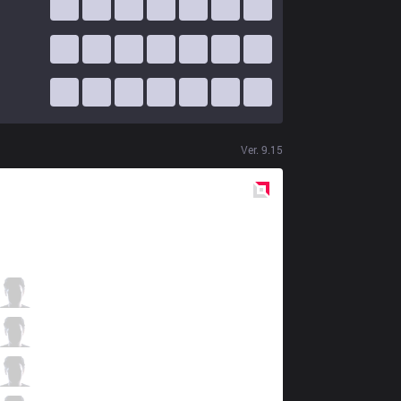
Ver.
9.15
Red
Side
DK
Nuguri
2 / 1 / 7
DK
Canyon
0 / 1 / 10
DK
ShowMaker
6 / 1 / 4