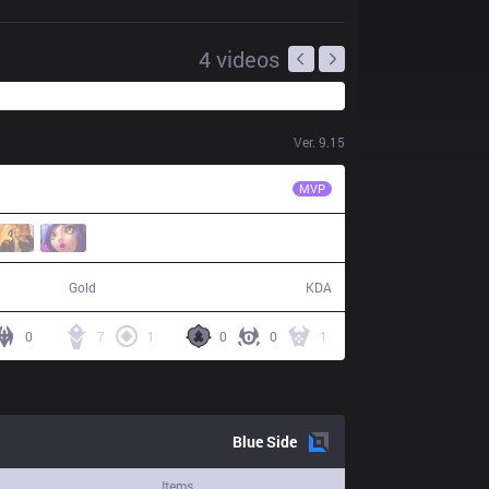
4
videos
Ver.
9.15
DK
ShowMaker
MVP
64,553
11 / 4 / 40
Gold
KDA
0
7
1
0
0
1
Blue
Side
Items