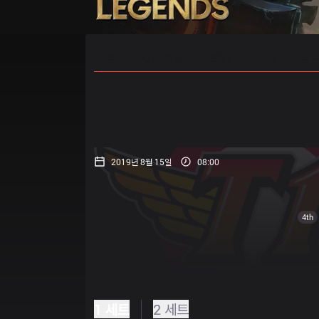
홈
경기 일정
순위
통계
승부
2019년 8월 15일
08:00
4th
1 세트
2 세트