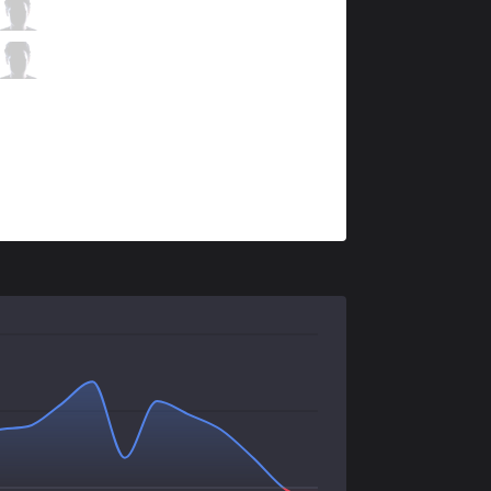
DK
Nuclear
3 / 0 / 8
DK
BeryL
0 / 1 / 11