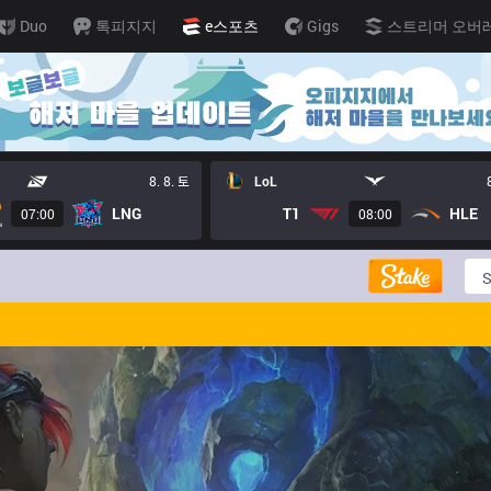
Duo
톡피지지
e스포츠
Gigs
스트리머 오버
8. 8. 토
LoL
LNG
T1
HLE
07:00
08:00