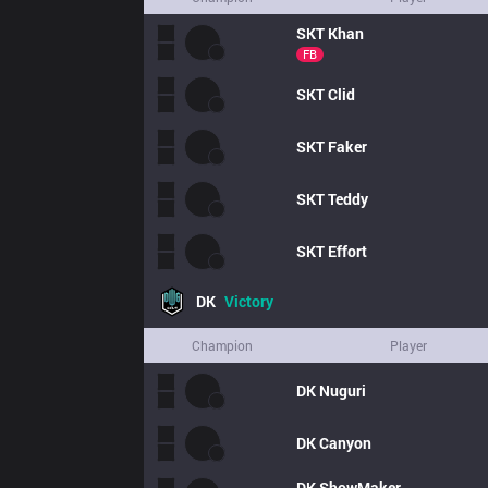
SKT
Khan
FB
SKT
Clid
SKT
Faker
SKT
Teddy
SKT
Effort
DK
Victory
Champion
Player
DK
Nuguri
DK
Canyon
DK
ShowMaker