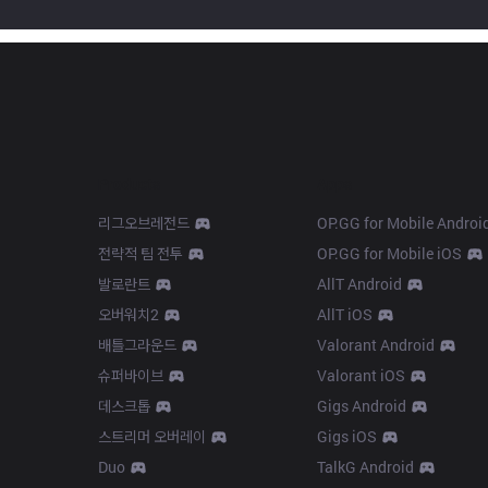
Products
Apps
리그오브레전드
OP.GG for Mobile Androi
전략적 팀 전투
OP.GG for Mobile iOS
발로란트
AllT Android
오버워치2
AllT iOS
배틀그라운드
Valorant Android
슈퍼바이브
Valorant iOS
데스크톱
Gigs Android
스트리머 오버레이
Gigs iOS
Duo
TalkG Android