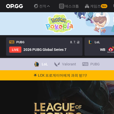
전적
데스크톱
게임즈
New
PUBG
8. 7. 금
LoL
2026 PUBG Global Series 7
WB
LIVE
LoL
Valorant
PUBG
🌟 LCK 프로게이머에게 과외 받기!