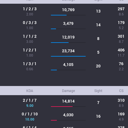
1 / 2 / 3
297
10,769
13
2.00
8.6
0 / 3 / 3
179
3,479
14
1.00
5.2
1 / 1 / 2
301
12,019
8
3.00
8.7
1 / 2 / 1
406
23,734
5
1.00
11.7
1 / 3 / 1
76
4,105
20
0.66
2.2
KDA
Damage
Sight
CS
2 / 1 / 7
310
14,814
7
9.00
8.9
0 / 1 / 10
169
4,030
16
10.00
4.9
6 / 1 / 4
328