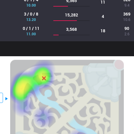
9,565
11
10.00
9.4
3 / 0 / 8
369
15,282
4
13.20
10.6
0 / 1 / 11
90
3,568
18
11.00
2.6