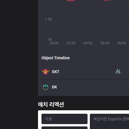
1.5k
3k
00:00
02:00
04:00
06:00
08:00
Object Timeline
SKT
DK
매치 리액션