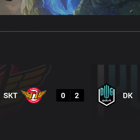
 예측
프로빌드
결과
SKT
0
2
DK