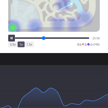
26:11
✕
◆
0.5
x
1
x
1.5
x
경로
킬
오브젝트