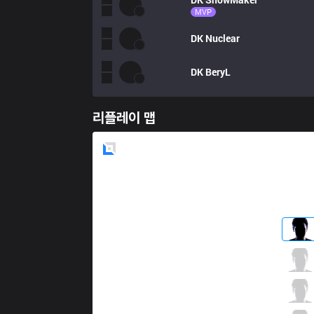
MVP
DK
Nuclear
DK
BeryL
리플레이 맵
Blue
Side
SKT
Khan
1 / 2 / 3
SKT
Clid
0 / 3 / 3
SKT
Faker
1 / 1 / 2