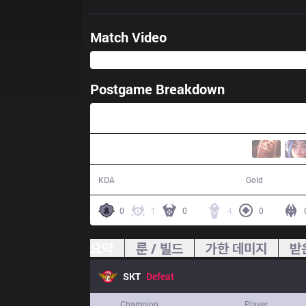
Match Video
Postgame Breakdown
34:43
4 / 11 / 10
60,377
KDA
Gold
0
1
0
4
0
요약
룬 / 빌드
가한 데미지
받
SKT
Defeat
Champion
Player