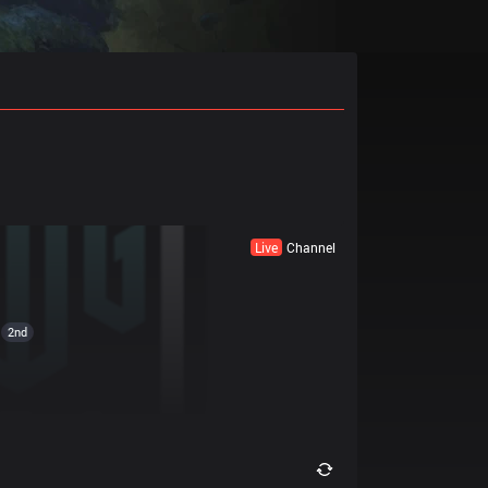
Live
Channel
2nd