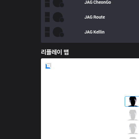
JAG
CheonGo
JAG
Route
JAG
Kellin
리플레이 맵
Blue
Side
DK
Nuguri
4 / 2 / 4
DK
Canyon
3 / 2 / 8
DK
ShowMaker
6 / 0 / 5