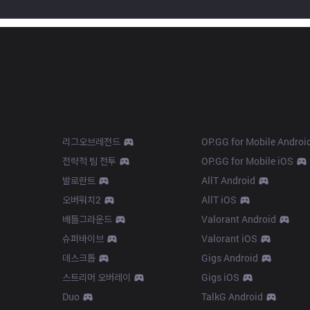
Products
Apps
리그오브레전드
OP.GG for Mobile Androi
전략적 팀 전투
OP.GG for Mobile iOS
발로란트
AllT Android
오버워치2
AllT iOS
배틀그라운드
Valorant Android
슈퍼바이브
Valorant iOS
데스크톱
Gigs Android
스트리머 오버레이
Gigs iOS
Duo
TalkG Android