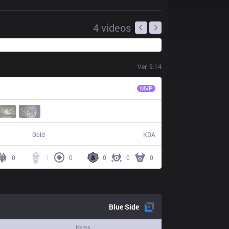
4
videos
Ver.
9.14
DK
ShowMaker
MVP
53,825
8 / 16 / 17
Gold
KDA
0
1
0
0
0
0
Blue
Side
Items