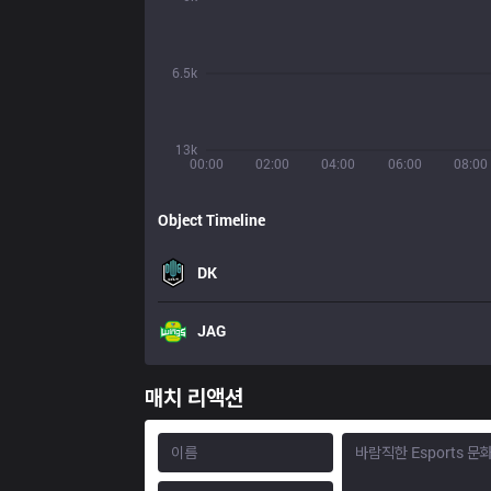
6.5k
13k
00:00
02:00
04:00
06:00
08:00
Object Timeline
DK
JAG
매치 리액션