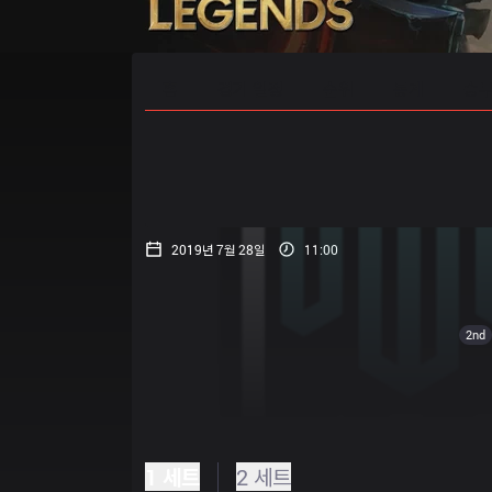
홈
경기 일정
순위
통계
승부
2019년 7월 28일
11:00
2nd
1 세트
2 세트