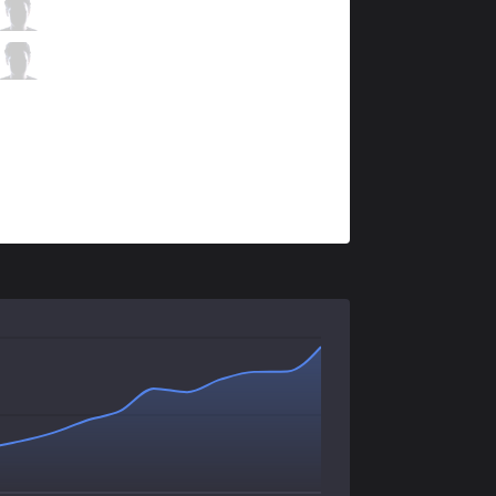
JAG
Route
3 / 1 / 3
JAG
Kellin
0 / 5 / 4