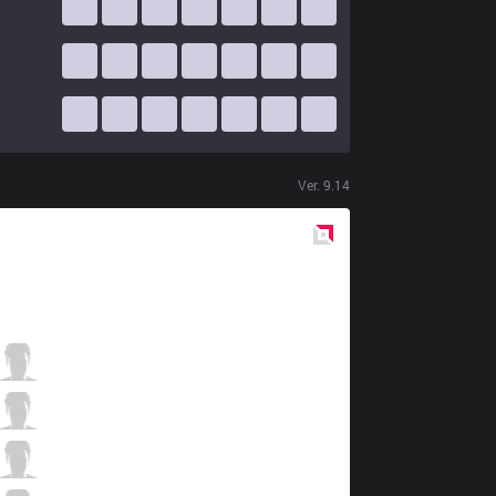
Ver.
9.14
Red
Side
JAG
Lindarang
0 / 5 / 5
JAG
Malrang
3 / 2 / 3
JAG
CheonGo
2 / 3 / 2