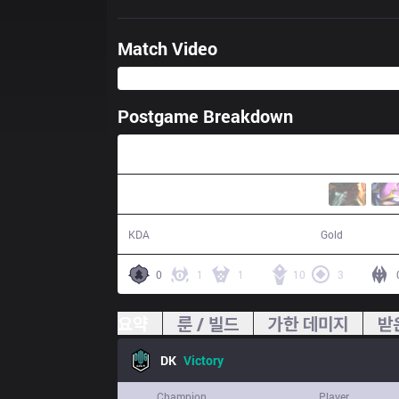
Match Video
Postgame Breakdown
33:24
16 / 8 / 35
67,476
KDA
Gold
0
1
1
10
3
요약
룬 / 빌드
가한 데미지
받
DK
Victory
Champion
Player