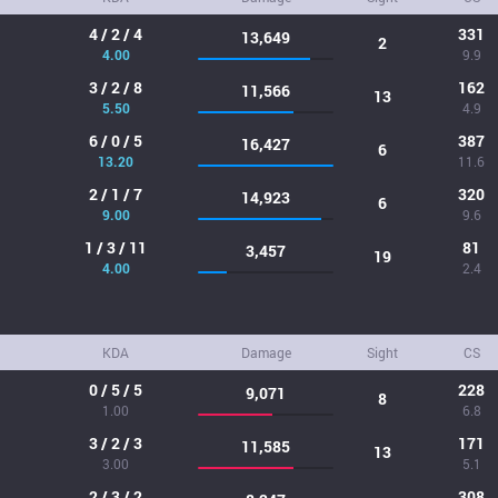
4 / 2 / 4
331
13,649
2
4.00
9.9
3 / 2 / 8
162
11,566
13
5.50
4.9
6 / 0 / 5
387
16,427
6
13.20
11.6
2 / 1 / 7
320
14,923
6
9.00
9.6
1 / 3 / 11
81
3,457
19
4.00
2.4
KDA
Damage
Sight
CS
0 / 5 / 5
228
9,071
8
1.00
6.8
3 / 2 / 3
171
11,585
13
3.00
5.1
2 / 3 / 2
308