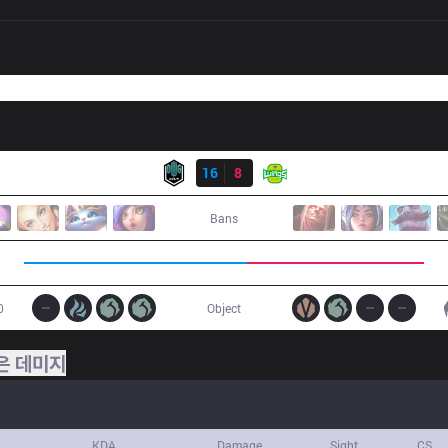
결과
DK
16
8
JAG
Bans
0
Object
은 데미지
KDA
Damage
Sight
CS