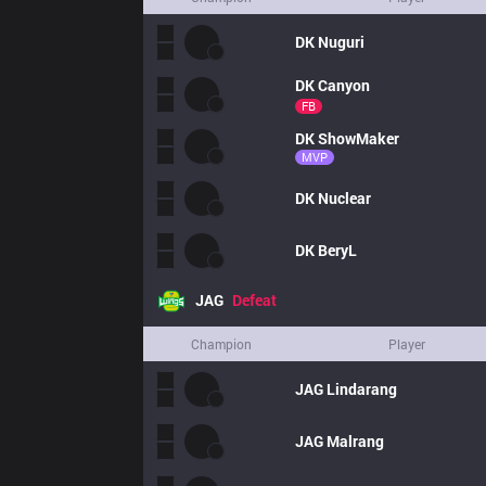
DK
Nuguri
DK
Canyon
FB
DK
ShowMaker
MVP
DK
Nuclear
DK
BeryL
JAG
Defeat
Champion
Player
JAG
Lindarang
JAG
Malrang