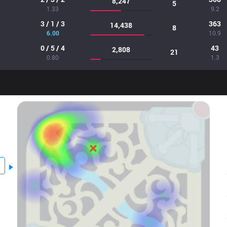
8,247
5
1.33
9.2
3 / 1 / 3
363
14,438
8
6.00
10.9
0 / 5 / 4
43
2,808
21
0.80
1.3