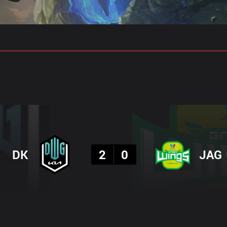
 예측
프로빌드
결과
DK
2
0
JAG