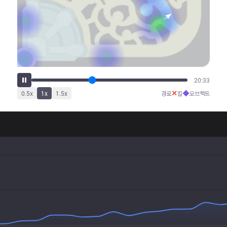
25:39
✕
◆
0.5
x
1
x
1.5
x
경로
킬
오브젝트