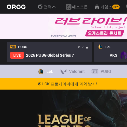
전적
데스크톱
게임즈
New
PUBG
8. 7. 금
LoL
2026 PUBG Global Series 7
VKS
LIVE
LoL
Valorant
PUBG
🌟 LCK 프로게이머에게 과외 받기!