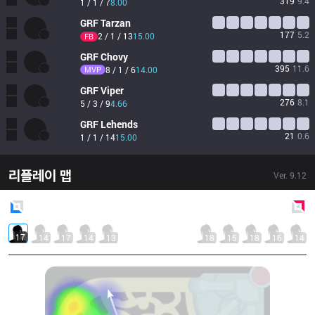
319
9.4
1 / 1 / 7
8.00
GRF
Tarzan
177
5.2
2 / 1 / 13
15.00
FB
GRF
Chovy
395
11.6
MVP
8 / 1 / 6
14.00
GRF
Viper
276
8.1
5 / 3 / 9
4.66
GRF
Lehends
21
0.6
1 / 1 / 14
15.00
리플레이 맵
Ver.
9.12
Blue
Side
Red
Side
17
14
17
14
13
18
15
18
16
14