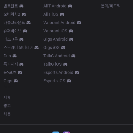
발로란트
AllT Android
문의/피드백
오버워치2
AllT iOS
배틀그라운드
Valorant Android
슈퍼바이브
Valorant iOS
데스크톱
Gigs Android
스트리머 오버레이
Gigs iOS
Duo
TalkG Android
톡피지지
TalkG iOS
e스포츠
Esports Android
Gigs
Esports iOS
More
제휴
광고
채용