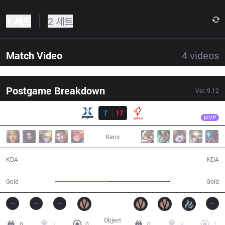
1 세트
2 세트
Match Video
4
videos
Postgame Breakdown
Ver.
9.12
결과
GRF
Chovy
KZ
7
17
GRF
34:03
MVP
Bans
7 / 17 / 19
17 / 7 / 49
KDA
KDA
58,109
66,782
Gold
Gold
Object
0
2
0
0
9
1