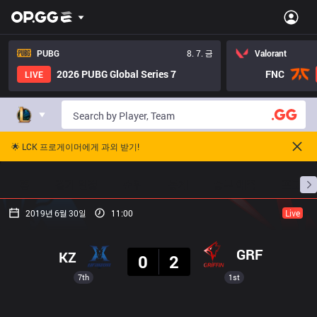
PUBG
8. 7. 금
Valorant
2026 PUBG Global Series 7
FNC
LIVE
🌟 LCK 프로게이머에게 과외 받기!
홈
경기 일정
순위
통계
승부 예측
프로빌
2019년 6월 30일
11:00
Live
결과
GRF
KZ
0
2
7th
1st