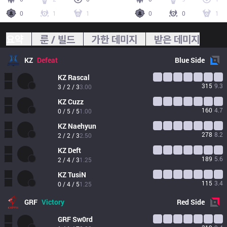
0
1
1
0
0
1
요약
룬 / 빌드
가한 데미지
받은 데미지
KZ
Defeat
Blue
Side
KZ
Rascal
315
9.3
3 / 2 / 3
3.00
KZ
Cuzz
160
4.7
0 / 5 / 5
1.00
KZ
Naehyun
278
8.2
2 / 2 / 3
2.50
KZ
Deft
189
5.6
2 / 4 / 3
1.25
KZ
TusiN
115
3.4
0 / 4 / 5
1.25
GRF
Victory
Red
Side
GRF
Sw0rd