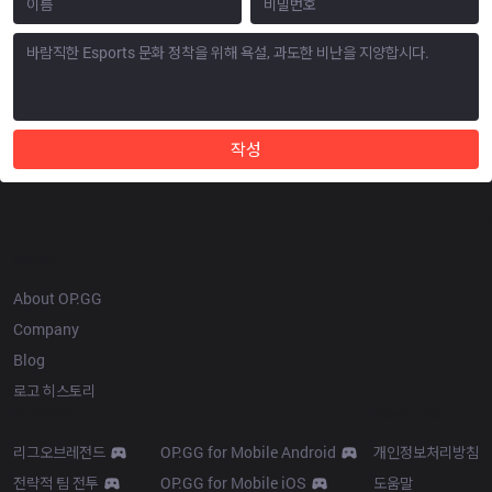
작성
OP.GG
About OP.GG
Company
Blog
로고 히스토리
Products
Resources
리그오브레전드
OP.GG for Mobile Android
개인정보처리방침
전략적 팀 전투
OP.GG for Mobile iOS
도움말