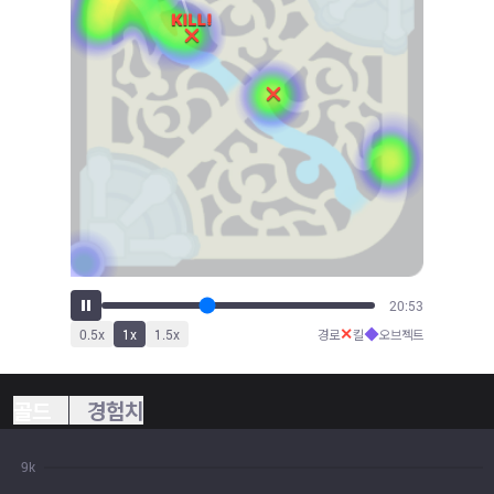
23:00
✕
◆
0.5
x
1
x
1.5
x
경로
킬
오브젝트
골드
경험치
9k