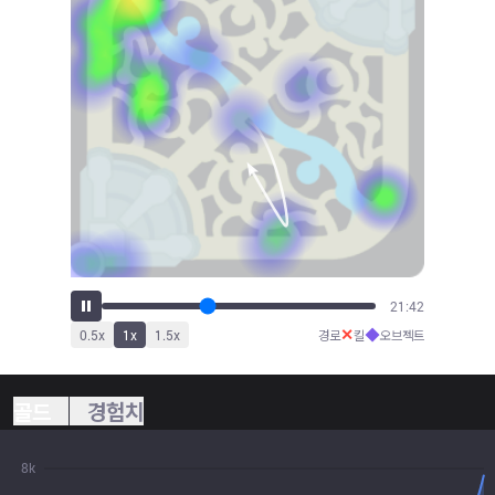
24:03
✕
◆
0.5
x
1
x
1.5
x
경로
킬
오브젝트
골드
경험치
8k