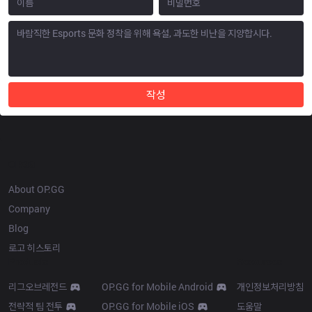
작성
OP.GG
About OP.GG
Company
Blog
로고 히스토리
Products
Resources
리그오브레전드
OP.GG for Mobile Android
개인정보처리방침
전략적 팀 전투
OP.GG for Mobile iOS
도움말