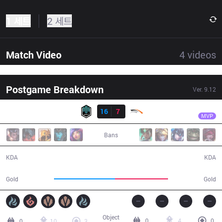
1 세트
2 세트
Match Video
4
videos
Postgame Breakdown
Ver.
9.12
결과
DK
ShowMaker
DK
16
7
HLE
35:32
MVP
Bans
16 / 7 / 48
7 / 16 / 18
KDA
KDA
70,739
61,128
Gold
Gold
Object
0
4
0
0
10
3