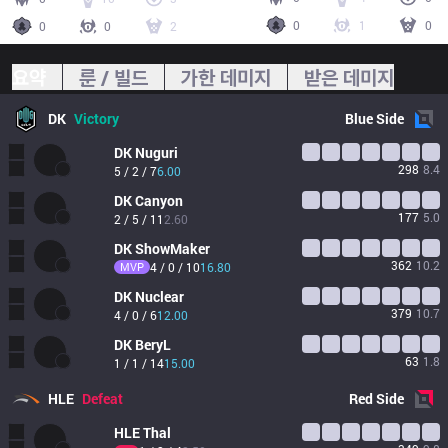
0
1
0
0
0
2
요약
룬 / 빌드
가한 데미지
받은 데미지
DK
Victory
Blue
Side
DK
Nuguri
298
8.4
5 / 2 / 7
6.00
DK
Canyon
177
5.0
2 / 5 / 11
2.60
DK
ShowMaker
362
10.2
MVP
4 / 0 / 10
16.80
DK
Nuclear
379
10.7
4 / 0 / 6
12.00
DK
BeryL
63
1.8
1 / 1 / 14
15.00
HLE
Defeat
Red
Side
HLE
Thal