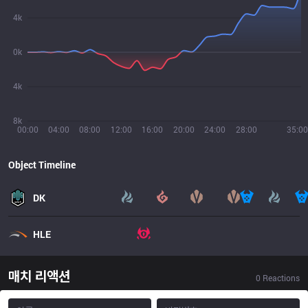
4k
0k
4k
8k
00:00
04:00
08:00
12:00
16:00
20:00
24:00
28:00
35:00
Object Timeline
DK
HLE
매치 리액션
0
Reactions