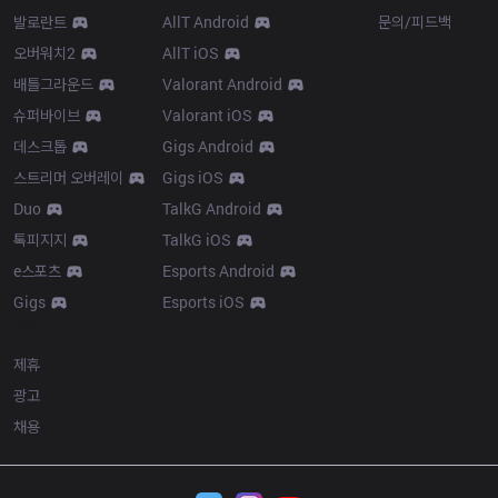
발로란트
AllT Android
문의/피드백
오버워치2
AllT iOS
배틀그라운드
Valorant Android
슈퍼바이브
Valorant iOS
데스크톱
Gigs Android
스트리머 오버레이
Gigs iOS
Duo
TalkG Android
톡피지지
TalkG iOS
e스포츠
Esports Android
Gigs
Esports iOS
More
제휴
광고
채용