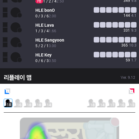
349
9.8
1 / 2 / 4
2.50
FB
HLE
bonO
144
4.1
0 / 3 / 6
2.00
HLE
Lava
331
9.3
1 / 3 / 4
1.66
HLE
Sangyoon
365
10.3
5 / 2 / 1
3.00
HLE
Key
59
1.7
0 / 6 / 3
0.50
리플레이 맵
Ver.
9.12
Blue
Side
Red
Side
18
16
18
18
14
18
14
17
16
13