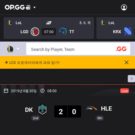
LoL
8. 6. 목
LoL
LGD
TT
KRX
07:00
🌟 LCK 프로게이머에게 과외 받기!
홈
경기 일정
순위
통계
승부 예측
프로빌
2019년 6월 30일
08:00
Live
결과
HLE
DK
2
0
2nd
9th