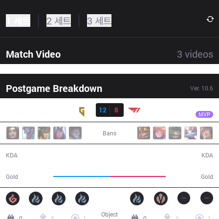
1 세트
2 세트
3 세트
Match Video
3
videos
Postgame Breakdown
Ver.
10.6
결과
GEN
Ruler
GEN
12
8
T1
38:49
MVP
Bans
12 / 8 / 23
8 / 12 / 20
KDA
KDA
66,849
66,152
Gold
Gold
Object
0
8
1
0
6
1