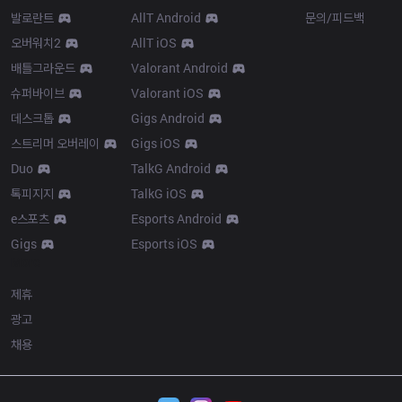
발로란트
AllT Android
문의/피드백
오버워치2
AllT iOS
배틀그라운드
Valorant Android
슈퍼바이브
Valorant iOS
데스크톱
Gigs Android
스트리머 오버레이
Gigs iOS
Duo
TalkG Android
톡피지지
TalkG iOS
e스포츠
Esports Android
Gigs
Esports iOS
More
제휴
광고
채용