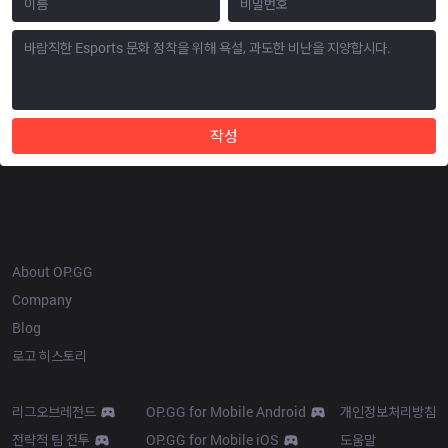
작성
OP.GG
About OP.GG
Company
Blog
로고 히스토리
Products
Resources
리그오브레전드
OP.GG for Mobile Android
개인정보처리방침
전략적 팀 전투
OP.GG for Mobile iOS
도움말