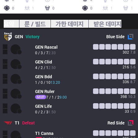
0
1
0
0
1
1
요약
룬 / 빌드
가한 데미지
받은 데미지
GEN
Victory
Blue
Side
GEN
Rascal
302
7.8
0 / 3 / 7
2.33
GEN
Clid
216
5.6
4 / 2 / 1
2.50
GEN
Bdd
336
8.7
1 / 0 / 10
13.20
GEN
Ruler
398
10.3
MVP
7 / 1 / 2
9.00
GEN
Life
33
0.9
0 / 2 / 3
1.50
T1
Defeat
Red
Side
T1
Canna