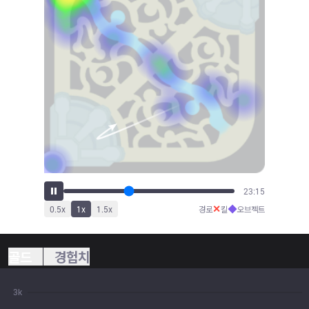
26:03
✕
◆
0.5
x
1
x
1.5
x
경로
킬
오브젝트
골드
경험치
3k