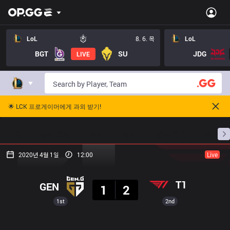
LoL
8. 6. 목
LoL
BGT
SU
JDG
LIVE
🌟 LCK 프로게이머에게 과외 받기!
홈
경기 일정
순위
통계
승부 예측
프로빌
2020년 4월 1일
12:00
Live
결과
T1
GEN
1
2
1st
2nd