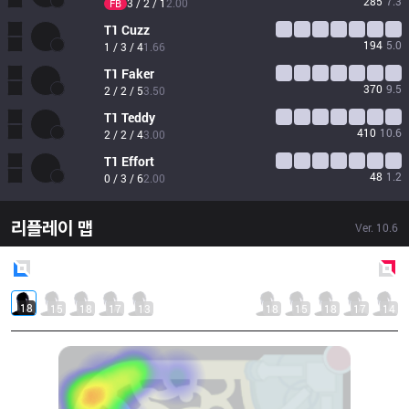
285
7.3
3 / 2 / 1
2.00
FB
T1
Cuzz
194
5.0
1 / 3 / 4
1.66
T1
Faker
370
9.5
2 / 2 / 5
3.50
T1
Teddy
410
10.6
2 / 2 / 4
3.00
T1
Effort
48
1.2
0 / 3 / 6
2.00
리플레이 맵
Ver.
10.6
Blue
Side
Red
Side
18
15
18
17
13
18
15
18
17
14