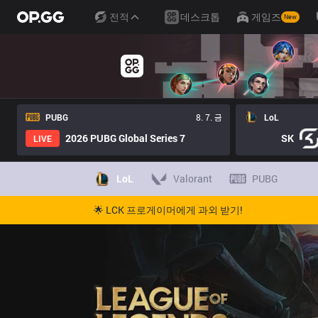
전적
데스크톱
게임즈
New
PUBG
8. 7. 금
LoL
2026 PUBG Global Series 7
SK
LIVE
LoL
Valorant
PUBG
🌟 LCK 프로게이머에게 과외 받기!