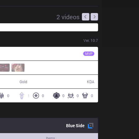
2
videos
Ver.
10.7
T1
Cuzz
MVP
43,402
5 / 14 / 3
Gold
KDA
0
1
0
0
0
0
Blue
Side
Items