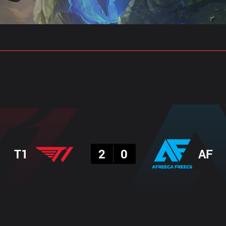
 예측
프로빌드
결과
T1
2
0
AF