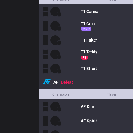
T1
Canna
T1
Cuzz
MVP
T1
Faker
T1
Teddy
FB
T1
Effort
AF
Defeat
Champion
Player
AF
Kiin
AF
Spirit