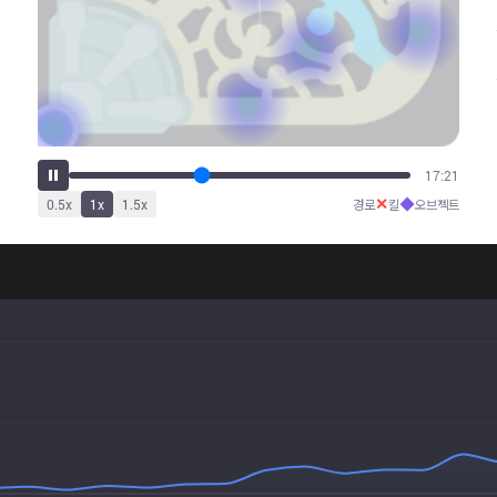
21:34
✕
◆
0.5
x
1
x
1.5
x
경로
킬
오브젝트