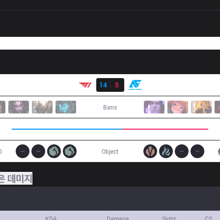
결과
T1
14
5
AF
Bans
0
Object
은 데미지
KDA
Damage
Sight
CS