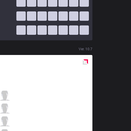
Ver.
10.7
Red
Side
AF
Kiin
1 / 3 / 0
AF
Spirit
1 / 3 / 1
AF
All IN
1 / 2 / 0