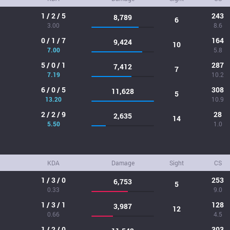
1 / 2 / 5
243
8,789
6
3.00
8.6
0 / 1 / 7
164
9,424
10
7.00
5.8
5 / 0 / 1
287
7,412
7
7.19
10.2
6 / 0 / 5
308
11,628
5
13.20
10.9
2 / 2 / 9
28
2,635
14
5.50
1.0
KDA
Damage
Sight
CS
1 / 3 / 0
253
6,753
5
0.33
9.0
1 / 3 / 1
128
3,987
12
0.66
4.5
1 / 2 / 0
303