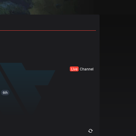
Live
Channel
6th