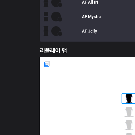
AF
All IN
AF
Mystic
AF
Jelly
리플레이 맵
Blue
Side
T1
Canna
1 / 2 / 5
T1
Cuzz
0 / 1 / 7
T1
Faker
5 / 0 / 1