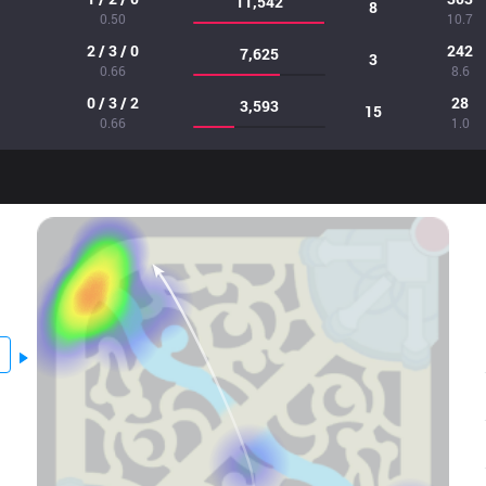
11,542
8
0.50
10.7
2 / 3 / 0
242
7,625
3
0.66
8.6
0 / 3 / 2
28
3,593
15
0.66
1.0