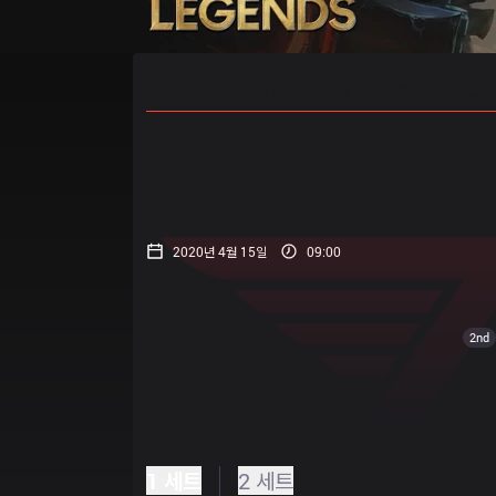
홈
경기 일정
순위
통계
승부
2020년 4월 15일
09:00
2nd
1 세트
2 세트