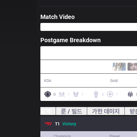
Match Video
Postgame Breakdown
28:13
14 / 5 / 27
55,069
KDA
Gold
0
1
1
8
1
요약
룬 / 빌드
가한 데미지
받
T1
Victory
Champion
Player