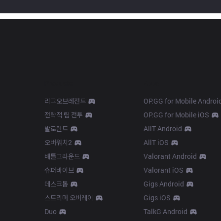
Products
Apps
리그오브레전드
OP.GG for Mobile Androi
전략적 팀 전투
OP.GG for Mobile iOS
발로란트
AllT Android
오버워치2
AllT iOS
배틀그라운드
Valorant Android
슈퍼바이브
Valorant iOS
데스크톱
Gigs Android
스트리머 오버레이
Gigs iOS
Duo
TalkG Android