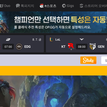
Duo
톡피지지
e스포츠
Gigs
스트리머 오버
8. 7. 금
LoL
EDG
KT
GEN
07:00
08:00