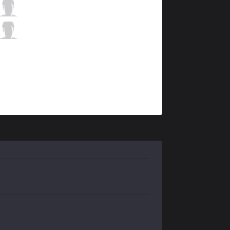
DK
Ghost
1 / 2 / 8
DK
BeryL
0 / 2 / 5