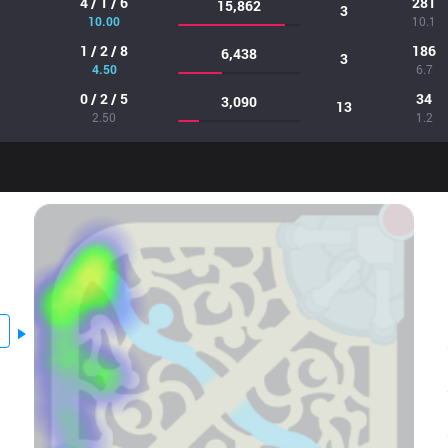
4 / 1 / 6
281
15,862
3
10.00
10.1
1 / 2 / 8
186
6,438
3
4.50
6.7
0 / 2 / 5
34
3,090
13
2.50
1.2