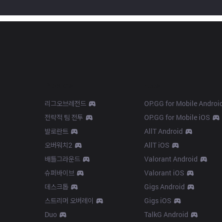
Products
Apps
리그오브레전드
OP.GG for Mobile Androi
전략적 팀 전투
OP.GG for Mobile iOS
발로란트
AllT Android
오버워치2
AllT iOS
배틀그라운드
Valorant Android
슈퍼바이브
Valorant iOS
데스크톱
Gigs Android
스트리머 오버레이
Gigs iOS
Duo
TalkG Android