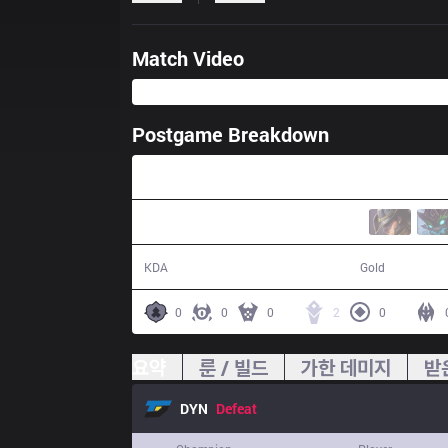
Match Video
Postgame Breakdown
27:54
8 / 15 / 17
43,717
KDA
Gold
0
0
0
2
0
요약
룬 / 빌드
가한 데미지
받
DYN
Defeat