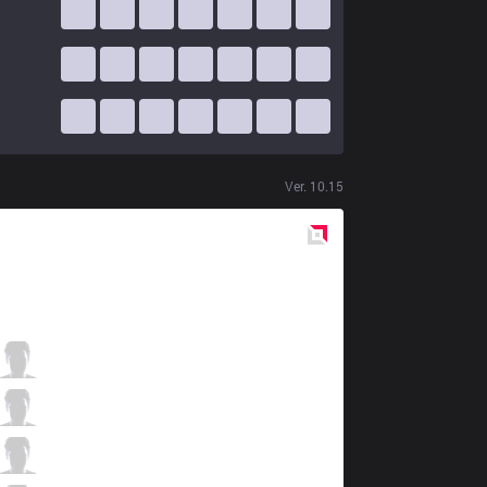
Ver.
10.15
Red
Side
DK
Nuguri
6 / 1 / 2
DK
Canyon
4 / 2 / 7
DK
ShowMaker
4 / 1 / 6