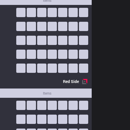
Items
Red
Side
Items