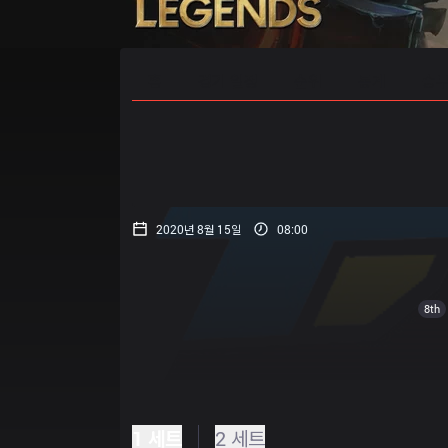
홈
경기 일정
순위
통계
승부
2020년 8월 15일
08:00
8th
1 세트
2 세트