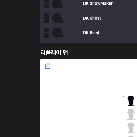
DK
ShowMaker
DK
Ghost
DK
BeryL
리플레이 맵
Blue
Side
DYN
Rich
1 / 6 / 4
DYN
Beyond
1 / 4 / 3
DYN
Kuzan
0 / 1 / 3