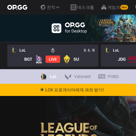
전적
데스크톱
게임즈
New
LoL
8. 6. 목
LoL
BGT
SU
JDG
LIVE
LoL
Valorant
PUBG
🌟 LCK 프로게이머에게 과외 받기!