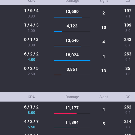
KDA
Damage
Sight
CS
1 / 6 / 4
197
13,680
2
0.83
7.1
1 / 4 / 3
109
4,123
10
1.00
3.9
0 / 1 / 3
243
13,646
4
3.00
8.7
6 / 2 / 2
263
18,024
4
4.00
9.4
0 / 2 / 5
35
3,861
13
2.50
1.3
KDA
Damage
Sight
CS
6 / 1 / 2
262
11,177
4
8.00
9.4
4 / 2 / 7
214
11,894
5
5.50
7.7