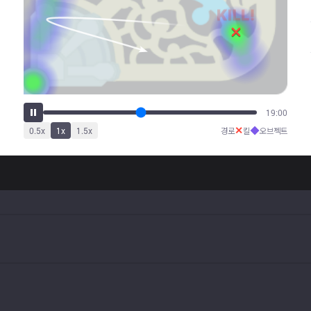
22:35
✕
◆
0.5
x
1
x
1.5
x
경로
킬
오브젝트