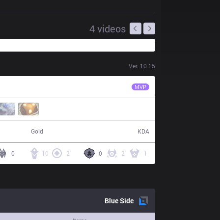
4
videos
Ver.
10.15
DK
Canyon
MVP
54,696
15 / 8 / 28
Gold
KDA
0
10
2
0
2
1
Blue
Side