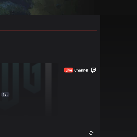
Live
Channel
1st