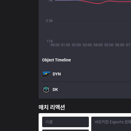
0k
5.5k
11k
00:00
01:00
02:00
03:00
04:00
05:00
06:00
07
Object Timeline
DYN
DK
매치 리액션