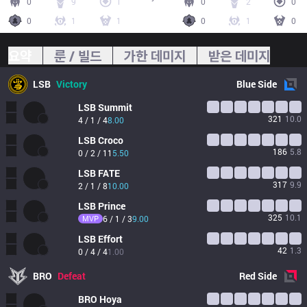
0
9
1
0
2
0
0
1
1
0
1
0
요약
룬 / 빌드
가한 데미지
받은 데미지
LSB
Victory
Blue
Side
LSB
Summit
321
10.0
4 / 1 / 4
8.00
LSB
Croco
186
5.8
0 / 2 / 11
5.50
LSB
FATE
317
9.9
2 / 1 / 8
10.00
LSB
Prince
325
10.1
MVP
6 / 1 / 3
9.00
LSB
Effort
42
1.3
0 / 4 / 4
1.00
BRO
Defeat
Red
Side
BRO
Hoya