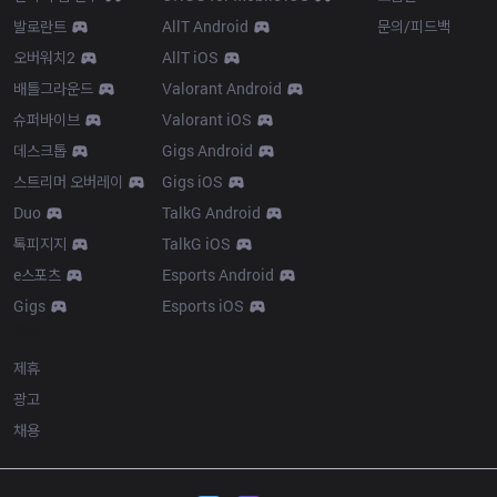
발로란트
AllT Android
문의/피드백
오버워치2
AllT iOS
배틀그라운드
Valorant Android
슈퍼바이브
Valorant iOS
데스크톱
Gigs Android
스트리머 오버레이
Gigs iOS
Duo
TalkG Android
톡피지지
TalkG iOS
e스포츠
Esports Android
Gigs
Esports iOS
More
제휴
광고
채용