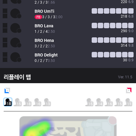
220
6.9
2 / 3 / 3
1.66
BRO
UmTi
218
6.8
3 / 3 / 3
2.00
FB
BRO
Lava
290
9.0
1 / 2 / 4
2.50
BRO
Hena
314
9.8
3 / 2 / 2
2.50
BRO
Delight
30
0.9
0 / 2 / 7
3.50
리플레이 맵
Ver.
11.5
Blue
Side
Red
Side
18
15
18
16
13
15
14
16
15
11