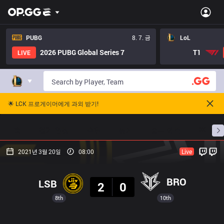
PUBG
8. 7. 금
LoL
2026 PUBG Global Series 7
T1
LIVE
🌟 LCK 프로게이머에게 과외 받기!
홈
경기 일정
순위
통계
승부 예측
프로빌
2021년 3월 20일
08:00
Live
결과
BRO
LSB
2
0
8th
10th