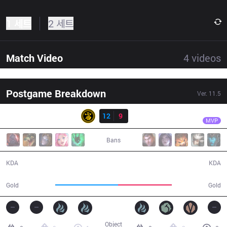
1 세트
2 세트
Match Video
4
videos
Postgame Breakdown
Ver.
11.5
결과
LSB
Prince
LSB
12
9
BRO
32:06
MVP
Bans
12 / 9 / 30
9 / 12 / 19
KDA
KDA
61,076
52,258
Gold
Gold
Object