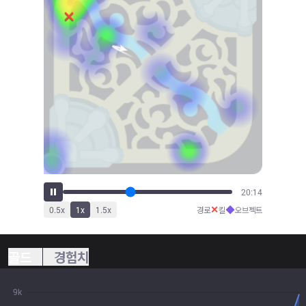
22:14
✕
◆
0.5
x
1
x
1.5
x
경로
킬
오브젝트
골드
경험치
9k