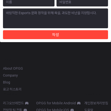
작성
OP.GG
About OP.GG
Company
Blog
로고 히스토리
Products
Resources
리그오브레전드
OP.GG for Mobile Android
개인정보처리방침
전략적 팀 전투
OP.GG for Mobile iOS
도움말