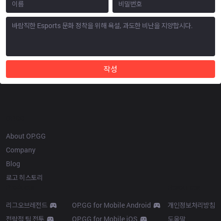
작성
OP.GG
About OP.GG
Company
Blog
로고 히스토리
Products
Resources
리그오브레전드
OP.GG for Mobile Android
개인정보처리방침
전략적 팀 전투
OP.GG for Mobile iOS
도움말