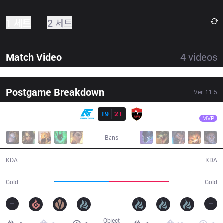
1 세트
2 세트
Match Video
4
videos
Postgame Breakdown
Ver.
11.5
결과
NS
deokdam
AF
19
21
NS
38:19
MVP
Bans
19 / 21 / 48
21 / 19 / 46
KDA
KDA
65,801
73,509
Gold
Gold
Object