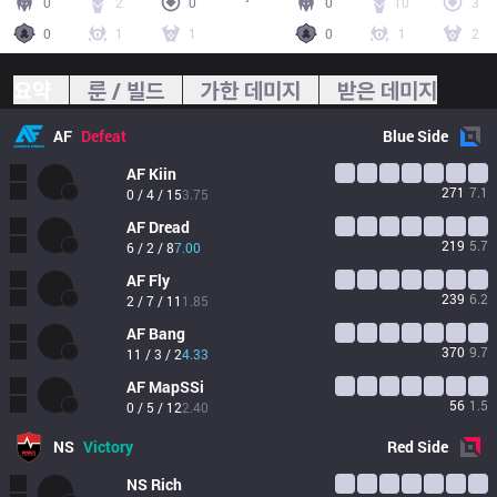
0
2
0
0
10
3
0
1
1
0
1
2
요약
룬 / 빌드
가한 데미지
받은 데미지
AF
Defeat
Blue
Side
AF
Kiin
271
7.1
0 / 4 / 15
3.75
AF
Dread
219
5.7
6 / 2 / 8
7.00
AF
Fly
239
6.2
2 / 7 / 11
1.85
AF
Bang
370
9.7
11 / 3 / 2
4.33
AF
MapSSi
56
1.5
0 / 5 / 12
2.40
NS
Victory
Red
Side
NS
Rich