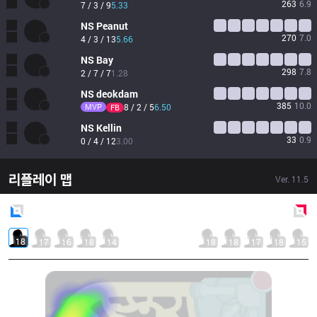
263
6.9
7 / 3 / 9
5.33
NS
Peanut
270
7.0
4 / 3 / 13
5.66
NS
Bay
298
7.8
2 / 7 / 7
1.28
NS
deokdam
385
10.0
MVP
8 / 2 / 5
6.50
FB
NS
Kellin
33
0.9
0 / 4 / 12
3.00
리플레이 맵
Ver.
11.5
Blue
Side
Red
Side
18
17
16
18
14
18
18
17
18
15