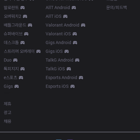
발로란트
AllT Android
문의/피드백
오버워치2
AllT iOS
배틀그라운드
Valorant Android
슈퍼바이브
Valorant iOS
데스크톱
Gigs Android
스트리머 오버레이
Gigs iOS
Duo
TalkG Android
톡피지지
TalkG iOS
e스포츠
Esports Android
Gigs
Esports iOS
More
제휴
광고
채용