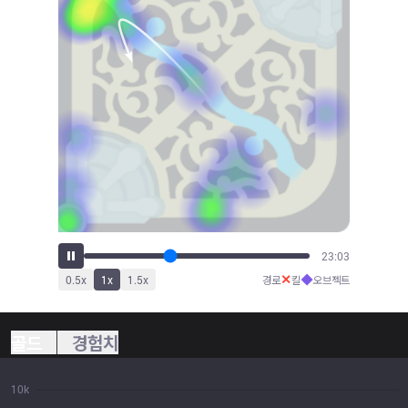
25:42
✕
◆
0.5
x
1
x
1.5
x
경로
킬
오브젝트
골드
경험치
10k