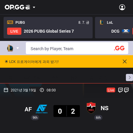
PUBG
8. 7. 금
LoL
2026 PUBG Global Series 7
DCG
LIVE
🌟 LCK 프로게이머에게 과외 받기!
홈
경기 일정
순위
통계
승부 예측
프로빌
2021년 3월 19일
08:00
Live
결과
NS
AF
0
2
9th
6th