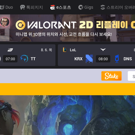
Duo
톡피지지
e스포츠
Gigs
스트리머 오버
8. 6. 목
LoL
TT
KRX
DNS
07:00
08:00