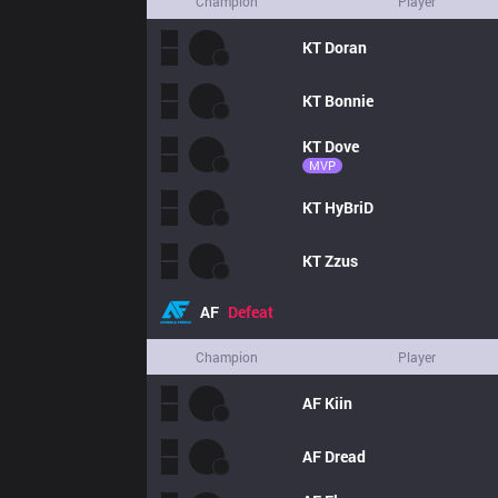
Champion
Player
KT
Doran
KT
Bonnie
KT
Dove
MVP
KT
HyBriD
KT
Zzus
AF
Defeat
Champion
Player
AF
Kiin
AF
Dread