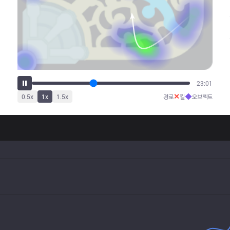
28:39
✕
◆
0.5
x
1
x
1.5
x
경로
킬
오브젝트