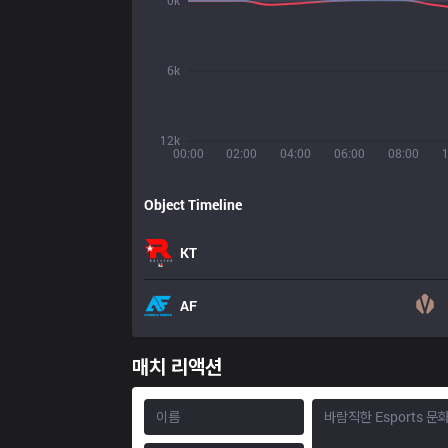
0k
6k
12k
00:00
02:00
04:00
06:00
08:00
Object Timeline
KT
AF
매치 리액션