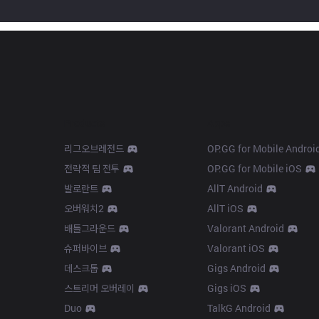
Products
Apps
리그오브레전드
OP.GG for Mobile Androi
전략적 팀 전투
OP.GG for Mobile iOS
발로란트
AllT Android
오버워치2
AllT iOS
배틀그라운드
Valorant Android
슈퍼바이브
Valorant iOS
데스크톱
Gigs Android
스트리머 오버레이
Gigs iOS
Duo
TalkG Android