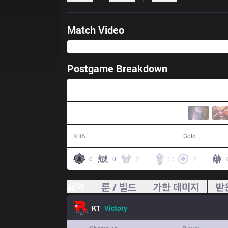
Match Video
Postgame Breakdown
37:01
20 / 7 / 40
74,163
KDA
Gold
0
0
2
10
2
요약
룬 / 빌드
가한 데미지
받
KT
Victory