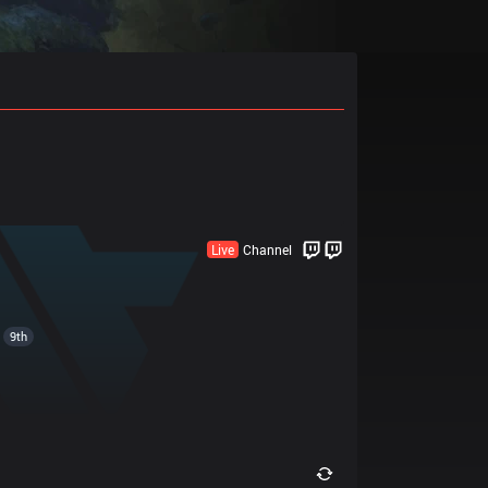
Live
Channel
9th