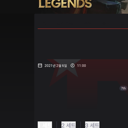
홈
경기 일정
순위
통계
승부
2021년 2월 6일
11:00
7th
1 세트
2 세트
3 세트