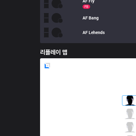
AF
Fly
FB
AF
Bang
AF
Lehends
리플레이 맵
Blue
Side
KT
Doran
3 / 0 / 11
KT
Bonnie
5 / 3 / 3
KT
Dove
4 / 1 / 8