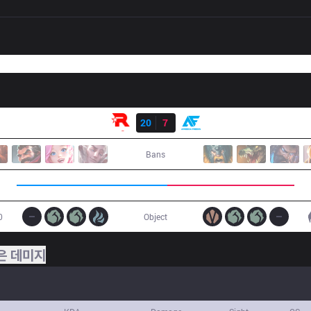
결과
KT
20
7
AF
Bans
0
Object
은 데미지