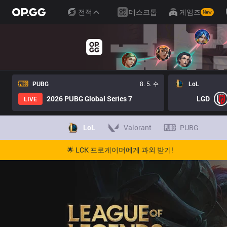
전적
데스크톱
게임즈
New
PUBG
8. 5. 수
LoL
2026 PUBG Global Series 7
LGD
LIVE
LoL
Valorant
PUBG
🌟 LCK 프로게이머에게 과외 받기!