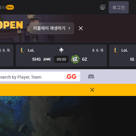
KO
레이
로그인
New
8. 6. 목
LoL
8. 6. 목
LoL
SHG
GZ
IG
09:00