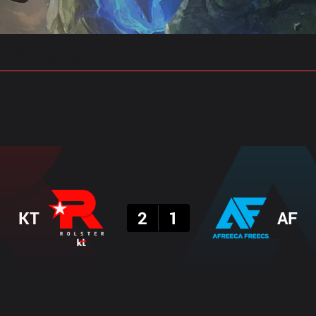
 예측
프로빌드
결과
KT
2
1
AF