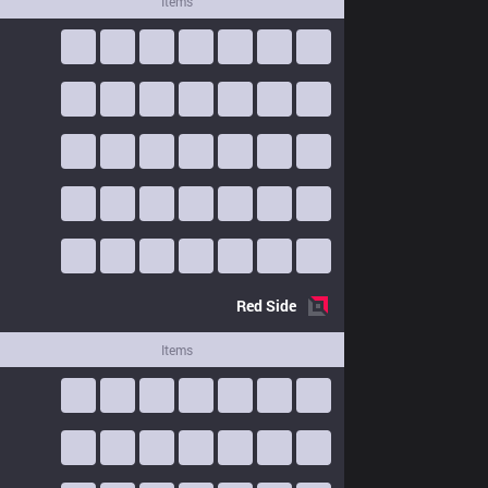
Items
Red
Side
Items