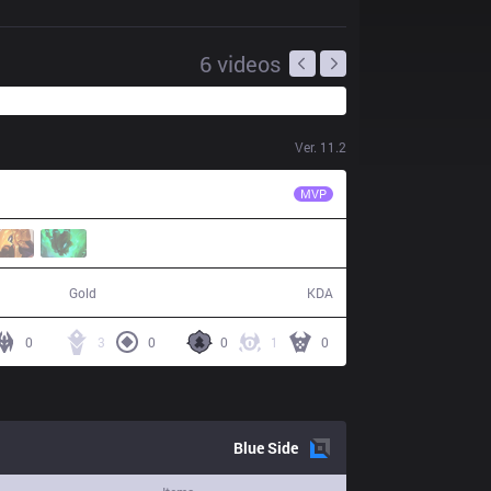
6
videos
Ver.
11.2
KT
Dove
MVP
62,825
7 / 20 / 15
Gold
KDA
0
3
0
0
1
0
Blue
Side