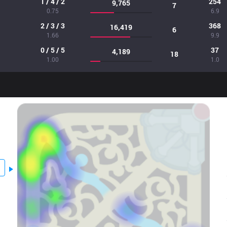
1 / 4 / 2
254
9,765
7
0.75
6.9
2 / 3 / 3
368
16,419
6
1.66
9.9
0 / 5 / 5
37
4,189
18
1.00
1.0