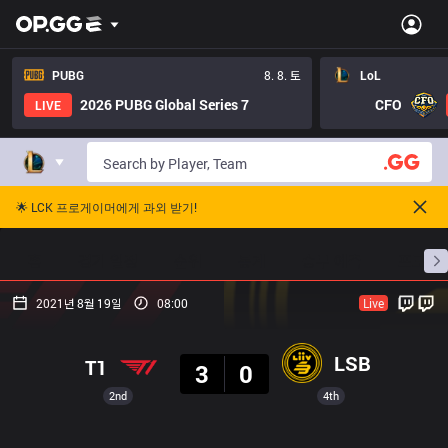
PUBG
8. 8. 토
LoL
2026 PUBG Global Series 7
CFO
LIVE
🌟 LCK 프로게이머에게 과외 받기!
홈
경기 일정
순위
통계
승부 예측
프로빌
2021년 8월 19일
08:00
Live
결과
LSB
T1
3
0
2nd
4th