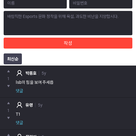
작성
최신순
포인트
박종호
5y
1
lsb의 힘을 보여 주세욥
댓글
유령
5y
1
T1
댓글