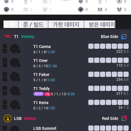
0
8
1
0
2
0
0
2
1
0
0
0
요약
룬 / 빌드
가한 데미지
받은 데미지
T1
Victory
Blue
Side
T1
Canna
222
8.3
4 / 1 / 8
12.00
T1
Oner
172
6.4
8 / 0 / 10
21.60
T1
Faker
234
8.8
5 / 1 / 8
13.00
T1
Teddy
217
8.1
MVP
5 / 1 / 13
18.00
FB
T1
Keria
34
1.3
0 / 2 / 14
7.00
LSB
Defeat
Red
Side
LSB
Summit