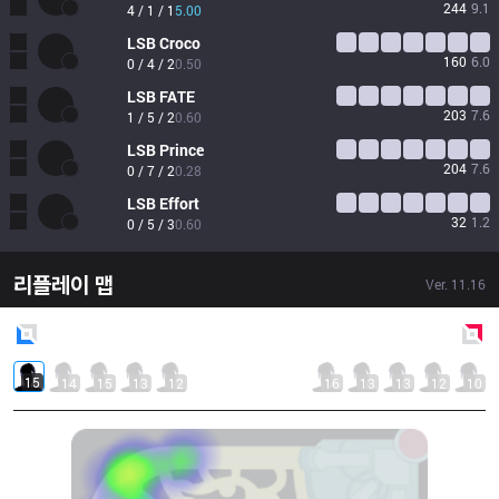
244
9.1
4 / 1 / 1
5.00
LSB
Croco
160
6.0
0 / 4 / 2
0.50
LSB
FATE
203
7.6
1 / 5 / 2
0.60
LSB
Prince
204
7.6
0 / 7 / 2
0.28
LSB
Effort
32
1.2
0 / 5 / 3
0.60
리플레이 맵
Ver.
11.16
Blue
Side
Red
Side
15
14
15
13
12
16
13
13
12
10