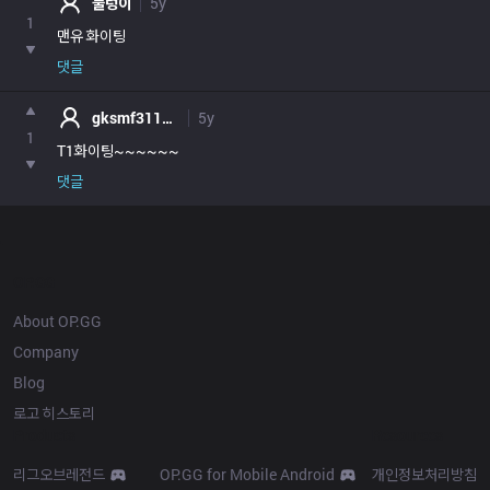
물렁이
5y
1
맨유 화이팅
댓글
gksmf3110@naver.com
5y
1
T1화이팅~~~~~~
댓글
OP.GG
About OP.GG
Company
Blog
로고 히스토리
Products
Resources
리그오브레전드
OP.GG for Mobile Android
개인정보처리방침