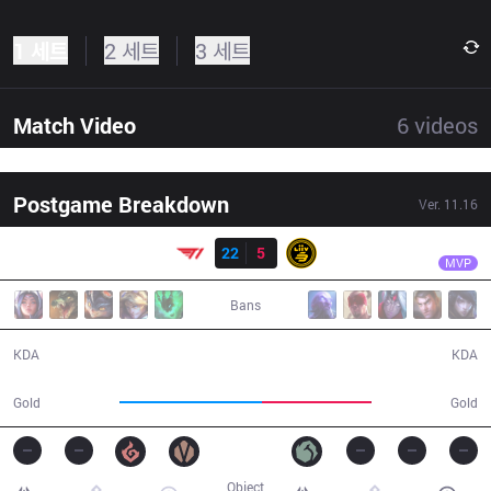
1 세트
2 세트
3 세트
Match Video
6
videos
Postgame Breakdown
Ver.
11.16
결과
T1
Teddy
T1
22
5
LSB
26:44
MVP
Bans
22 / 5 / 53
5 / 22 / 10
KDA
KDA
54,013
41,670
Gold
Gold
Object