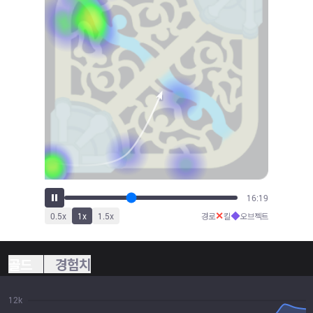
17:57
✕
◆
0.5
x
1
x
1.5
x
경로
킬
오브젝트
골드
경험치
12k