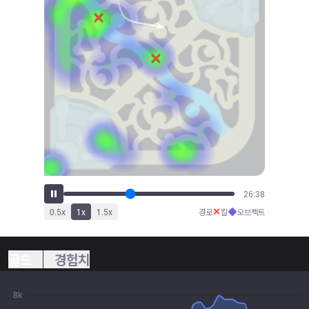
29:41
✕
◆
0.5
x
1
x
1.5
x
경로
킬
오브젝트
골드
경험치
8k