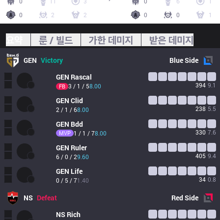
0
11
3
0
6
1
0
2
2
0
0
1
요약
룬 / 빌드
가한 데미지
받은 데미지
GEN
Victory
Blue
Side
GEN
Rascal
394
9.1
3 / 1 / 5
8.00
FB
GEN
Clid
238
5.5
2 / 1 / 6
8.00
GEN
Bdd
330
7.6
MVP
1 / 1 / 7
8.00
GEN
Ruler
405
9.4
6 / 0 / 2
9.60
GEN
Life
34
0.8
0 / 5 / 7
1.40
NS
Defeat
Red
Side
NS
Rich