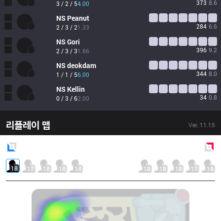
373
8.6
3 / 2 / 5
4.00
NS
Peanut
284
6.6
2 / 3 / 2
1.33
NS
Gori
396
9.2
2 / 3 / 3
1.66
NS
deokdam
344
8.0
1 / 1 / 5
6.00
NS
Kellin
34
0.8
0 / 3 / 6
2.00
리플레이 맵
Ver.
11.15
Blue
Side
Red
Side
18
17
18
18
14
18
18
18
17
14