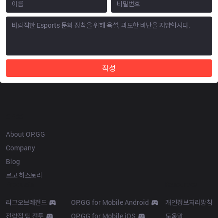
작성
OP.GG
About OP.GG
Company
Blog
로고 히스토리
Products
Resources
리그오브레전드
OP.GG for Mobile Android
개인정보처리방침
전략적 팀 전투
OP.GG for Mobile iOS
도움말