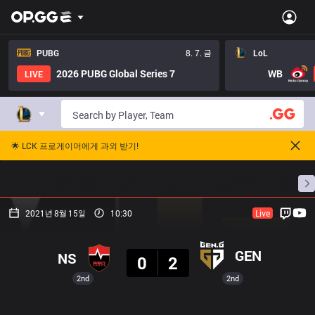
PUBG
8. 7. 금
LoL
2026 PUBG Global Series 7
WB
LIVE
🌟 LCK 프로게이머에게 과외 받기!
홈
경기 일정
순위
통계
승부 예측
프로빌
2021년 8월 15일
10:30
Live
결과
GEN
NS
0
2
2nd
2nd