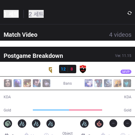
1 세트
2 세트
Match Video
4
videos
Postgame Breakdown
Ver.
11.15
결과
GEN
Bdd
GEN
12
8
NS
43:13
MVP
Bans
12 / 8 / 27
8 / 12 / 21
KDA
KDA
78,134
71,672
Gold
Gold
Object