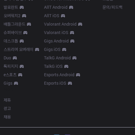
발로란트
AllT Android
문의/피드백
오버워치2
AllT iOS
배틀그라운드
Valorant Android
슈퍼바이브
Valorant iOS
데스크톱
Gigs Android
스트리머 오버레이
Gigs iOS
Duo
TalkG Android
톡피지지
TalkG iOS
e스포츠
Esports Android
Gigs
Esports iOS
More
제휴
광고
채용