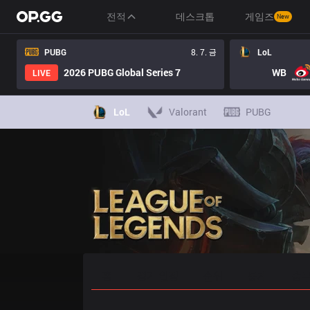
전적
데스크톱
게임즈
New
PUBG
8. 7. 금
LoL
2026 PUBG Global Series 7
WB
LIVE
LoL
Valorant
PUBG
홈
경기 일정
순위
통계
승부