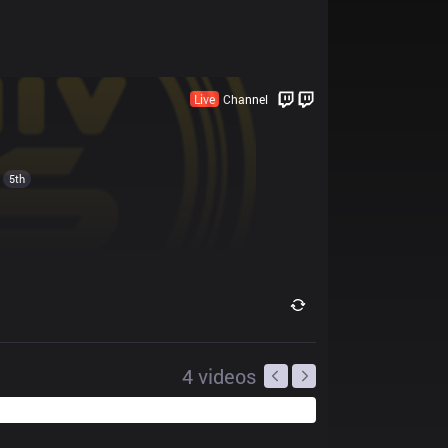
Live
Channel
5th
4
videos