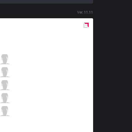
Ver.
11.11
Red
Side
LSB
Summit
3 / 2 / 1
LSB
Croco
1 / 6 / 4
LSB
FATE
2 / 4 / 3
LSB
Prince
0 / 2 / 3
LSB
Effort
0 / 5 / 4