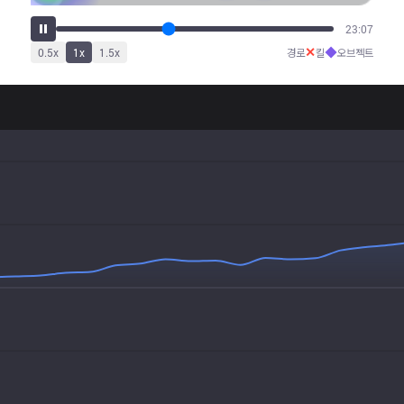
28:09
✕
◆
0.5
x
1
x
1.5
x
경로
킬
오브젝트