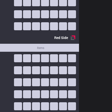
Red
Side
Items