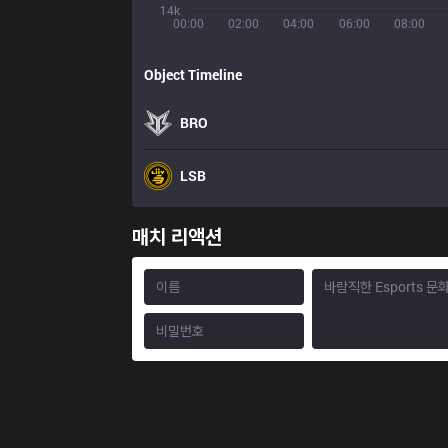
14k
00:00
02:00
04:00
06:00
08:00
Object Timeline
BRO
LSB
매치 리액션