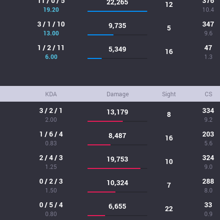
11 / 0 / 5
376
22,265
12
19.20
10.4
3 / 1 / 10
347
9,735
5
13.00
9.6
1 / 2 / 11
47
5,349
16
6.00
1.3
KDA
Damage
Sight
CS
3 / 2 / 1
334
13,179
8
2.00
9.2
1 / 6 / 4
203
8,487
16
0.83
5.6
2 / 4 / 3
324
19,753
10
1.25
9.0
0 / 2 / 3
288
10,324
7
1.50
8.0
0 / 5 / 4
33
6,655
22
0.80
0.9