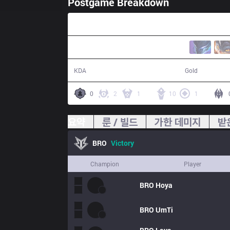
Postgame Breakdown
36:11
19 / 6 / 48
70,188
KDA
Gold
0
2
1
10
1
요약
룬 / 빌드
가한 데미지
받
BRO
Victory
Champion
Player
BRO
Hoya
BRO
UmTi