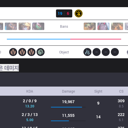
결과
BRO
19
6
LSB
Bans
0
Object
은 데미지
KDA
Damage
Sight
CS
2 / 0 / 9
309
19,967
9
13.20
8.5
2 / 3 / 13
222
11,555
14
5.00
6.1