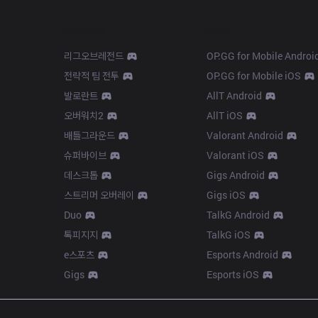
Products
Apps
리그오브레전드
OP.GG for Mobile Androi
전략적 팀 전투
OP.GG for Mobile iOS
발로란트
AllT Android
오버워치2
AllT iOS
배틀그라운드
Valorant Android
슈퍼바이브
Valorant iOS
데스크톱
Gigs Android
스트리머 오버레이
Gigs iOS
Duo
TalkG Android
톡피지지
TalkG iOS
e스포츠
Esports Android
Gigs
Esports iOS