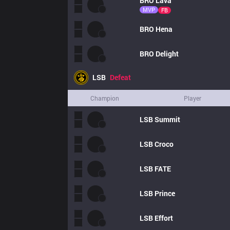
BRO
Lava
MVP
FB
BRO
Hena
BRO
Delight
LSB
Defeat
Champion
Player
LSB
Summit
LSB
Croco
LSB
FATE
LSB
Prince
LSB
Effort