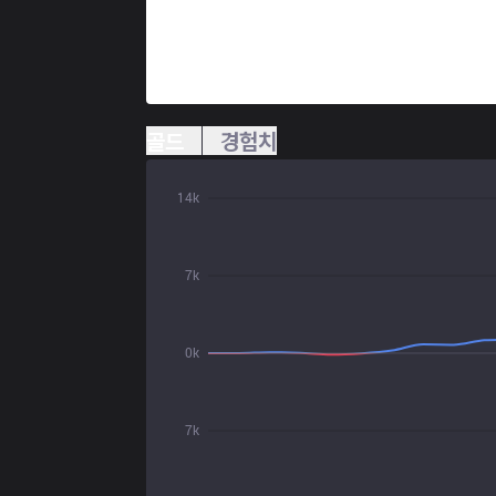
골드
경험치
14k
7k
0k
7k