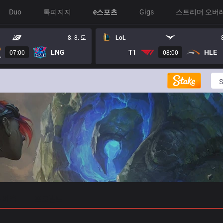
Duo
톡피지지
e스포츠
Gigs
스트리머 오버
8. 8. 토
LoL
LNG
T1
HLE
07:00
08:00
 예측
프로빌드