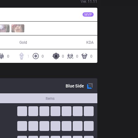
Ver.
11.11
BRO
Lava
MVP
56,400
6 / 19 / 15
Gold
KDA
0
1
0
0
0
0
Blue
Side
Items