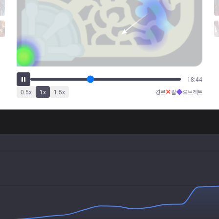
23:28
✕
◆
0.5
x
1
x
1.5
x
경로
킬
오브젝트