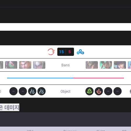
결과
100
15
5
C9
Bans
0
Object
은 데미지