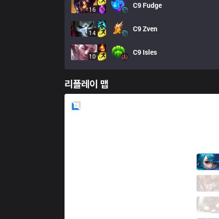
C9
Fudge
16
C9
Zven
14
C9
Isles
10
리플레이 맵
Blue
Side
100
Ssumday
2 / 1 / 5
100
Closer
5 / 0 / 8
100
Abbedagge
5 / 2 / 2