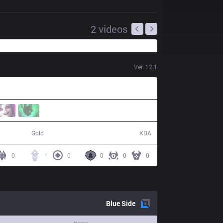
2
videos
Ver.
12.1
45,351
5 / 15 / 9
Gold
KDA
0
1
0
0
0
0
Blue
Side