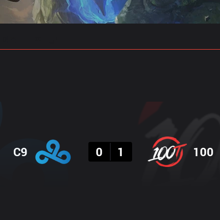
 예측
프로빌드
결과
C9
0
1
100