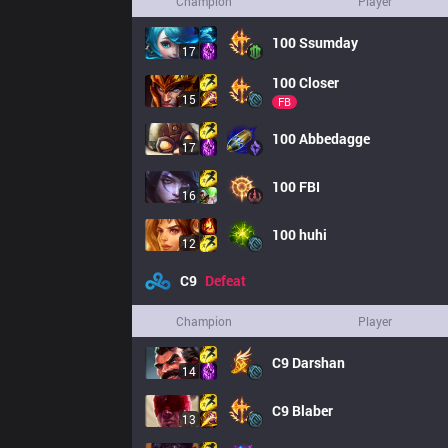
Champion
Player
100
Ssumday
17
100
Closer
15
FB
100
Abbedagge
17
100
FBI
16
100
huhi
12
C9
Defeat
Champion
Player
C9
Darshan
14
C9
Blaber
13