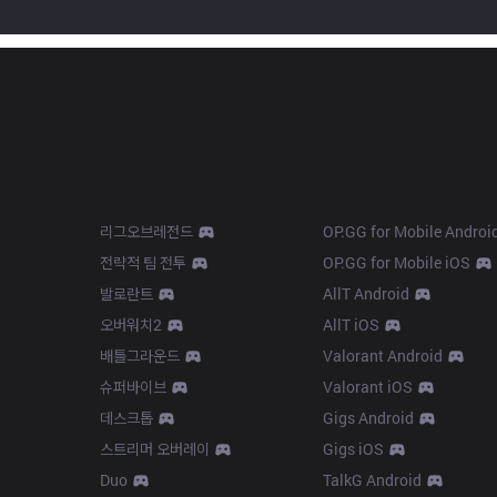
Products
Apps
리그오브레전드
OP.GG for Mobile Androi
전략적 팀 전투
OP.GG for Mobile iOS
발로란트
AllT Android
오버워치2
AllT iOS
배틀그라운드
Valorant Android
슈퍼바이브
Valorant iOS
데스크톱
Gigs Android
스트리머 오버레이
Gigs iOS
Duo
TalkG Android