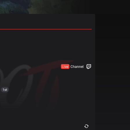
Live
Channel
1st