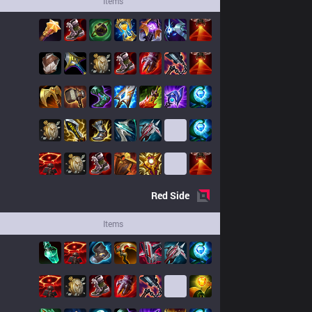
Items
Red
Side
Items