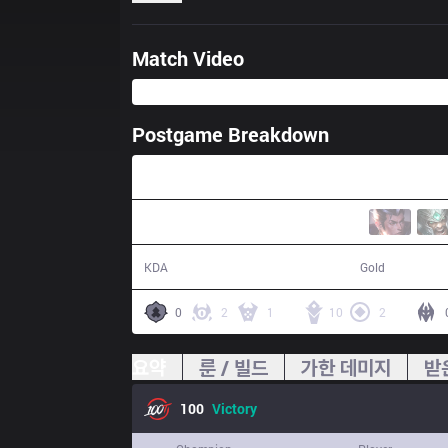
Match Video
Postgame Breakdown
29:38
15 / 5 / 31
59,651
KDA
Gold
0
2
1
10
2
요약
룬 / 빌드
가한 데미지
받
100
Victory