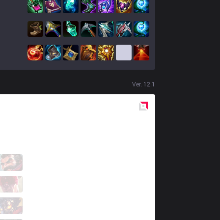
Ver.
12.1
Red
Side
C9
Darshan
0 / 4 / 0
C9
Blaber
1 / 2 / 2
C9
Fudge
2 / 4 / 2