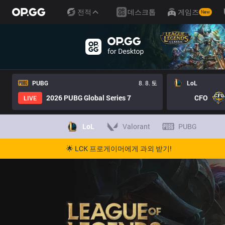
전적
데스크톱
게임즈
New
PUBG
8. 8. 토
LoL
2026 PUBG Global Series 7
CFO
LIVE
LoL
Valorant
PUBG
🌟 LCK 프로게이머에게 과외 받기!