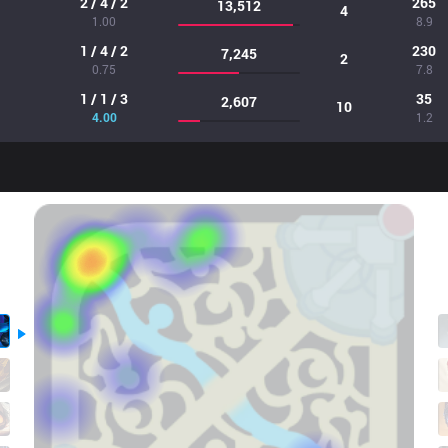
2 / 4 / 2
265
13,512
4
1.00
8.9
1 / 4 / 2
230
7,245
2
0.75
7.8
1 / 1 / 3
35
2,607
10
4.00
1.2