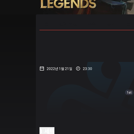
홈
경기 일정
순위
통계
승부
2022년 1월 21일
23:30
1st
1 세트