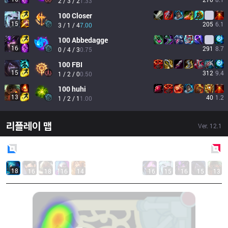
2 / 3 / 2
1.33
100
Closer
15
205
6.1
3 / 1 / 4
7.00
100
Abbedagge
16
291
8.7
0 / 4 / 3
0.75
100
FBI
15
312
9.4
1 / 2 / 0
0.50
100
huhi
13
40
1.2
1 / 2 / 1
1.00
리플레이 맵
Ver.
12.1
Blue
Side
Red
Side
18
16
18
16
14
16
15
16
15
13