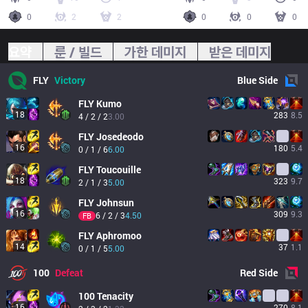
0
2
2
0
0
0
요약
룬 / 빌드
가한 데미지
받은 데미지
FLY
Victory
Blue
Side
FLY
Kumo
18
283
8.5
4 / 2 / 2
3.00
FLY
Josedeodo
16
180
5.4
0 / 1 / 6
6.00
FLY
Toucouille
18
323
9.7
2 / 1 / 3
5.00
FLY
Johnsun
16
309
9.3
6 / 2 / 3
4.50
FB
FLY
Aphromoo
14
37
1.1
0 / 1 / 5
5.00
100
Defeat
Red
Side
100
Tenacity
16
270
8.1