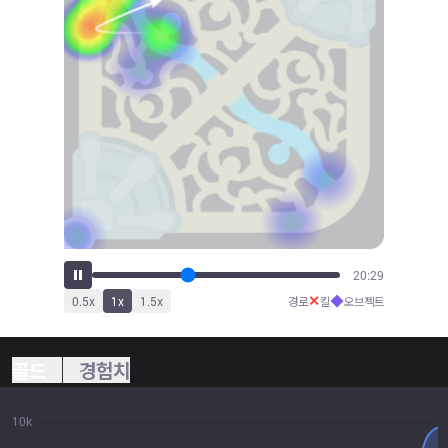
22:42
✕
◆
0.5
x
1
x
1.5
x
경로
킬
오브젝트
골드
경험치
10k