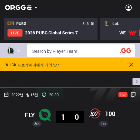
PUBG
8. 6. 목
LoL
2026 PUBG Global Series 7
WE
LIVE
🌟 LCK 프로게이머에게 과외 받기!
홈
경기 일정
순위
통계
승부 예측
프로빌
2022년 1월 16일
20:30
Live
결과
100
FLY
1
0
3rd
1st