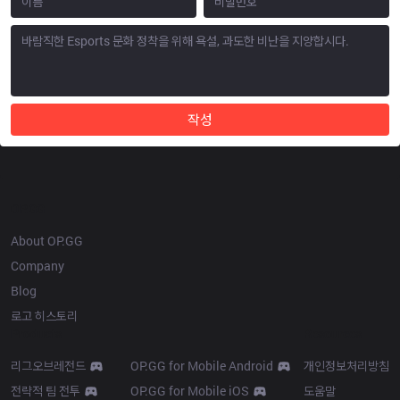
작성
OP.GG
About OP.GG
Company
Blog
로고 히스토리
Products
Resources
리그오브레전드
OP.GG for Mobile Android
개인정보처리방침
전략적 팀 전투
OP.GG for Mobile iOS
도움말