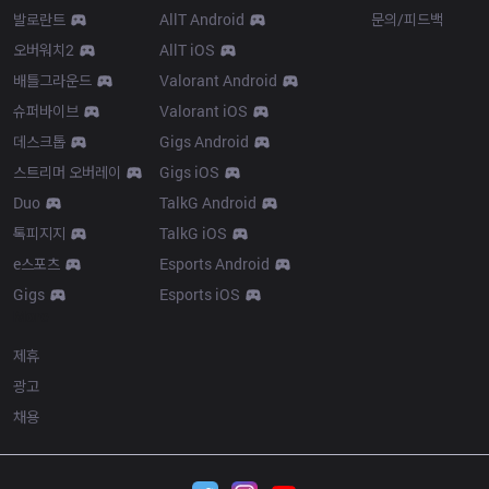
발로란트
AllT Android
문의/피드백
오버워치2
AllT iOS
배틀그라운드
Valorant Android
슈퍼바이브
Valorant iOS
데스크톱
Gigs Android
스트리머 오버레이
Gigs iOS
Duo
TalkG Android
톡피지지
TalkG iOS
e스포츠
Esports Android
Gigs
Esports iOS
More
제휴
광고
채용