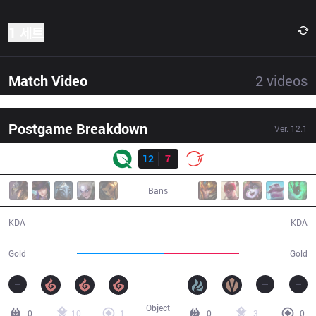
1 세트
Match Video
2
videos
Postgame Breakdown
Ver.
12.1
결과
FLY
12
7
100
33:20
Bans
12 / 7 / 19
7 / 12 / 10
KDA
KDA
63,402
53,927
Gold
Gold
Object
0
10
1
0
3
0