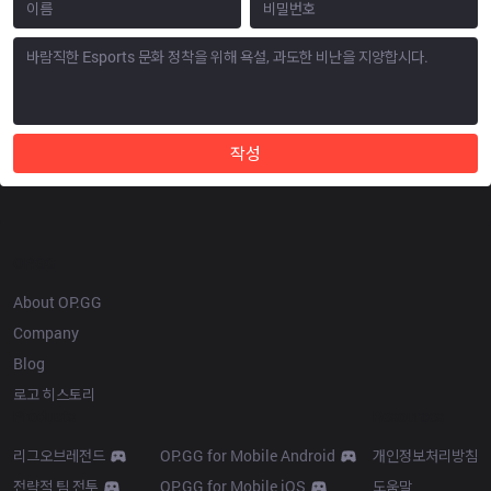
작성
OP.GG
About OP.GG
Company
Blog
로고 히스토리
Products
Resources
리그오브레전드
OP.GG for Mobile Android
개인정보처리방침
전략적 팀 전투
OP.GG for Mobile iOS
도움말