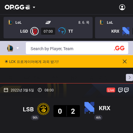
LoL
8. 6. 목
LoL
LGD
TT
KRX
07:00
🌟 LCK 프로게이머에게 과외 받기!
홈
경기 일정
순위
통계
승부 예측
프로빌
2022년 3월 6일
08:00
Live
결과
KRX
LSB
0
2
9th
4th