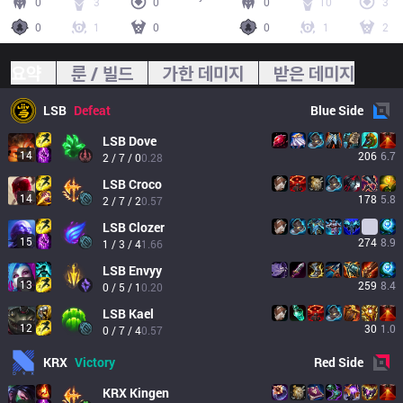
0
3
0
0
10
3
0
1
0
0
1
2
요약
룬 / 빌드
가한 데미지
받은 데미지
LSB
Defeat
Blue
Side
LSB
Dove
14
206
6.7
2 / 7 / 0
0.28
LSB
Croco
14
178
5.8
2 / 7 / 2
0.57
LSB
Clozer
15
274
8.9
1 / 3 / 4
1.66
LSB
Envyy
13
259
8.4
0 / 5 / 1
0.20
LSB
Kael
12
30
1.0
0 / 7 / 4
0.57
KRX
Victory
Red
Side
KRX
Kingen