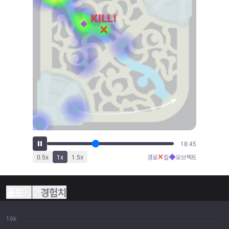
20:57
✕
◆
0.5
x
1
x
1.5
x
경로
킬
오브젝트
골드
경험치
16k