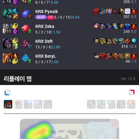
16
205
6.7
6 / 0 / 7
15.60
KRX
Pyosik
16
201
6.5
MVP
5 / 0 / 15
24.00
FB
KRX
Zeka
17
245
8.0
5 / 2 / 18
11.50
KRX
Deft
17
319
10.4
13 / 0 / 6
22.80
KRX
BeryL
13
46
1.5
0 / 3 / 17
5.66
리플레이 맵
Ver.
12.4
Blue
Side
Red
Side
14
14
15
13
12
16
16
17
17
13