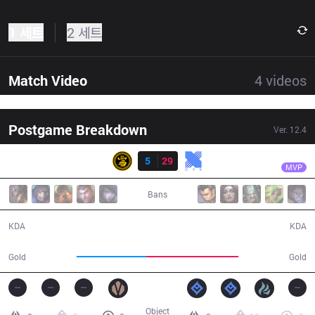
1 세트
2 세트
Match Video
4
videos
Postgame Breakdown
Ver.
12.4
결과
KRX
Pyosik
LSB
5
29
KRX
30:46
MVP
Bans
5 / 29 / 11
29 / 5 / 63
KDA
KDA
47,690
63,357
Gold
Gold
Object