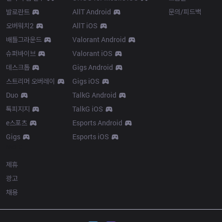
발로란트
AllT Android
문의/피드백
오버워치2
AllT iOS
배틀그라운드
Valorant Android
슈퍼바이브
Valorant iOS
데스크톱
Gigs Android
스트리머 오버레이
Gigs iOS
Duo
TalkG Android
톡피지지
TalkG iOS
e스포츠
Esports Android
Gigs
Esports iOS
More
제휴
광고
채용