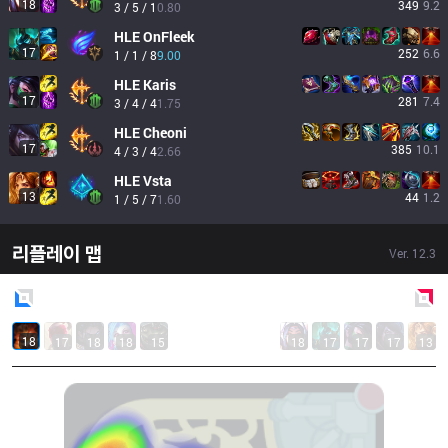
18
349
9.2
3 / 5 / 1
0.80
HLE
OnFleek
17
252
6.6
1 / 1 / 8
9.00
HLE
Karis
17
281
7.4
3 / 4 / 4
1.75
HLE
Cheoni
17
385
10.1
4 / 3 / 4
2.66
HLE
Vsta
13
44
1.2
1 / 5 / 7
1.60
리플레이 맵
Ver.
12.3
Blue
Side
Red
Side
18
17
18
18
15
18
17
17
17
13