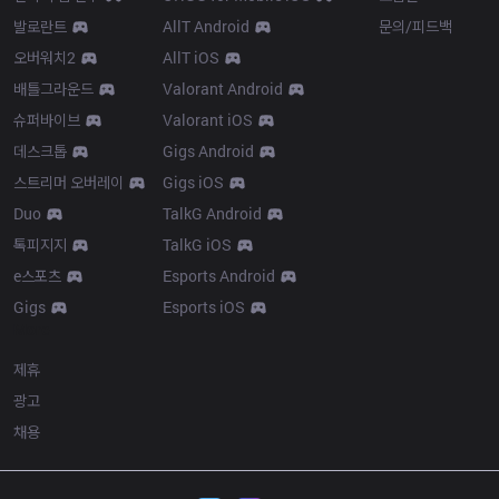
발로란트
AllT Android
문의/피드백
오버워치2
AllT iOS
배틀그라운드
Valorant Android
슈퍼바이브
Valorant iOS
데스크톱
Gigs Android
스트리머 오버레이
Gigs iOS
Duo
TalkG Android
톡피지지
TalkG iOS
e스포츠
Esports Android
Gigs
Esports iOS
More
제휴
광고
채용