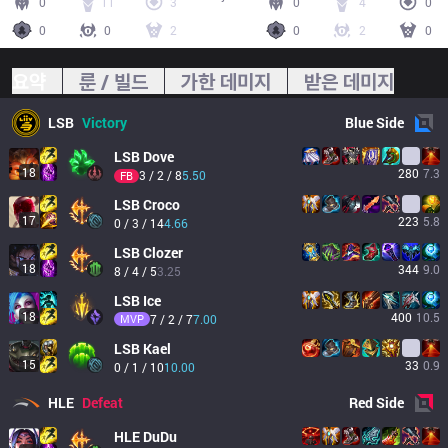
0
11
3
0
4
0
0
0
2
0
2
0
요약
룬 / 빌드
가한 데미지
받은 데미지
LSB
Victory
Blue
Side
LSB
Dove
18
280
7.3
3 / 2 / 8
5.50
FB
LSB
Croco
17
223
5.8
0 / 3 / 14
4.66
LSB
Clozer
18
344
9.0
8 / 4 / 5
3.25
LSB
Ice
18
400
10.5
MVP
7 / 2 / 7
7.00
LSB
Kael
15
33
0.9
0 / 1 / 10
10.00
HLE
Defeat
Red
Side
HLE
DuDu