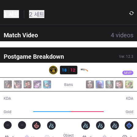
1 세트
2 세트
Match Video
4
videos
Postgame Breakdown
Ver.
12.3
결과
LSB
Ice
LSB
18
12
HLE
38:08
MVP
Bans
18 / 12 / 44
12 / 18 / 24
KDA
KDA
75,303
67,121
Gold
Gold
Object