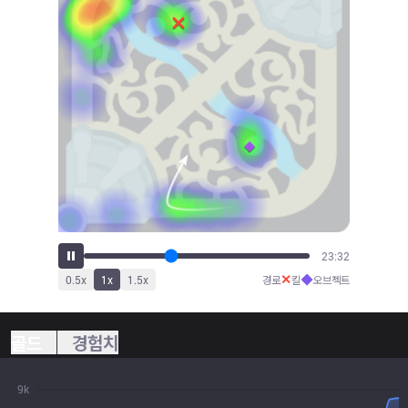
24:47
✕
◆
0.5
x
1
x
1.5
x
경로
킬
오브젝트
골드
경험치
9k