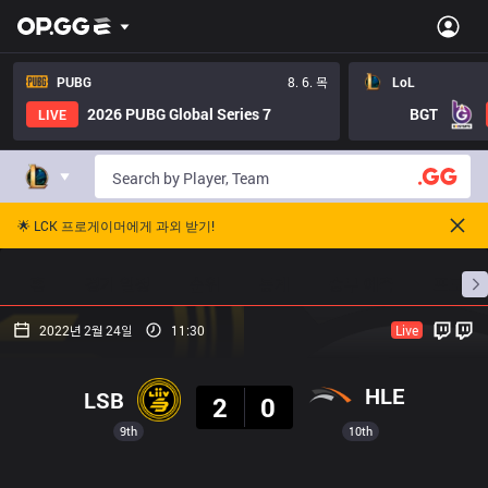
PUBG
8. 6. 목
LoL
2026 PUBG Global Series 7
BGT
LIVE
🌟 LCK 프로게이머에게 과외 받기!
홈
경기 일정
순위
통계
승부 예측
프로빌
2022년 2월 24일
11:30
Live
결과
HLE
LSB
2
0
9th
10th