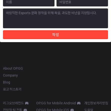
작성
OP.GG
About OP.GG
Company
Blog
로고 히스토리
Products
Resources
리그오브레전드
OP.GG for Mobile Android
개인정보처리방침
전략적 팀 전투
OP.GG for Mobile iOS
도움말