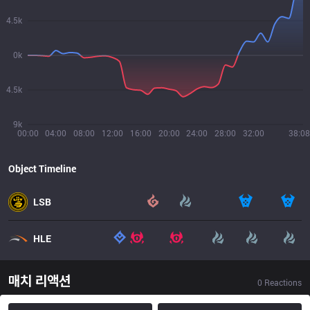
4.5k
0k
4.5k
9k
00:00
04:00
08:00
12:00
16:00
20:00
24:00
28:00
32:00
38:08
Object Timeline
LSB
HLE
매치 리액션
0
Reactions