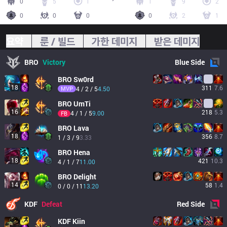
0
5
1
1
9
2
0
0
0
0
2
1
요약
룬 / 빌드
가한 데미지
받은 데미지
BRO
Victory
Blue
Side
BRO
Sw0rd
18
311
7.6
MVP
4 / 2 / 5
4.50
BRO
UmTi
16
218
5.3
4 / 1 / 5
9.00
FB
BRO
Lava
18
356
8.7
1 / 3 / 9
3.33
BRO
Hena
18
421
10.3
4 / 1 / 7
11.00
BRO
Delight
14
58
1.4
0 / 0 / 11
13.20
KDF
Defeat
Red
Side
KDF
Kiin