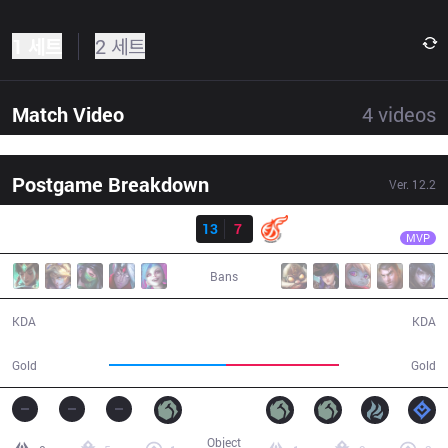
1 세트
2 세트
Match Video
4
videos
Postgame Breakdown
Ver.
12.2
결과
BRO
Sw0rd
BRO
13
7
KDF
40:53
MVP
Bans
13 / 7 / 37
7 / 13 / 22
KDA
KDA
72,807
69,948
Gold
Gold
Object