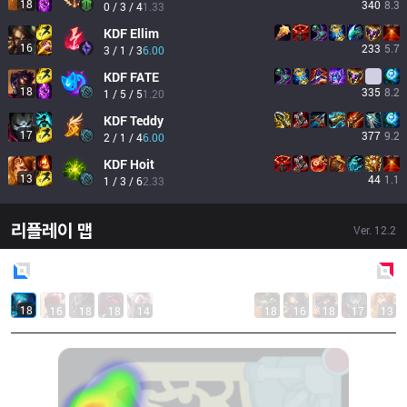
18
340
8.3
0 / 3 / 4
1.33
KDF
Ellim
16
233
5.7
3 / 1 / 3
6.00
KDF
FATE
18
335
8.2
1 / 5 / 5
1.20
KDF
Teddy
17
377
9.2
2 / 1 / 4
6.00
KDF
Hoit
13
44
1.1
1 / 3 / 6
2.33
리플레이 맵
Ver.
12.2
Blue
Side
Red
Side
18
16
18
18
14
18
16
18
17
13