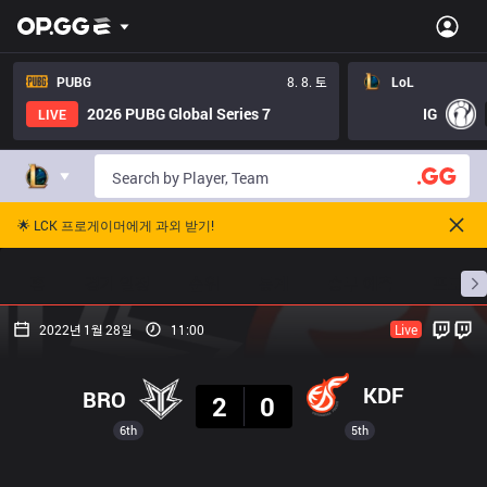
PUBG
8. 8. 토
LoL
2026 PUBG Global Series 7
IG
LIVE
🌟 LCK 프로게이머에게 과외 받기!
홈
경기 일정
순위
통계
승부 예측
프로빌
2022년 1월 28일
11:00
Live
결과
KDF
BRO
2
0
6th
5th