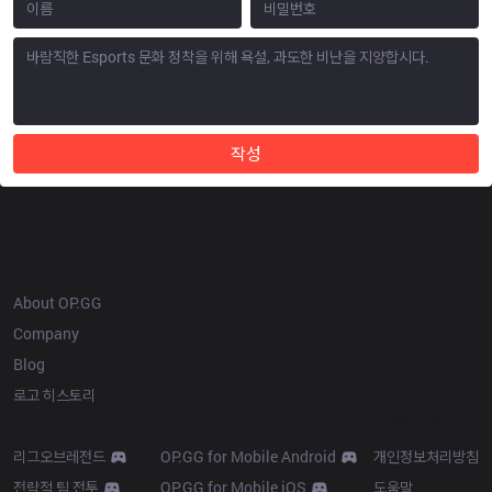
작성
OP.GG
About OP.GG
Company
Blog
로고 히스토리
Products
Resources
리그오브레전드
OP.GG for Mobile Android
개인정보처리방침
전략적 팀 전투
OP.GG for Mobile iOS
도움말