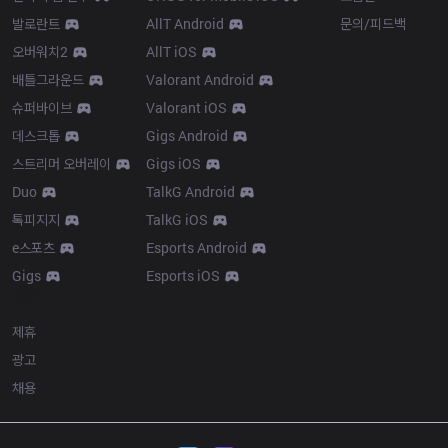
발로란트
AllT Android
문의/피드백
오버워치2
AllT iOS
배틀그라운드
Valorant Android
슈퍼바이브
Valorant iOS
데스크톱
Gigs Android
스트리머 오버레이
Gigs iOS
Duo
TalkG Android
톡피지지
TalkG iOS
e스포츠
Esports Android
Gigs
Esports iOS
More
제휴
광고
채용