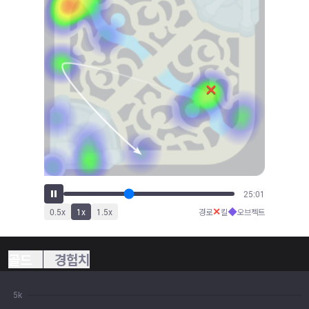
27:10
✕
◆
0.5
x
1
x
1.5
x
경로
킬
오브젝트
골드
경험치
5k