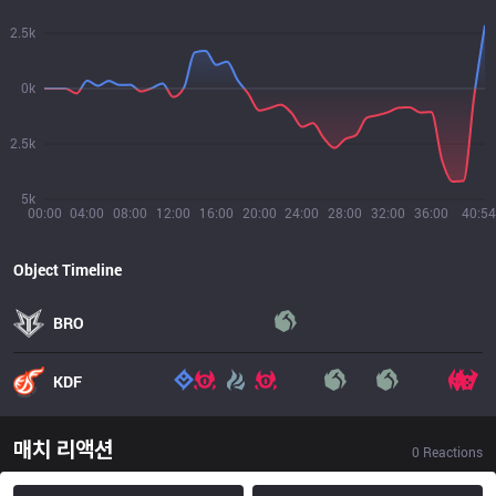
2.5k
0k
2.5k
5k
00:00
04:00
08:00
12:00
16:00
20:00
24:00
28:00
32:00
36:00
40:54
Object Timeline
BRO
KDF
매치 리액션
0
Reactions