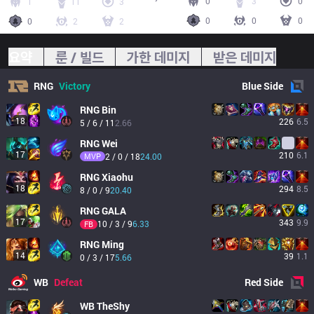
0
3
0
1
11
3
0
0
0
0
2
2
요약
룬 / 빌드
가한 데미지
받은 데미지
RNG
Victory
Blue
Side
RNG
Bin
18
226
6.5
5 / 6 / 11
2.66
RNG
Wei
17
210
6.1
MVP
2 / 0 / 18
24.00
RNG
Xiaohu
18
294
8.5
8 / 0 / 9
20.40
RNG
GALA
17
343
9.9
10 / 3 / 9
6.33
FB
RNG
Ming
14
39
1.1
0 / 3 / 17
5.66
WB
Defeat
Red
Side
WB
TheShy