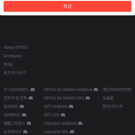
작성
OP.GG
About OP.GG
Company
Blog
로고 히스토리
Products
Resources
리그오브레전드
OP.GG for Mobile Android
개인정보처리방침
전략적 팀 전투
OP.GG for Mobile iOS
도움말
발로란트
AllT Android
문의/피드백
오버워치2
AllT iOS
배틀그라운드
Valorant Android
슈퍼바이브
Valorant iOS