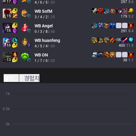
17
297
8.6
4 / 6 / 5
1.50
WB
SofM
15
179
5.2
3 / 4 / 2
1.25
WB
Angel
16
291
8.4
0 / 3 / 8
2.66
WB
huanfeng
16
400
11.5
4 / 5 / 4
1.60
WB
ON
13
38
1.1
1 / 7 / 6
1.00
골드
경험치
1k
0.5k
0k