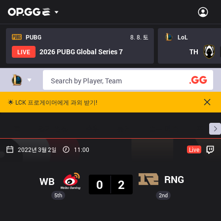
PUBG
8. 8. 토
LoL
2026 PUBG Global Series 7
TH
LIVE
🌟 LCK 프로게이머에게 과외 받기!
홈
경기 일정
순위
통계
승부 예측
프로빌
2022년 3월 2일
11:00
Live
결과
RNG
WB
0
2
5th
2nd