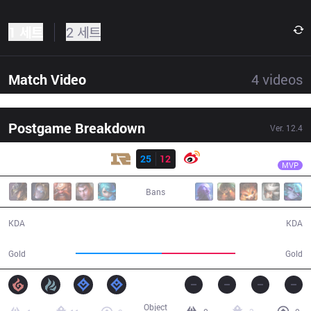
1 세트
2 세트
Match Video
4
videos
Postgame Breakdown
Ver.
12.4
결과
RNG
Wei
RNG
25
12
WB
34:40
MVP
Bans
25 / 12 / 64
12 / 25 / 25
KDA
KDA
71,868
61,734
Gold
Gold
Object