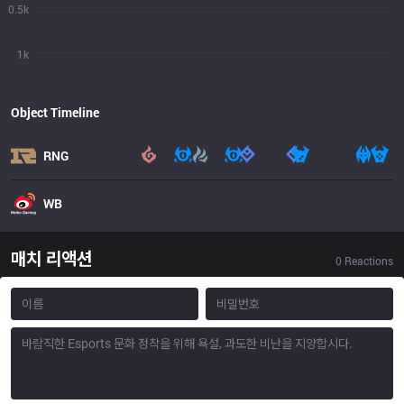
0.5k
1k
Object Timeline
RNG
WB
매치 리액션
0
Reactions