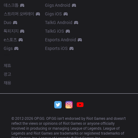
데스크톱
Gigs Android
스트리머 오버레이
Gigs iOS
Duo
TalkG Android
톡피지지
TalkG iOS
e스포츠
Esports Android
Gigs
Esports iOS
More
제휴
광고
채용
© 2012-
2026
 OP.GG. OP.GG isn’t endorsed by Riot Games and doesn’t 
reflect the views or opinions of Riot Games or anyone officially 
involved in producing or managing League of Legends. League of 
Legends and Riot Games are trademarks or registered trademarks of 