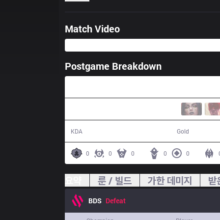
Match Video
Postgame Breakdown
29:51
9 / 15 / 13
46,504
KDA
Gold
0
0
0
0
0
요약
룬 / 빌드
가한 데미지
받
BDS
Defeat