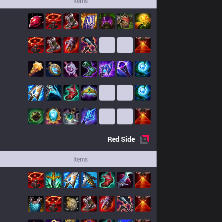
Items
Red
Side
Items