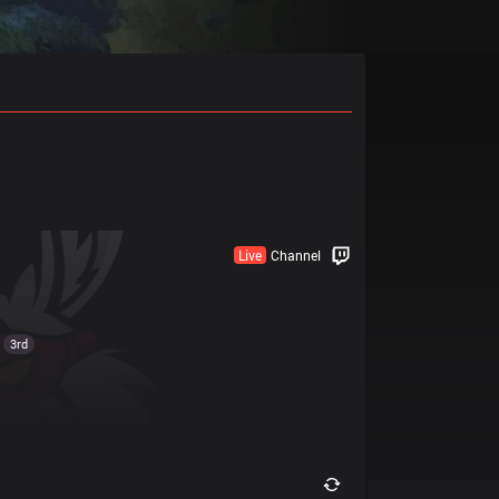
Live
Channel
3rd