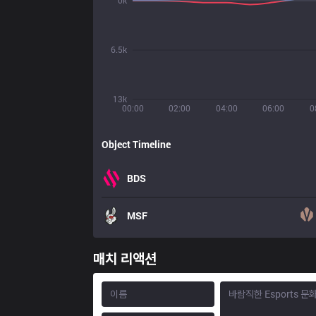
0k
6.5k
13k
00:00
02:00
04:00
06:00
0
Object Timeline
BDS
MSF
매치 리액션