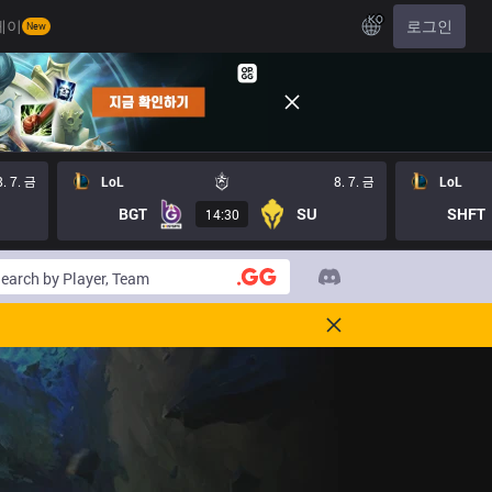
KO
레이
로그인
New
8. 7. 금
LoL
8. 7. 금
LoL
BGT
SU
SHFT
14:30