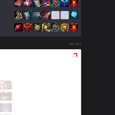
Ver.
12.1
Red
Side
MSF
Hirit
3 / 5 / 3
MSF
Shlatan
2 / 1 / 9
MSF
Vetheo
6 / 1 / 6