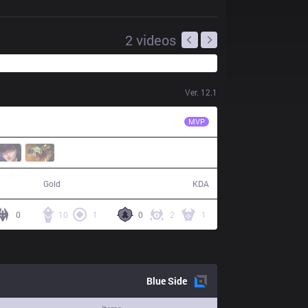
2
videos
Ver.
12.1
MSF
Vetheo
MVP
59,245
15 / 9 / 33
Gold
KDA
0
10
1
0
2
1
Blue
Side