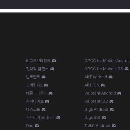
Products
Apps
리그오브레전드
OP.GG for Mobile Androi
전략적 팀 전투
OP.GG for Mobile iOS
발로란트
AllT Android
오버워치2
AllT iOS
배틀그라운드
Valorant Android
슈퍼바이브
Valorant iOS
데스크톱
Gigs Android
스트리머 오버레이
Gigs iOS
Duo
TalkG Android