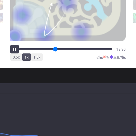
23:21
✕
◆
0.5
x
1
x
1.5
x
경로
킬
오브젝트