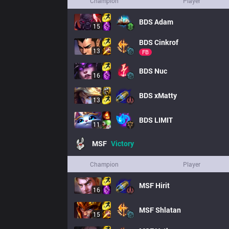
Champion
Player
BDS
Adam
15
BDS
Cinkrof
13
FB
BDS
Nuc
16
BDS
xMatty
13
BDS
LIMIT
11
MSF
Victory
Champion
Player
MSF
Hirit
16
MSF
Shlatan
15