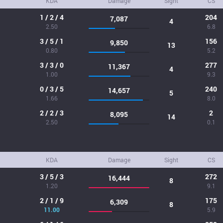
KDA
Damage
Sight
CS
1 / 2 / 4
204
7,087
4
2.50
6.8
3 / 5 / 1
156
9,850
13
0.80
5.2
3 / 3 / 0
277
11,367
4
1.00
9.3
0 / 3 / 5
240
14,657
5
1.66
8.0
2 / 2 / 3
2
8,095
14
2.50
0.1
KDA
Damage
Sight
CS
3 / 5 / 3
272
16,444
8
1.20
9.1
2 / 1 / 9
175
6,309
8
11.00
5.9