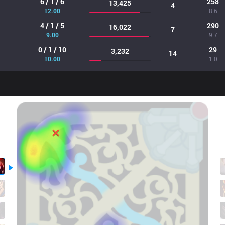
6 / 1 / 6
258
13,425
4
12.00
8.6
4 / 1 / 5
290
16,022
7
9.00
9.7
0 / 1 / 10
29
3,232
14
10.00
1.0