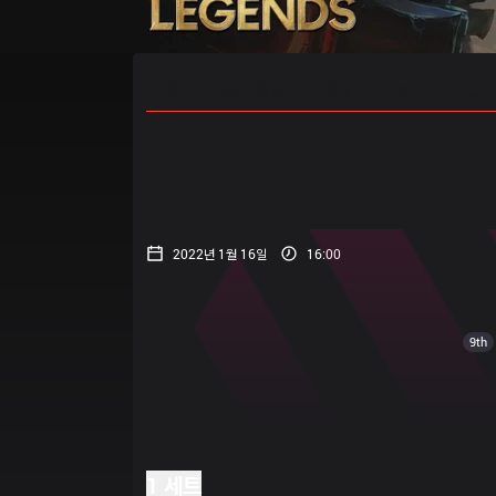
홈
경기 일정
순위
통계
승부
2022년 1월 16일
16:00
9th
1 세트