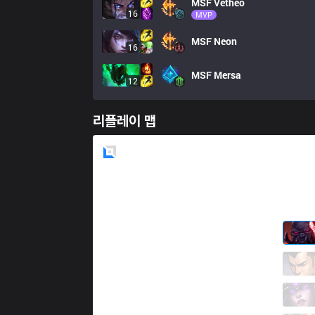
MSF
Vetheo
16
MVP
MSF
Neon
16
MSF
Mersa
12
리플레이 맵
Blue
Side
BDS
Adam
1 / 2 / 4
BDS
Cinkrof
3 / 5 / 1
BDS
Nuc
3 / 3 / 0