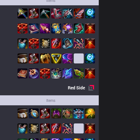
Items
Red
Side
Items