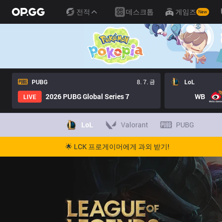
전적
데스크톱
게임즈
New
PUBG
8. 7. 금
LoL
2026 PUBG Global Series 7
WB
LIVE
LoL
Valorant
PUBG
🌟 LCK 프로게이머에게 과외 받기!