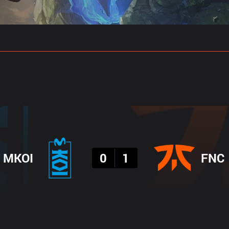
 예측
프로빌드
결과
MKOI
0
1
FNC