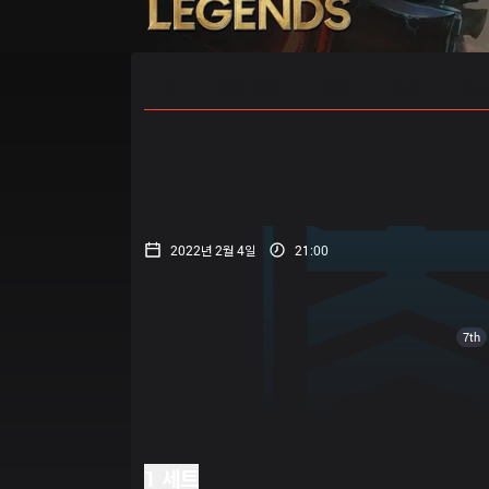
홈
경기 일정
순위
통계
승부
2022년 2월 4일
21:00
7th
1 세트