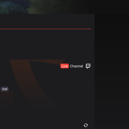
Live
Channel
2nd