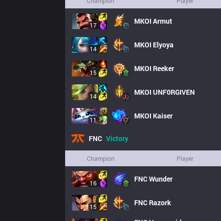
Champion
Player
MKOI
Armut
17
MKOI
Elyoya
14
MKOI
Reeker
15
MKOI
UNF0RGIVEN
14
MKOI
Kaiser
11
FNC
Victory
Champion
Player
FNC
Wunder
16
FNC
Razork
15