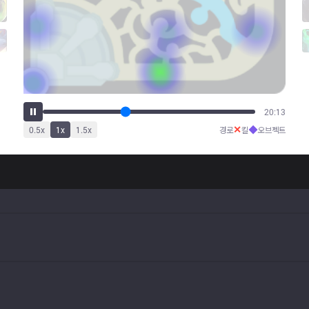
25:27
✕
◆
0.5
x
1
x
1.5
x
경로
킬
오브젝트