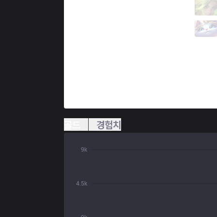
MKOI
UNF0RGIVEN
0 / 2 / 3
MKOI
Kaiser
1 / 3 / 6
골드
경험치
9k
4.5k