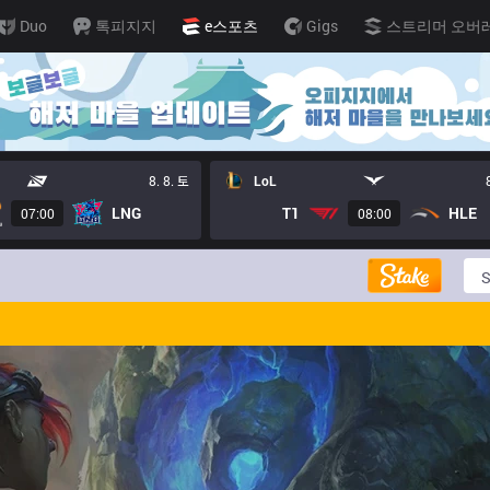
Duo
톡피지지
e스포츠
Gigs
스트리머 오버
8. 8. 토
LoL
LNG
T1
HLE
07:00
08:00