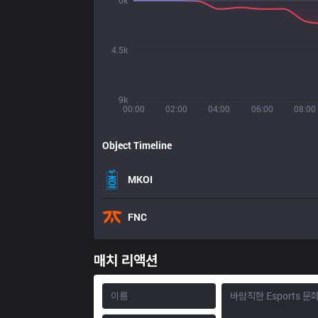
0k
4.5k
9k
00:00
02:00
04:00
06:00
08:00
Object Timeline
MKOI
FNC
매치 리액션