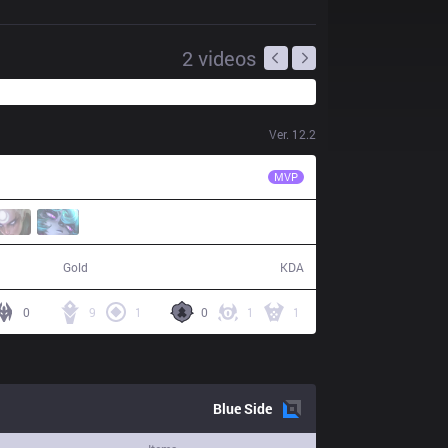
2
videos
Ver.
12.2
FNC
Hylissang
MVP
62,164
15 / 8 / 33
Gold
KDA
0
9
1
0
1
1
Blue
Side