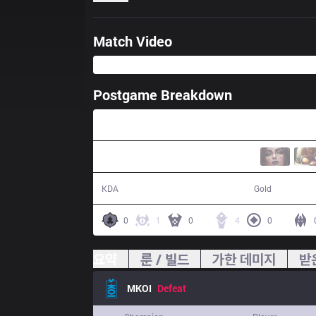
Match Video
Postgame Breakdown
32:38
8 / 15 / 16
54,154
KDA
Gold
0
1
0
4
0
요약
룬 / 빌드
가한 데미지
받
MKOI
Defeat