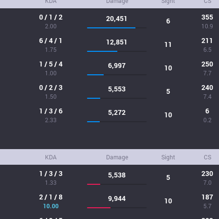
KDA
Damage
Sight
CS
0 / 1 / 2
355
20,451
6
2.00
10.9
6 / 4 / 1
211
12,851
11
1.75
6.5
1 / 5 / 4
250
6,997
10
1.00
7.7
0 / 2 / 3
240
5,553
5
1.50
7.4
1 / 3 / 6
6
5,272
10
2.33
0.2
KDA
Damage
Sight
CS
1 / 3 / 3
230
5,538
5
1.33
7.0
2 / 1 / 8
187
9,944
10
10.00
5.7