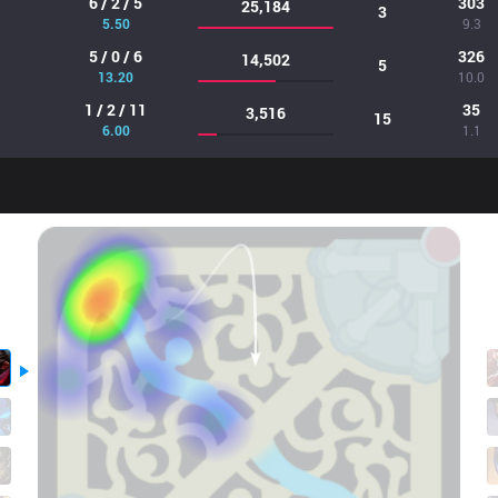
6 / 2 / 5
303
25,184
3
5.50
9.3
5 / 0 / 6
326
14,502
5
13.20
10.0
1 / 2 / 11
35
3,516
15
6.00
1.1