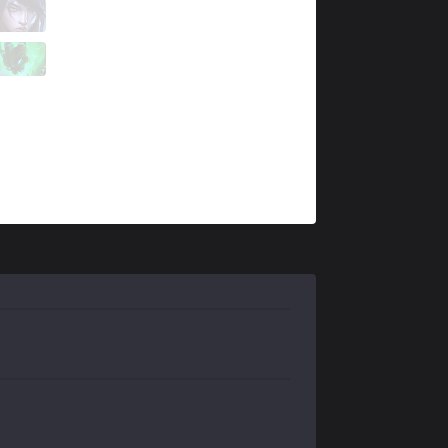
FNC
Upset
5 / 0 / 6
FNC
Hylissang
1 / 2 / 11