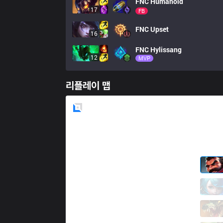
FNC
Humanoid
17
FB
FNC
Upset
16
FNC
Hylissang
12
MVP
리플레이 맵
Blue
Side
MKOI
Armut
0 / 1 / 2
MKOI
Elyoya
6 / 4 / 1
MKOI
Reeker
1 / 5 / 4