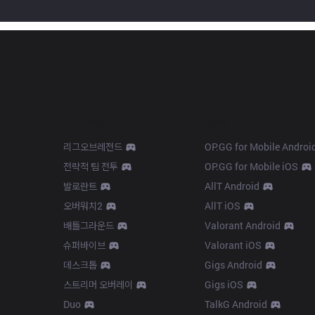
Products
Apps
리그오브레전드
OP.GG for Mobile Androi
전략적 팀 전투
OP.GG for Mobile iOS
발로란트
AllT Android
오버워치2
AllT iOS
배틀그라운드
Valorant Android
슈퍼바이브
Valorant iOS
데스크톱
Gigs Android
스트리머 오버레이
Gigs iOS
Duo
TalkG Android