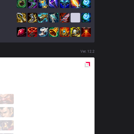
Ver.
12.2
Red
Side
FNC
Wunder
1 / 3 / 3
FNC
Razork
2 / 1 / 8
FNC
Humanoid
6 / 2 / 5