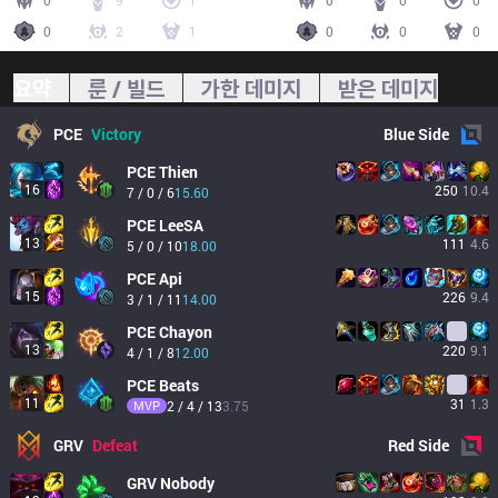
0
9
1
0
0
0
0
2
1
0
0
0
요약
룬 / 빌드
가한 데미지
받은 데미지
PCE
Victory
Blue
Side
PCE
Thien
16
250
10.4
7 / 0 / 6
15.60
PCE
LeeSA
13
111
4.6
5 / 0 / 10
18.00
PCE
Api
15
226
9.4
3 / 1 / 11
14.00
PCE
Chayon
13
220
9.1
4 / 1 / 8
12.00
PCE
Beats
11
31
1.3
MVP
2 / 4 / 13
3.75
GRV
Defeat
Red
Side
GRV
Nobody