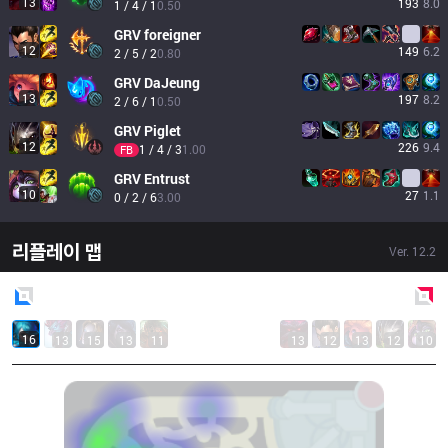
13
193
8.0
1 / 4 / 1
0.50
GRV
foreigner
12
149
6.2
2 / 5 / 2
0.80
GRV
DaJeung
13
197
8.2
2 / 6 / 1
0.50
GRV
Piglet
12
226
9.4
1 / 4 / 3
1.00
FB
GRV
Entrust
10
27
1.1
0 / 2 / 6
3.00
리플레이 맵
Ver.
12.2
Blue
Side
Red
Side
16
13
15
13
11
13
12
13
12
10