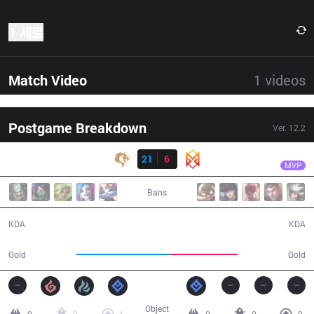
1 세트
Match Video
1
videos
Postgame Breakdown
Ver.
12.2
결과
PCE
Beats
PCE
21
6
GRV
24:08
MVP
Bans
21 / 6 / 48
6 / 21 / 13
KDA
KDA
52,530
37,831
Gold
Gold
Object