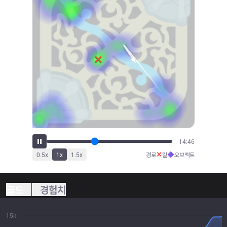
16:23
✕
◆
0.5
x
1
x
1.5
x
경로
킬
오브젝트
골드
경험치
15k