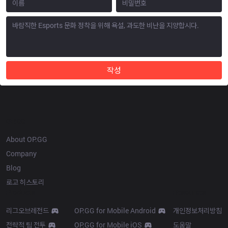
작성
OP.GG
About OP.GG
Company
Blog
로고 히스토리
Products
Resources
리그오브레전드
OP.GG for Mobile Android
개인정보처리방침
전략적 팀 전투
OP.GG for Mobile iOS
도움말