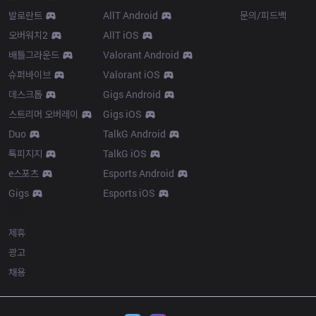
발로란트
AllT Android
문의/피드백
오버워치2
AllT iOS
배틀그라운드
Valorant Android
슈퍼바이브
Valorant iOS
데스크톱
Gigs Android
스트리머 오버레이
Gigs iOS
Duo
TalkG Android
톡피지지
TalkG iOS
e스포츠
Esports Android
Gigs
Esports iOS
More
제휴
광고
채용