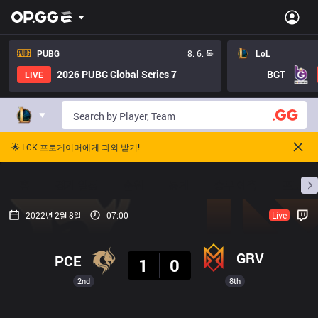
PUBG
8. 6. 목
LoL
2026 PUBG Global Series 7
BGT
LIVE
🌟 LCK 프로게이머에게 과외 받기!
홈
경기 일정
순위
통계
승부 예측
프로빌
2022년 2월 8일
07:00
Live
결과
GRV
PCE
1
0
2nd
8th