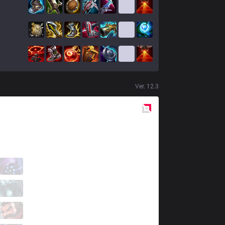
Ver.
12.3
Red
Side
KANG
Lived
2 / 6 / 1
KANG
Only
4 / 4 / 3
KANG
Chungy
1 / 5 / 3