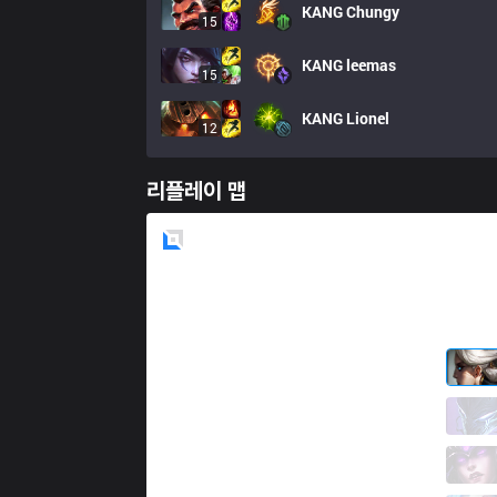
KANG
Chungy
15
KANG
leemas
15
KANG
Lionel
12
리플레이 맵
Blue
Side
DW
zorenous
11 / 2 / 7
DW
Goodo
2 / 4 / 15
DW
Kyose
8 / 1 / 12