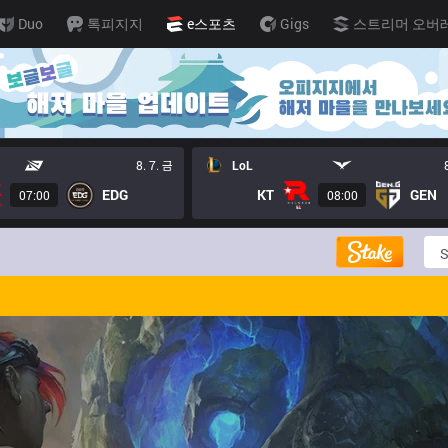
Duo
톡피지지
e스포츠
Gigs
스트리머 오버
8. 7. 금
LoL
EDG
KT
GEN
07:00
08:00