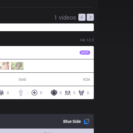
1
videos
Ver.
12.3
DW
zorenous
MVP
53,624
9 / 26 / 11
Gold
KDA
0
2
0
0
0
0
Blue
Side