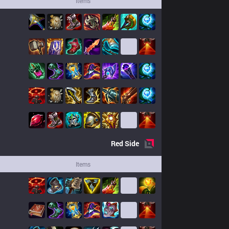
Items
Red
Side
Items