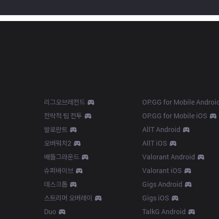
Products
Apps
리그오브레전드
OP.GG for Mobile Androi
전략적 팀 전투
OP.GG for Mobile iOS
발로란트
AllT Android
오버워치2
AllT iOS
배틀그라운드
Valorant Android
슈퍼바이브
Valorant iOS
데스크톱
Gigs Android
스트리머 오버레이
Gigs iOS
Duo
TalkG Android