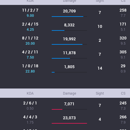
KDA
Damage
Sight
CS
11 / 2 / 7
258
20,709
7
9.00
7.7
2 / 4 / 15
171
8,332
10
4.25
5.1
8 / 1 / 12
320
19,992
2
20.00
9.5
4 / 2 / 11
305
11,878
7
7.50
9.1
1 / 0 / 18
29
1,805
14
22.80
0.9
KDA
Damage
Sight
CS
2 / 6 / 1
245
7,071
7
0.50
7.3
4 / 4 / 3
266
23,073
4
1.75
7.9