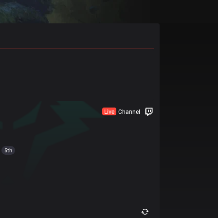
Live
Channel
5th