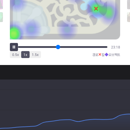
28:18
✕
◆
0.5
x
1
x
1.5
x
경로
킬
오브젝트