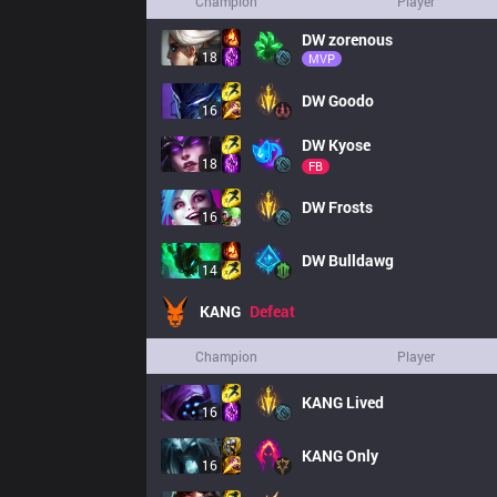
Champion
Player
DW
zorenous
18
MVP
DW
Goodo
16
DW
Kyose
18
FB
DW
Frosts
16
DW
Bulldawg
14
KANG
Defeat
Champion
Player
KANG
Lived
16
KANG
Only
16