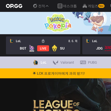
전적
데스크톱
게임즈
New
LoL
8. 6. 목
LoL
BGT
SU
JDG
LIVE
LoL
Valorant
PUBG
🌟 LCK 프로게이머에게 과외 받기!