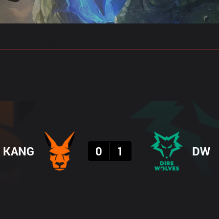
 예측
프로빌드
결과
KANG
0
1
DW