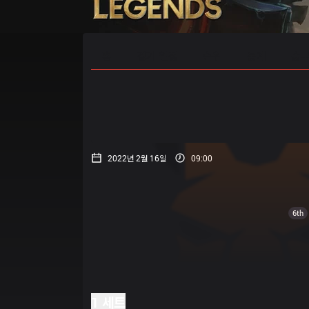
홈
경기 일정
순위
통계
승부
2022년 2월 16일
09:00
6th
1 세트