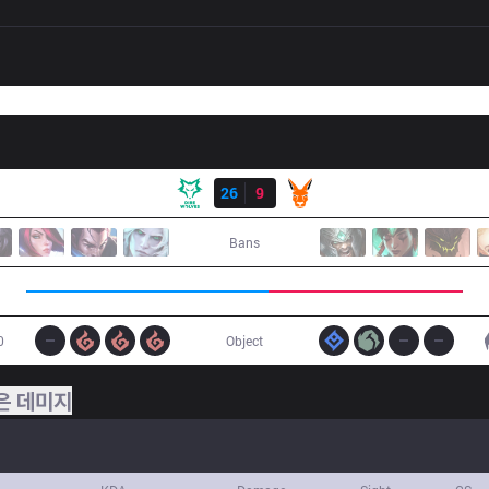
결과
DW
26
9
KANG
Bans
0
Object
은 데미지