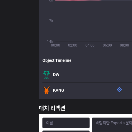
0k
7k
14k
00:00
02:00
04:00
06:00
08:00
Object Timeline
DW
KANG
매치 리액션