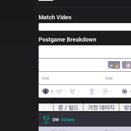
Match Video
Postgame Breakdown
33:38
26 / 9 / 63
66,646
KDA
Gold
0
2
1
9
1
요약
룬 / 빌드
가한 데미지
받
DW
Victory