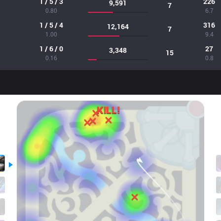
1 / 5 / 3
226
9,591
7
0.80
6.7
1 / 5 / 4
316
12,164
7
1.00
9.4
1 / 6 / 0
27
3,348
15
0.16
0.8