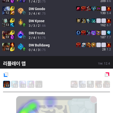
14
209
8.6
1 / 4 / 2
0.75
DW
Goodo
12
130
5.4
3 / 4 / 4
1.75
DW
Kyose
13
162
6.7
3 / 3 / 2
1.66
DW
Frosts
13
187
7.7
2 / 4 / 1
0.75
DW
Bulldawg
10
28
1.2
0 / 4 / 3
0.75
리플레이 맵
Ver.
12.4
Blue
Side
Red
Side
13
13
15
15
11
14
12
13
13
10