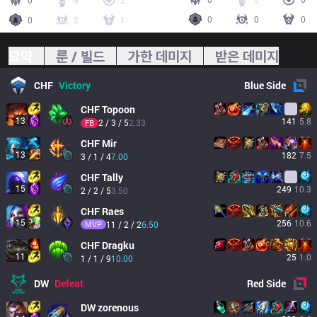
0
9
2
0
0
0
0
2
1
요약
룬 / 빌드
가한 데미지
받은 데미지
CHF
Victory
Blue
Side
CHF
Topoon
13
141
5.8
2 / 3 / 5
2.33
FB
CHF
Mir
13
182
7.5
3 / 1 / 4
7.00
CHF
Tally
15
249
10.3
2 / 2 / 5
3.50
CHF
Raes
15
256
10.6
MVP
11 / 2 / 2
6.50
CHF
Dragku
11
25
1.0
1 / 1 / 9
10.00
DW
Defeat
Red
Side
DW
zorenous