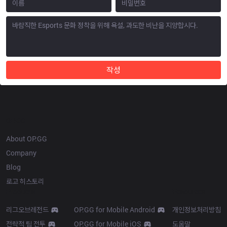
작성
OP.GG
About OP.GG
Company
Blog
로고 히스토리
Products
Resources
리그오브레전드
OP.GG for Mobile Android
개인정보처리방침
전략적 팀 전투
OP.GG for Mobile iOS
도움말