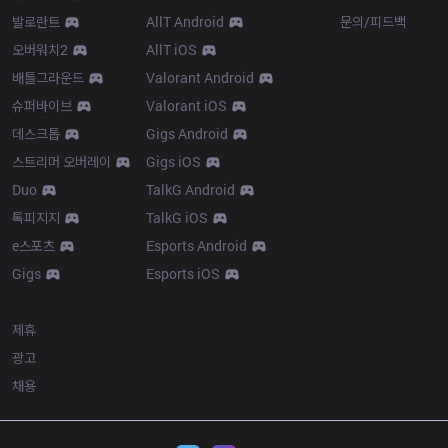
발로란트
AllT Android
문의/피드백
오버워치2
AllT iOS
배틀그라운드
Valorant Android
슈퍼바이브
Valorant iOS
데스크톱
Gigs Android
스트리머 오버레이
Gigs iOS
Duo
TalkG Android
톡피지지
TalkG iOS
e스포츠
Esports Android
Gigs
Esports iOS
More
제휴
광고
채용