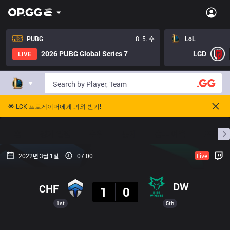
PUBG
8. 5. 수
LoL
2026 PUBG Global Series 7
LGD
LIVE
🌟 LCK 프로게이머에게 과외 받기!
홈
경기 일정
순위
통계
승부 예측
프로빌
2022년 3월 1일
07:00
Live
결과
DW
CHF
1
0
1st
5th