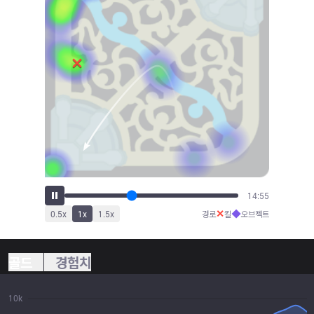
16:35
✕
◆
0.5
x
1
x
1.5
x
경로
킬
오브젝트
골드
경험치
10k