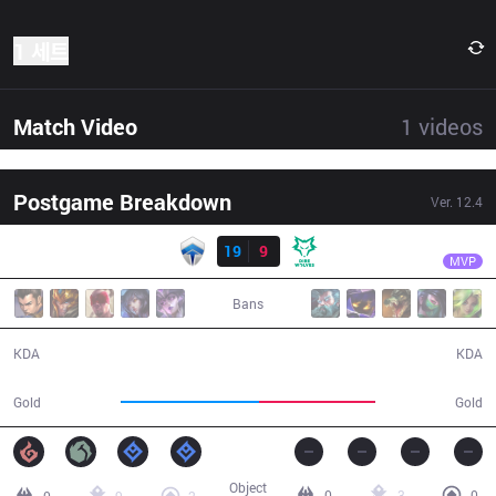
1 세트
Match Video
1
videos
Postgame Breakdown
Ver.
12.4
결과
CHF
Raes
CHF
19
9
DW
24:11
MVP
Bans
19 / 9 / 25
9 / 19 / 12
KDA
KDA
51,290
43,199
Gold
Gold
Object
0
3
0