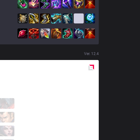
Ver.
12.4
Red
Side
PCE
Thien
4 / 3 / 3
PCE
LeeSA
3 / 2 / 9
PCE
Api
9 / 0 / 7