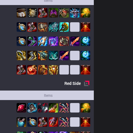
Items
Red
Side
Items