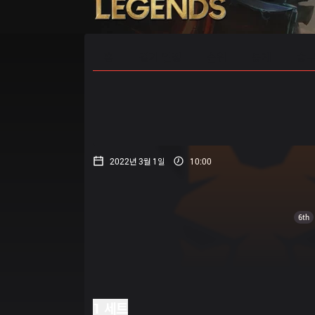
홈
경기 일정
순위
통계
승부
2022년 3월 1일
10:00
6th
1 세트