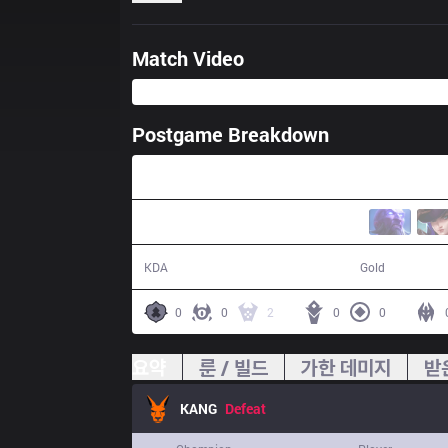
Match Video
Postgame Breakdown
31:47
9 / 22 / 18
53,010
KDA
Gold
0
0
2
0
0
요약
룬 / 빌드
가한 데미지
받
KANG
Defeat