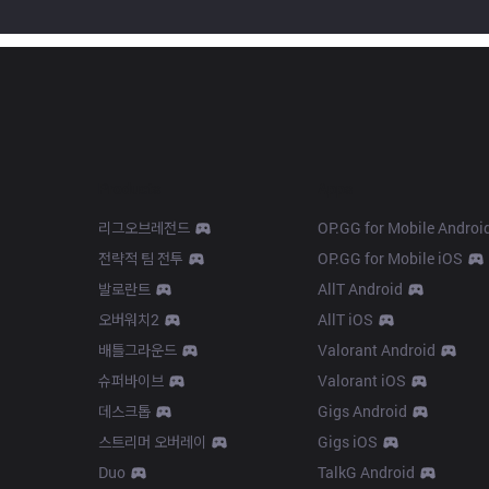
Products
Apps
리그오브레전드
OP.GG for Mobile Androi
전략적 팀 전투
OP.GG for Mobile iOS
발로란트
AllT Android
오버워치2
AllT iOS
배틀그라운드
Valorant Android
슈퍼바이브
Valorant iOS
데스크톱
Gigs Android
스트리머 오버레이
Gigs iOS
Duo
TalkG Android