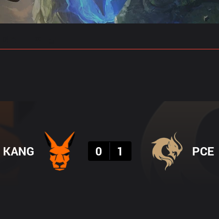
 예측
프로빌드
결과
KANG
0
1
PCE