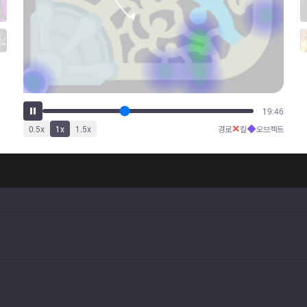
25:02
✕
◆
0.5
x
1
x
1.5
x
경로
킬
오브젝트