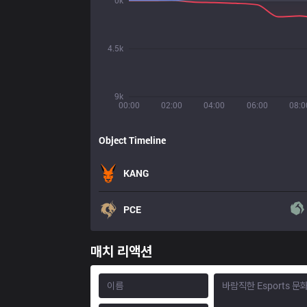
0k
4.5k
9k
00:00
02:00
04:00
06:00
08:0
Object Timeline
KANG
PCE
매치 리액션