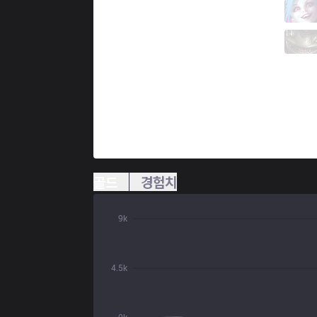
KANG
leemas
2 / 6 / 4
KANG
Lionel
0 / 5 / 3
골드
경험치
9k
4.5k