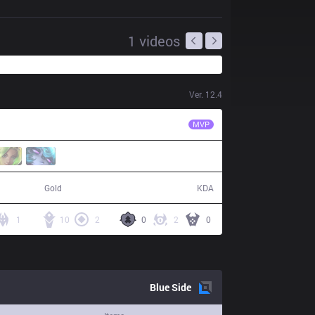
1
videos
Ver.
12.4
PCE
Api
MVP
60,773
22 / 9 / 35
Gold
KDA
1
10
2
0
2
0
Blue
Side