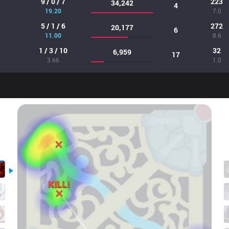
9 / 0 / 7
223
34,242
4
19.20
7.0
5 / 1 / 6
272
20,177
6
11.00
8.6
1 / 3 / 10
32
6,959
17
3.66
1.0