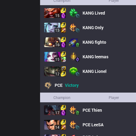
Champion
Player
KANG
Lived
15
KANG
Only
15
KANG
fighto
16
KANG
leemas
15
KANG
Lionel
12
PCE
Victory
Champion
Player
PCE
Thien
17
PCE
LeeSA
14