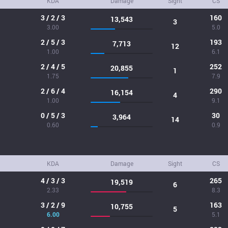
KDA
Damage
Sight
CS
3 / 2 / 3
160
13,543
3
3.00
5.0
2 / 5 / 3
193
7,713
12
1.00
6.1
2 / 4 / 5
252
20,855
1
1.75
7.9
2 / 6 / 4
290
16,154
4
1.00
9.1
0 / 5 / 3
30
3,964
14
0.60
0.9
KDA
Damage
Sight
CS
4 / 3 / 3
265
19,519
6
2.33
8.3
3 / 2 / 9
163
10,755
5
6.00
5.1