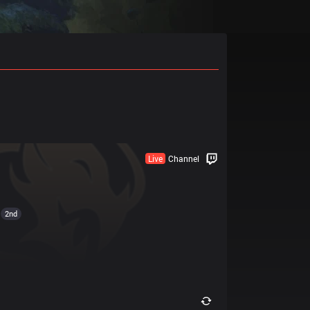
Live
Channel
2nd