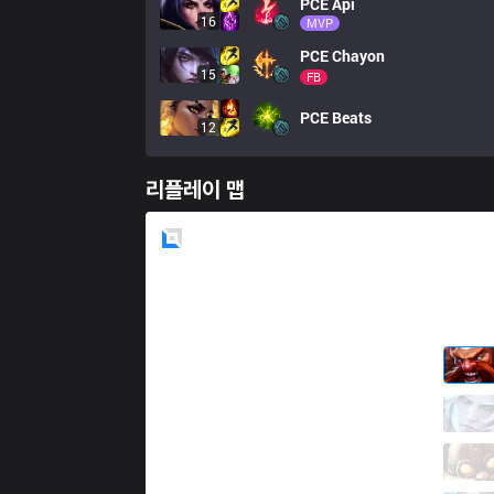
PCE
Api
16
MVP
PCE
Chayon
15
FB
PCE
Beats
12
리플레이 맵
Blue
Side
KANG
Lived
3 / 2 / 3
KANG
Only
2 / 5 / 3
KANG
fighto
2 / 4 / 5