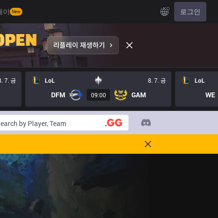
KO
레이
로그인
New
8. 7. 금
LoL
8. 7. 금
LoL
DFM
GAM
WE
09:00