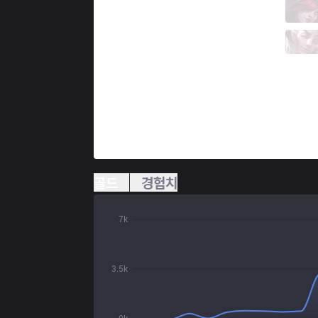
PGG
Praedyth
9 / 4 / 7
PGG
Rogue
2 / 4 / 20
골드
경험치
7k
3.5k