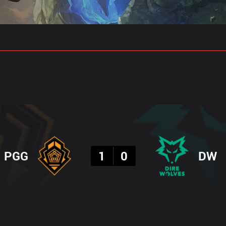
 예측
프로빌드
결과
PGG
1
0
DW