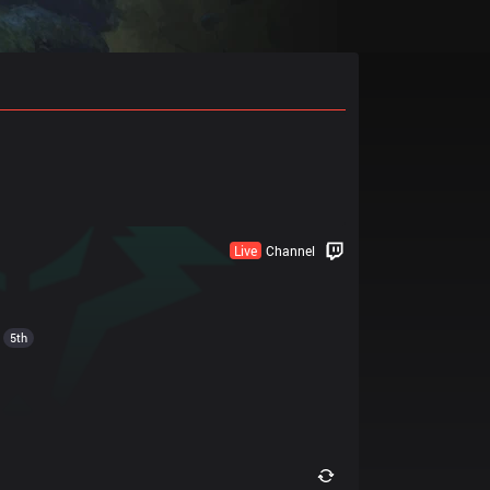
Live
Channel
5th