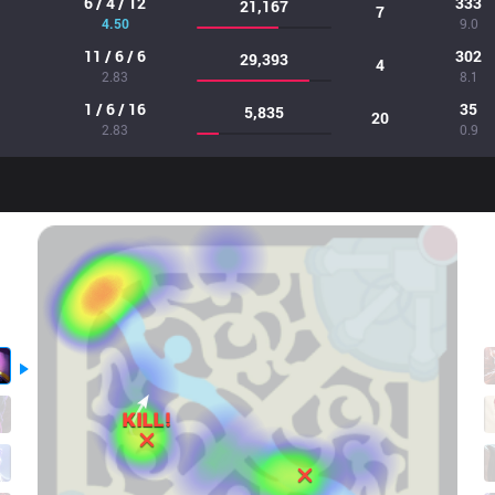
6 / 4 / 12
333
21,167
7
4.50
9.0
11 / 6 / 6
302
29,393
4
2.83
8.1
1 / 6 / 16
35
5,835
20
2.83
0.9