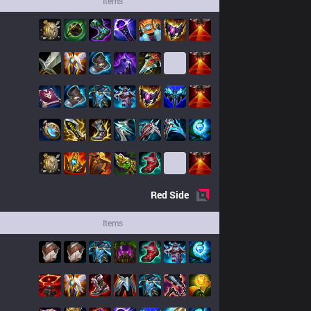
Items
Red
Side
Items