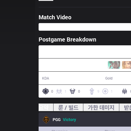
Match Video
Postgame Breakdown
37:08
26 / 21 / 60
72,527
KDA
Gold
0
1
0
9
1
요약
룬 / 빌드
가한 데미지
받
PGG
Victory