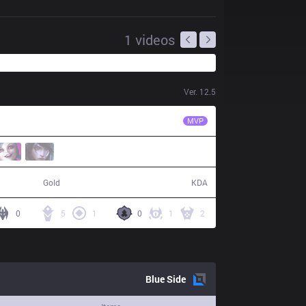
1
videos
Ver.
12.5
PGG
Praedyth
MVP
67,676
21 / 26 / 60
Gold
KDA
0
5
1
0
1
2
Blue
Side