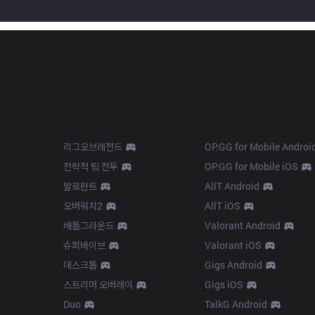
Products
Apps
리그오브레전드
OP.GG for Mobile Androi
전략적 팀 전투
OP.GG for Mobile iOS
발로란트
AllT Android
오버워치2
AllT iOS
배틀그라운드
Valorant Android
슈퍼바이브
Valorant iOS
데스크톱
Gigs Android
스트리머 오버레이
Gigs iOS
Duo
TalkG Android