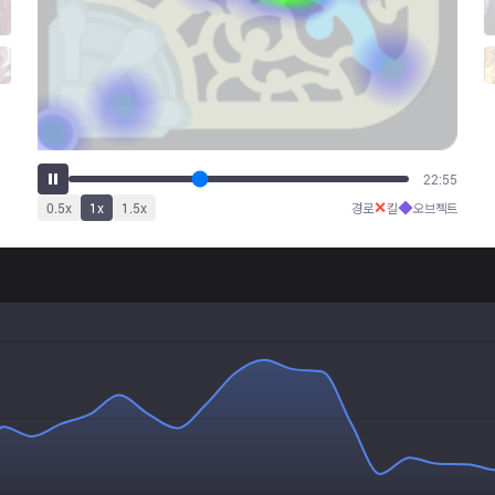
28:59
✕
◆
0.5
x
1
x
1.5
x
경로
킬
오브젝트