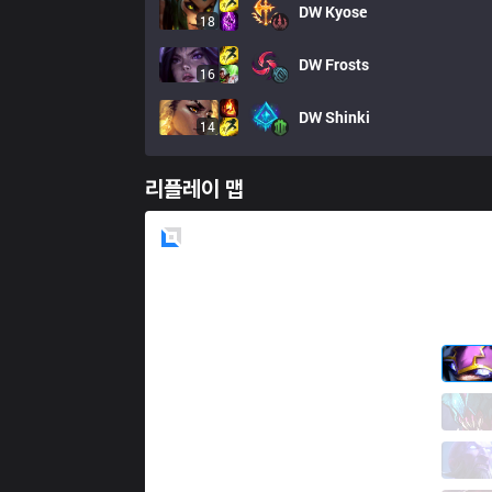
DW
Kyose
18
DW
Frosts
16
DW
Shinki
14
리플레이 맵
Blue
Side
PGG
DONGGY
3 / 4 / 11
PGG
BalKhan
6 / 6 / 9
PGG
YURI
6 / 3 / 13