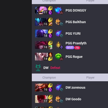
Champion
Player
PGG
DONGGY
17
PGG
BalKhan
16
PGG
YURI
18
PGG
Praedyth
18
MVP
FB
PGG
Rogue
14
DW
Defeat
Champion
Player
DW
zorenous
16
DW
Goodo
17