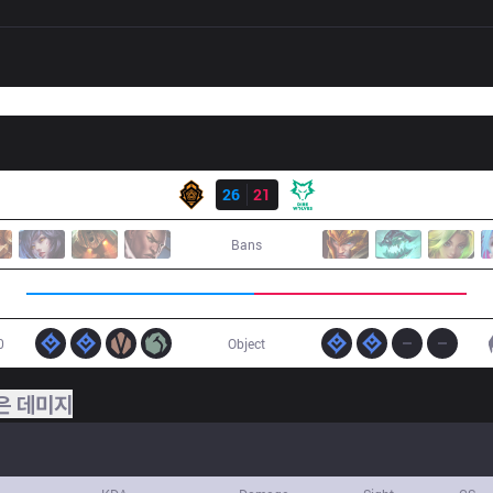
결과
PGG
26
21
DW
Bans
0
Object
은 데미지