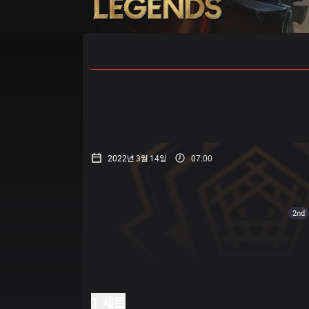
홈
경기 일정
순위
통계
승부
2022년 3월 14일
07:00
2nd
1 세트