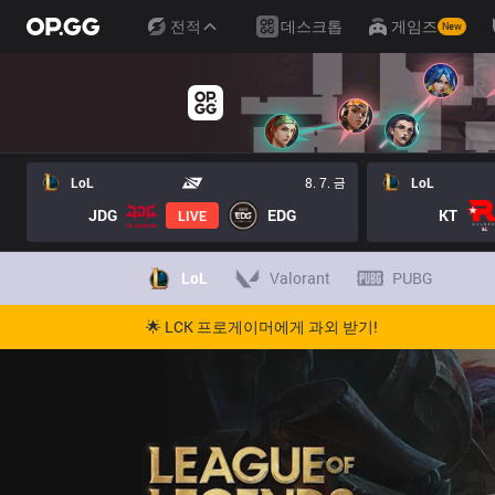
전적
데스크톱
게임즈
New
LoL
8. 7. 금
LoL
JDG
EDG
KT
LIVE
LoL
Valorant
PUBG
🌟 LCK 프로게이머에게 과외 받기!