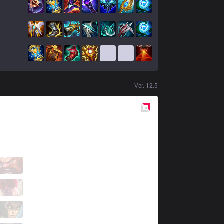
Ver.
12.5
Red
Side
DW
zorenous
0 / 6 / 13
DW
Goodo
3 / 4 / 13
DW
Kyose
6 / 4 / 12