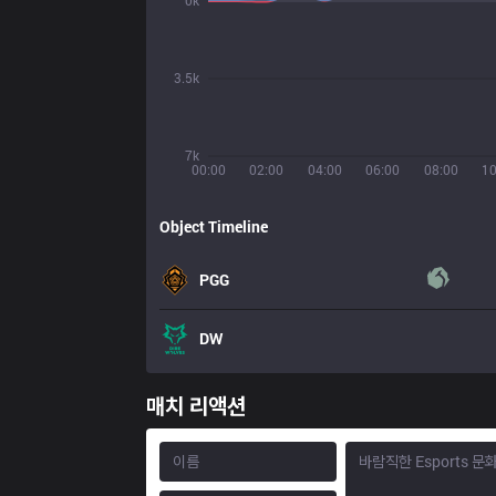
0k
3.5k
7k
00:00
02:00
04:00
06:00
08:00
10
Object Timeline
PGG
DW
매치 리액션