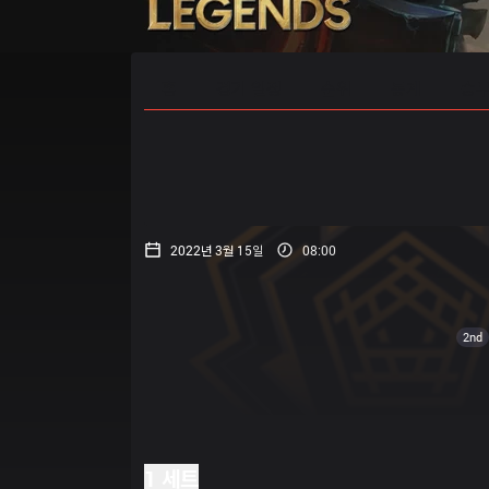
홈
경기 일정
순위
통계
승부
2022년 3월 15일
08:00
2nd
1 세트