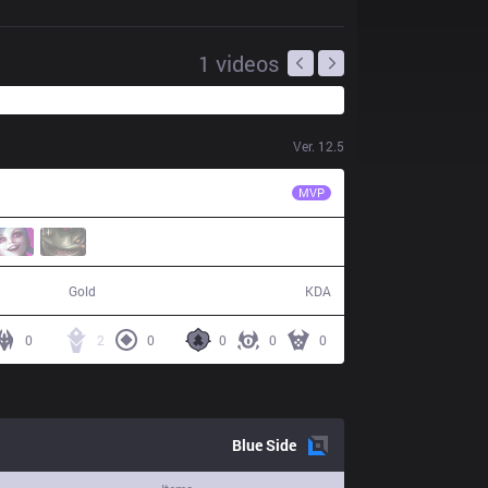
1
videos
Ver.
12.5
PGG
Rogue
MVP
40,955
3 / 16 / 11
Gold
KDA
0
2
0
0
0
0
Blue
Side