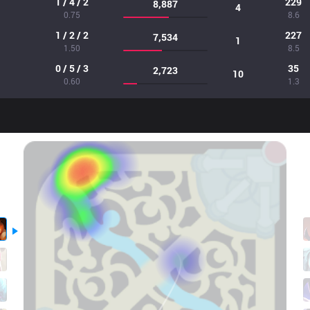
1 / 4 / 2
229
8,887
4
0.75
8.6
1 / 2 / 2
227
7,534
1
1.50
8.5
0 / 5 / 3
35
2,723
10
0.60
1.3