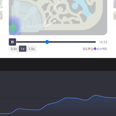
20:58
✕
◆
0.5
x
1
x
1.5
x
경로
킬
오브젝트