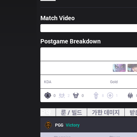
Match Video
Postgame Breakdown
26:37
16 / 3 / 36
49,946
KDA
Gold
0
2
0
8
1
요약
룬 / 빌드
가한 데미지
받
PGG
Victory