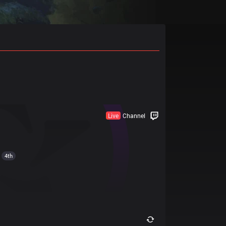
Live
Channel
4th