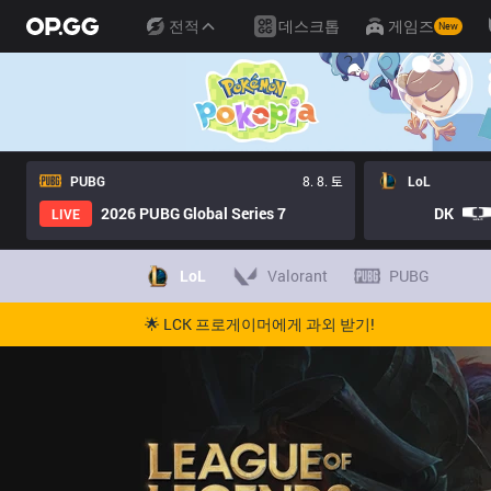
전적
데스크톱
게임즈
New
PUBG
8. 8. 토
LoL
2026 PUBG Global Series 7
DK
LIVE
LoL
Valorant
PUBG
🌟 LCK 프로게이머에게 과외 받기!