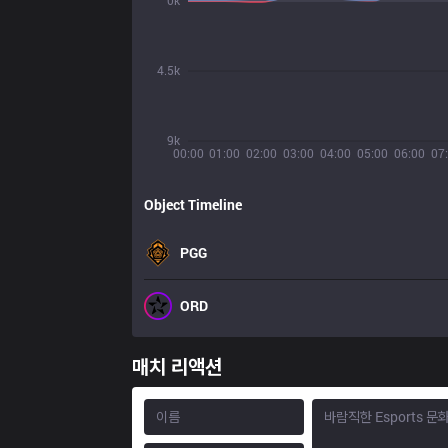
0k
4.5k
9k
00:00
01:00
02:00
03:00
04:00
05:00
06:00
07
Object Timeline
PGG
ORD
매치 리액션