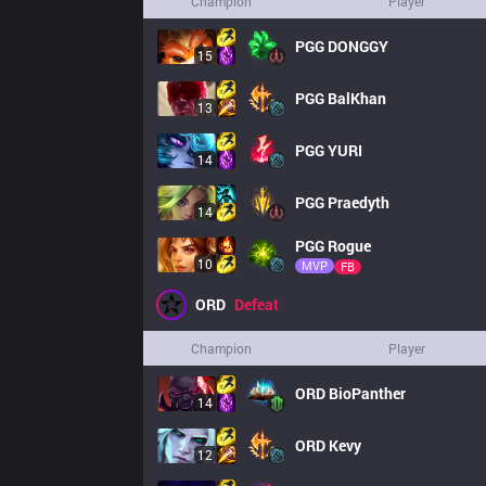
Champion
Player
PGG
DONGGY
15
PGG
BalKhan
13
PGG
YURI
14
PGG
Praedyth
14
PGG
Rogue
10
MVP
FB
ORD
Defeat
Champion
Player
ORD
BioPanther
14
ORD
Kevy
12