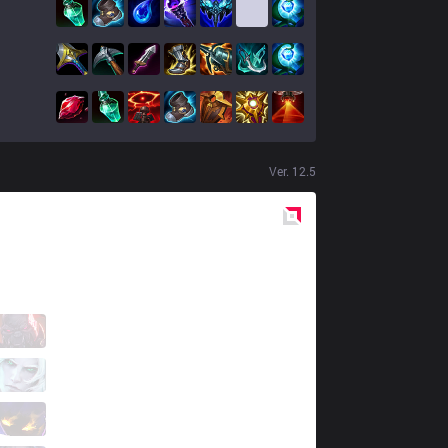
Ver.
12.5
Red
Side
ORD
BioPanther
0 / 1 / 2
ORD
Kevy
1 / 4 / 2
ORD
Kisee
1 / 4 / 2