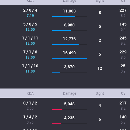
KDA
Damage
Sight
CS
2 / 0 / 4
227
11,003
8
7.19
8.5
5 / 0 / 5
145
8,980
5
12.00
5.4
1 / 1 / 11
245
12,776
2
12.00
9.2
7 / 1 / 6
229
16,499
5
13.00
8.6
1 / 1 / 10
25
3,870
12
11.00
0.9
KDA
Damage
Sight
CS
0 / 1 / 2
217
5,048
4
2.00
8.2
1 / 4 / 2
140
4,235
6
0.75
5.3