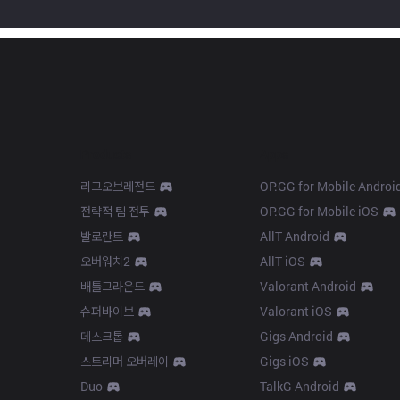
Products
Apps
리그오브레전드
OP.GG for Mobile Androi
전략적 팀 전투
OP.GG for Mobile iOS
발로란트
AllT Android
오버워치2
AllT iOS
배틀그라운드
Valorant Android
슈퍼바이브
Valorant iOS
데스크톱
Gigs Android
스트리머 오버레이
Gigs iOS
Duo
TalkG Android