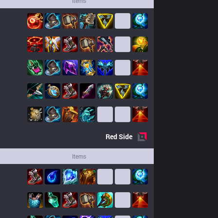
Items
Red
Side
Items