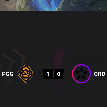
 예측
프로빌드
결과
PGG
1
0
ORD