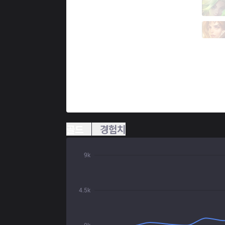
PGG
Praedyth
7 / 1 / 6
PGG
Rogue
1 / 1 / 10
골드
경험치
9k
4.5k