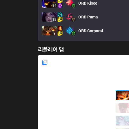
ORD
Kisee
14
ORD
Puma
12
ORD
Corporal
9
리플레이 맵
Blue
Side
PGG
DONGGY
2 / 0 / 4
PGG
BalKhan
5 / 0 / 5
PGG
YURI
1 / 1 / 11