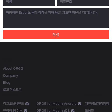
작성
OP.GG
About OP.GG
Company
Blog
로고 히스토리
Products
Resources
리그오브레전드
OP.GG for Mobile Android
개인정보처리방침
전략적 팀 전투
OP.GG for Mobile iOS
도움말