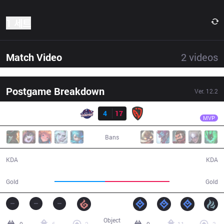
1 세트
Match Video
2
videos
Postgame Breakdown
Ver.
12.2
결과
NSR
Bolulu
GAL
4
17
NSR
33:28
MVP
Bans
4 / 17 / 11
17 / 4 / 36
KDA
KDA
53,361
67,842
Gold
Gold
Object