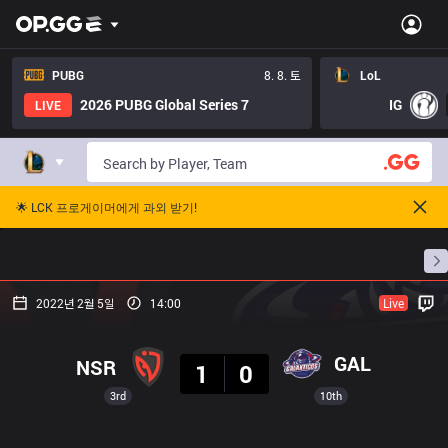
PUBG
8. 8. 토
LoL
2026 PUBG Global Series 7
IG
LIVE
🌟 LCK 프로게이머에게 과외 받기!
홈
경기 일정
순위
통계
승부 예측
프로빌
2022년 2월 5일
14:00
Live
결과
GAL
NSR
1
0
3rd
10th