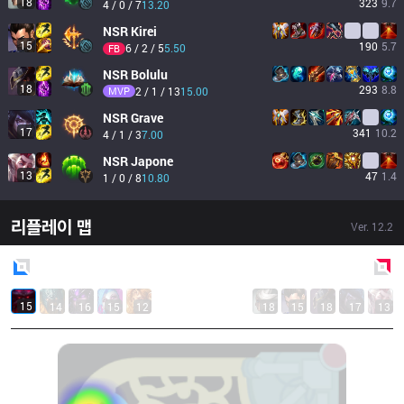
18
323
9.7
4 / 0 / 7
13.20
NSR
Kirei
15
190
5.7
6 / 2 / 5
5.50
FB
NSR
Bolulu
18
293
8.8
MVP
2 / 1 / 13
15.00
NSR
Grave
17
341
10.2
4 / 1 / 3
7.00
NSR
Japone
13
47
1.4
1 / 0 / 8
10.80
리플레이 맵
Ver.
12.2
Blue
Side
Red
Side
15
14
16
15
12
18
15
18
17
13