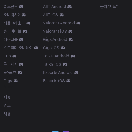
발로란트
AllT Android
문의/피드백
오버워치2
AllT iOS
배틀그라운드
Valorant Android
슈퍼바이브
Valorant iOS
데스크톱
Gigs Android
스트리머 오버레이
Gigs iOS
Duo
TalkG Android
톡피지지
TalkG iOS
e스포츠
Esports Android
Gigs
Esports iOS
More
제휴
광고
채용