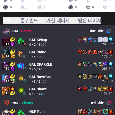
0
6
2
0
11
3
0
2
1
0
0
1
요약
룬 / 빌드
가한 데미지
받은 데미지
GAL
Defeat
Blue
Side
GAL
Kebap
15
209
6.2
0 / 2 / 1
0.50
GAL
Chl0e
14
172
5.1
1 / 5 / 3
0.80
GAL
SPARKLE
16
258
7.7
2 / 6 / 1
0.50
GAL
Ruvelius
15
279
8.3
1 / 3 / 2
1.00
GAL
Shawi
12
37
1.1
0 / 1 / 4
4.00
NSR
Victory
Red
Side
NSR
Ruin