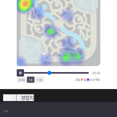
22:19
✕
◆
0.5
x
1
x
1.5
x
경로
킬
오브젝트
골드
경험치
15k