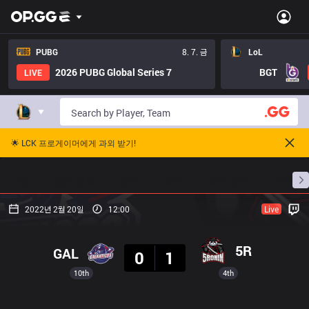
PUBG
8. 7. 금
LoL
2026 PUBG Global Series 7
BGT
LIVE
🌟 LCK 프로게이머에게 과외 받기!
홈
경기 일정
순위
통계
승부 예측
프로빌
2022년 2월 20일
12:00
Live
결과
5R
GAL
0
1
10th
4th