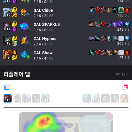
14
174
6.9
2 / 5 / 0
0.40
GAL
Chl0e
12
138
5.5
2 / 6 / 2
0.66
GAL
SPARKLE
14
248
9.9
0 / 6 / 0
0.00
GAL
Hypnos
12
205
8.2
2 / 4 / 3
1.25
GAL
Shawi
9
27
1.1
1 / 6 / 4
0.83
리플레이 맵
Ver.
12.3
Blue
Side
Red
Side
15
15
16
13
11
14
12
14
12
9