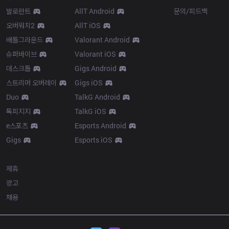
발로란트
AllT Android
문의/피드백
오버워치2
AllT iOS
배틀그라운드
Valorant Android
슈퍼바이브
Valorant iOS
데스크톱
Gigs Android
스트리머 오버레이
Gigs iOS
Duo
TalkG Android
톡피지지
TalkG iOS
e스포츠
Esports Android
Gigs
Esports iOS
More
제휴
광고
채용