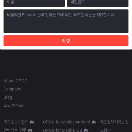
작성
OP.GG
About OP.GG
Company
Blog
로고 히스토리
Products
Resources
리그오브레전드
OP.GG for Mobile Android
개인정보처리방침
전략적 팀 전투
OP.GG for Mobile iOS
도움말