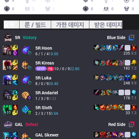
0
10
1
0
1
0
0
2
1
0
0
0
요약
룬 / 빌드
가한 데미지
받은 데미지
5R
Victory
Blue
Side
5R
Hoon
15
235
9.3
6 / 1 / 4
10.00
5R
Kireas
15
182
7.2
MVP
10 / 0 / 9
22.80
FB
5R
Luka
16
248
9.9
8 / 0 / 9
20.40
5R
Andariel
13
178
7.1
1 / 3 / 9
3.33
5R
Sloth
11
33
1.3
2 / 3 / 15
5.66
GAL
Defeat
Red
Side
GAL
Skewer