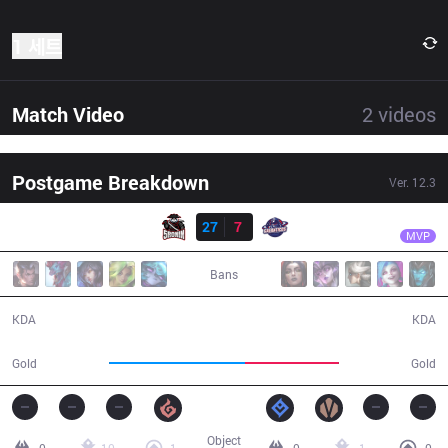
1 세트
Match Video
2
videos
Postgame Breakdown
Ver.
12.3
결과
5R
Kireas
5R
27
7
GAL
25:09
MVP
Bans
27 / 7 / 46
7 / 27 / 9
KDA
KDA
56,666
38,965
Gold
Gold
Object