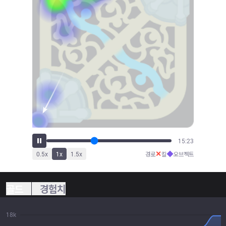
16:39
✕
◆
0.5
x
1
x
1.5
x
경로
킬
오브젝트
골드
경험치
18k