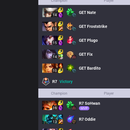
Champion
Player
GET
Nate
14
GET
Froststrike
13
GET
Plugo
15
GET
Fix
14
GET
Bardito
10
R7
Victory
Champion
Player
R7
SoHwan
16
MVP
R7
Oddie
13