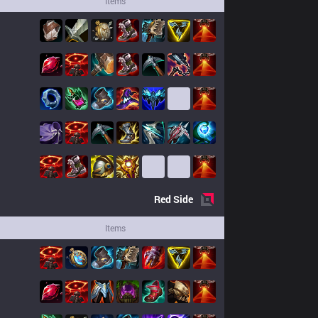
Items
Red
Side
Items