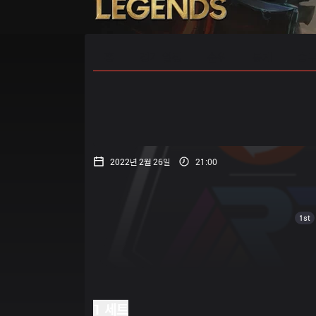
홈
경기 일정
순위
통계
승부
2022년 2월 26일
21:00
1st
1 세트