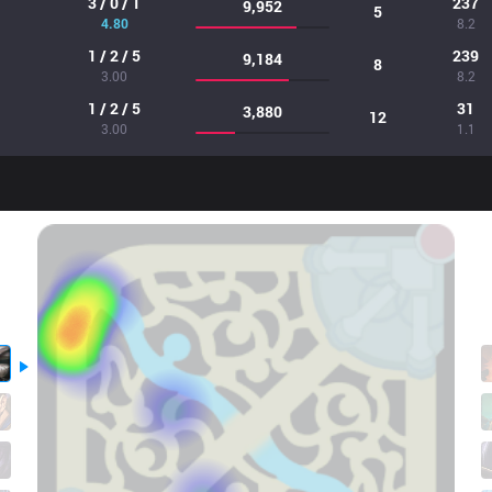
3 / 0 / 1
237
9,952
5
4.80
8.2
1 / 2 / 5
239
9,184
8
3.00
8.2
1 / 2 / 5
31
3,880
12
3.00
1.1