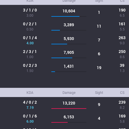
KDA
Damage
Sight
CS
3 / 1 / 0
190
10,604
1
3.00
6.5
0 / 2 / 1
161
3,289
11
0.50
5.5
0 / 1 / 4
263
5,930
7
4.00
9.0
2 / 3 / 1
250
7,905
6
1.00
8.6
0 / 2 / 3
39
1,431
19
1.50
1.3
KDA
Damage
Sight
CS
4 / 0 / 2
239
13,220
9
7.19
8.2
0 / 1 / 6
169
6,153
4
6.00
5.8