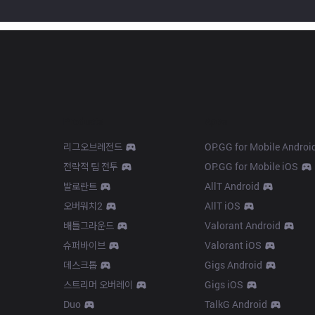
Products
Apps
리그오브레전드
OP.GG for Mobile Androi
전략적 팀 전투
OP.GG for Mobile iOS
발로란트
AllT Android
오버워치2
AllT iOS
배틀그라운드
Valorant Android
슈퍼바이브
Valorant iOS
데스크톱
Gigs Android
스트리머 오버레이
Gigs iOS
Duo
TalkG Android