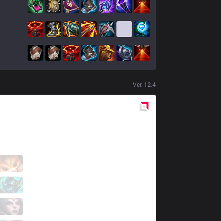
Ver.
12.4
Red
Side
R7
SoHwan
4 / 0 / 2
R7
Oddie
0 / 1 / 6
R7
Cepted
3 / 0 / 1