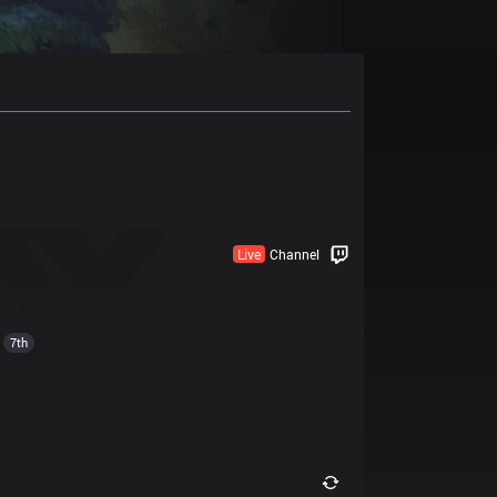
Live
Channel
7th