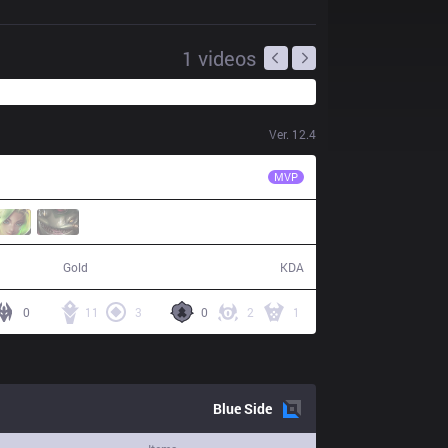
1
videos
Ver.
12.4
R7
SoHwan
MVP
52,113
9 / 5 / 19
Gold
KDA
0
11
3
0
2
1
Blue
Side