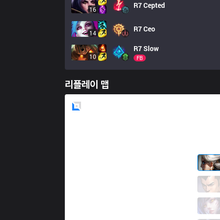
R7
Cepted
16
R7
Ceo
14
R7
Slow
10
FB
리플레이 맵
Blue
Side
GET
Nate
3 / 1 / 0
GET
Froststrike
0 / 2 / 1
GET
Plugo
0 / 1 / 4