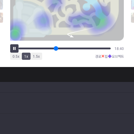
23:30
✕
◆
0.5
x
1
x
1.5
x
경로
킬
오브젝트