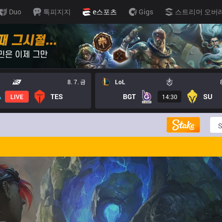
Duo
톡피지지
e스포츠
Gigs
스트리머 오버
8. 7. 금
LoL
TES
BGT
SU
LIVE
14:30