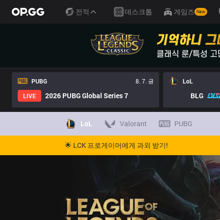
전적
데스크톱
게임즈
New
PUBG
8. 7. 금
LoL
2026 PUBG Global Series 7
BLG
LIVE
LoL
Valorant
PUBG
🌟 LCK 프로게이머에게 과외 받기!