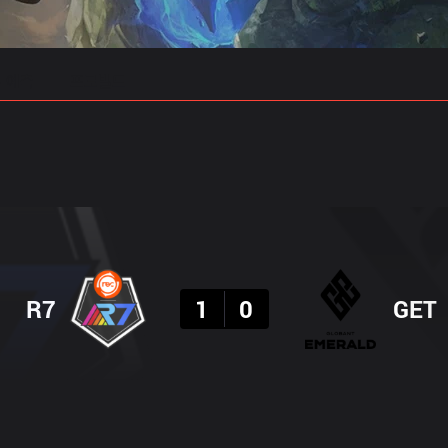
 예측
프로빌드
결과
R7
1
0
GET