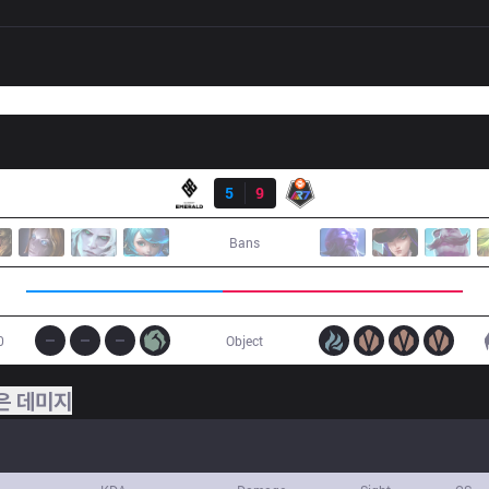
결과
GET
5
9
R7
Bans
0
Object
은 데미지