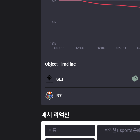
0k
5k
10k
00:00
02:00
04:00
06:00
0
Object Timeline
GET
R7
매치 리액션