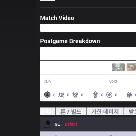
Match Video
Postgame Breakdown
29:04
5 / 9 / 9
42,581
KDA
Gold
0
0
0
0
0
요약
룬 / 빌드
가한 데미지
받
GET
Defeat