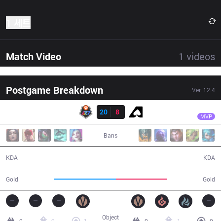
1 세트
Match Video
1
videos
Postgame Breakdown
Ver.
12.4
결과
R7
Ceo
R7
20
8
AZE
29:20
MVP
Bans
20 / 8 / 41
8 / 20 / 17
KDA
KDA
57,588
47,182
Gold
Gold
Object