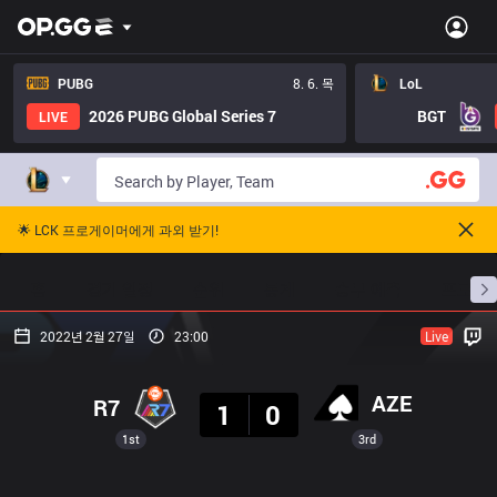
PUBG
8. 6. 목
LoL
2026 PUBG Global Series 7
BGT
LIVE
🌟 LCK 프로게이머에게 과외 받기!
홈
경기 일정
순위
통계
승부 예측
프로빌
2022년 2월 27일
23:00
Live
결과
AZE
R7
1
0
1st
3rd