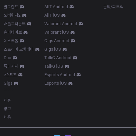
발로란트
AllT Android
문의/피드백
오버워치2
AllT iOS
배틀그라운드
Valorant Android
슈퍼바이브
Valorant iOS
데스크톱
Gigs Android
스트리머 오버레이
Gigs iOS
Duo
TalkG Android
톡피지지
TalkG iOS
e스포츠
Esports Android
Gigs
Esports iOS
More
제휴
광고
채용