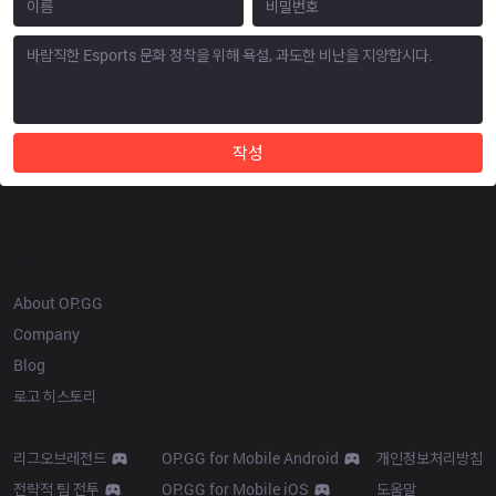
작성
OP.GG
About OP.GG
Company
Blog
로고 히스토리
Products
Resources
리그오브레전드
OP.GG for Mobile Android
개인정보처리방침
전략적 팀 전투
OP.GG for Mobile iOS
도움말