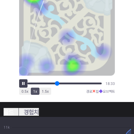
21:03
✕
◆
0.5
x
1
x
1.5
x
경로
킬
오브젝트
골드
경험치
11k