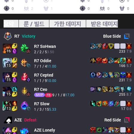
0
9
1
0
1
0
0
2
1
0
0
0
요약
룬 / 빌드
가한 데미지
받은 데미지
R7
Victory
Blue
Side
R7
SoHwan
16
233
7.9
2 / 2 / 5
3.50
R7
Oddie
15
166
5.7
7 / 1 / 4
11.00
R7
Cepted
15
231
7.9
1 / 1 / 9
10.00
R7
Ceo
15
255
8.7
MVP
9 / 1 / 8
17.00
FB
R7
Slow
13
17
0.6
1 / 3 / 15
5.33
AZE
Defeat
Red
Side
AZE
Lonely