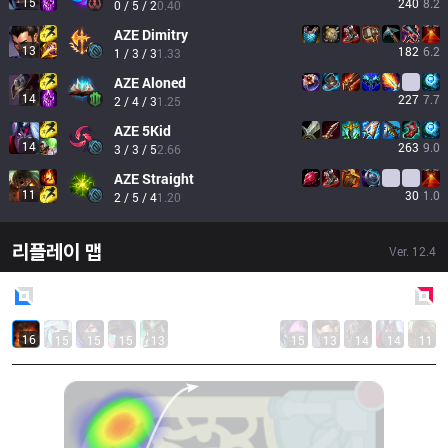
15
240
8.2
0 / 5 / 2
0.40
AZE
Dimitry
13
182
6.2
1 / 3 / 3
1.33
AZE
Aloned
14
227
7.7
2 / 4 / 3
1.25
AZE
5Kid
14
263
9.0
3 / 3 / 5
2.66
AZE
Straight
11
30
1.0
2 / 5 / 4
1.20
리플레이 맵
Ver.
12.4
Blue
Side
Red
Side
16
15
15
15
13
15
13
14
14
11