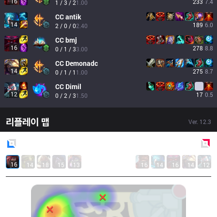
16
233
7.4
1 / 3 / 2
1.00
CC
antik
14
189
6.0
2 / 0 / 0
2.40
CC
bmj
16
278
8.8
0 / 1 / 3
3.00
CC
Demonadc
14
275
8.7
0 / 1 / 1
1.00
CC
Dimil
12
17
0.5
0 / 2 / 3
1.50
리플레이 맵
Ver.
12.3
Blue
Side
Red
Side
16
14
18
15
13
16
14
16
14
12