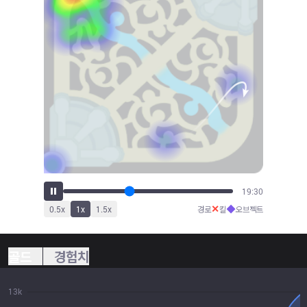
20:59
✕
◆
0.5
x
1
x
1.5
x
경로
킬
오브젝트
골드
경험치
13k