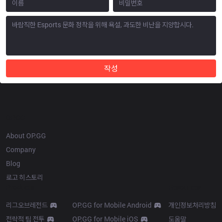
작성
OP.GG
About OP.GG
Company
Blog
로고 히스토리
Products
Resources
리그오브레전드
OP.GG for Mobile Android
개인정보처리방침
전략적 팀 전투
OP.GG for Mobile iOS
도움말