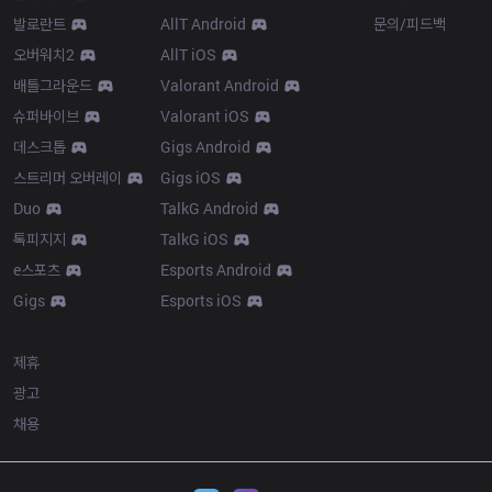
발로란트
AllT Android
문의/피드백
오버워치2
AllT iOS
배틀그라운드
Valorant Android
슈퍼바이브
Valorant iOS
데스크톱
Gigs Android
스트리머 오버레이
Gigs iOS
Duo
TalkG Android
톡피지지
TalkG iOS
e스포츠
Esports Android
Gigs
Esports iOS
More
제휴
광고
채용