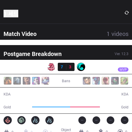
1 세트
Match Video
1
videos
Postgame Breakdown
Ver.
12.3
결과
UOL
Phlaty
UOL
7
3
CC
31:28
MVP
Bans
7 / 3 / 21
3 / 7 / 9
KDA
KDA
58,645
46,165
Gold
Gold
Object
0
0
0