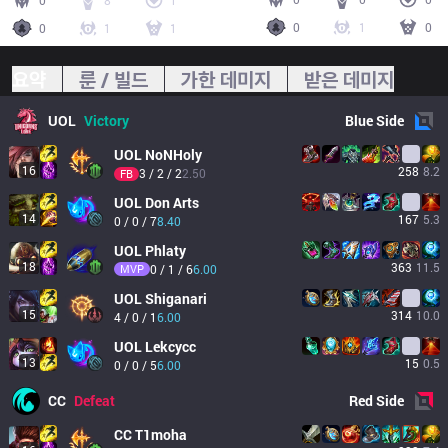
0
8
1
0
1
0
0
1
1
요약
룬 / 빌드
가한 데미지
받은 데미지
UOL
Victory
Blue
Side
UOL
NoNHoly
16
258
8.2
3 / 2 / 2
2.50
FB
UOL
Don Arts
14
167
5.3
0 / 0 / 7
8.40
UOL
Phlaty
18
363
11.5
MVP
0 / 1 / 6
6.00
UOL
Shiganari
15
314
10.0
4 / 0 / 1
6.00
UOL
Lekcycc
13
15
0.5
0 / 0 / 5
6.00
CC
Defeat
Red
Side
CC
T1moha