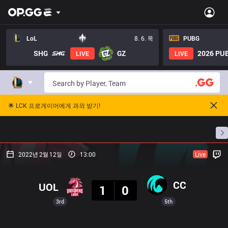
LoL
8. 6. 목
PUBG
SHG
GZ
2026 PUB
LIVE
LIVE
🌟 LCK 프로게이머에게 과외 받기!
홈
경기 일정
순위
통계
승부 예측
프로빌
2022년 2월 12일
13:00
Live
결과
CC
UOL
1
0
3rd
5th