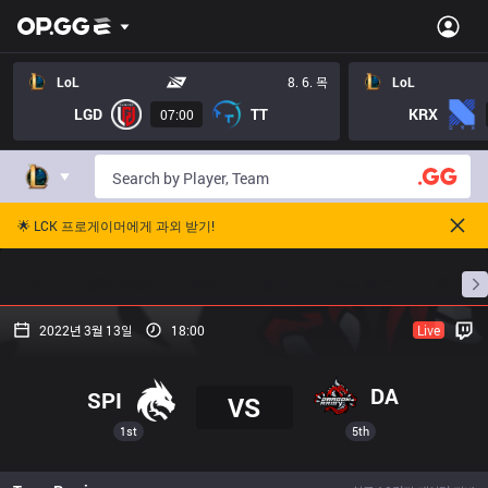
LoL
8. 6. 목
LoL
LGD
TT
KRX
07:00
🌟 LCK 프로게이머에게 과외 받기!
홈
경기 일정
순위
통계
승부 예측
프로빌
2022년 3월 13일
18:00
Live
DA
SPI
VS
1st
5th