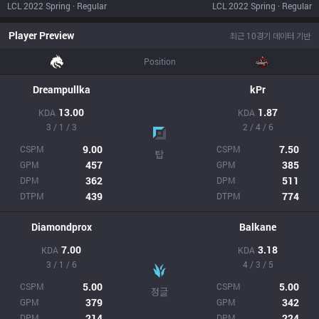
LCL 2022 Spring · Regular
LCL 2022 Spring · Regular
Player Preview
최근 10경기 데이터 기반
Position
Dreampullka
kPr
13.00
1.87
KDA
KDA
3 / 1 / 3
2 / 4 / 6
9.00
7.50
CSPM
CSPM
탑
457
385
GPM
GPM
362
511
DPM
DPM
439
774
DTPM
DTPM
Diamondprox
Balkane
7.00
3.18
KDA
KDA
3 / 1 / 6
4 / 3 / 5
5.00
5.00
CSPM
CSPM
정글
379
342
GPM
GPM
214
224
DPM
DPM