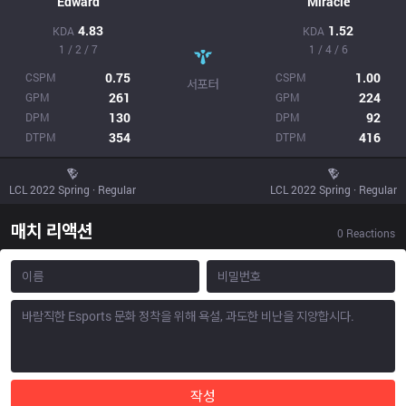
Edward
Miracle
4.83
1.52
KDA
KDA
1 / 2 / 7
1 / 4 / 6
0.75
1.00
CSPM
CSPM
서포터
261
224
GPM
GPM
130
92
DPM
DPM
354
416
DTPM
DTPM
LCL 2022 Spring · Regular
LCL 2022 Spring · Regular
매치 리액션
0
Reactions
작성