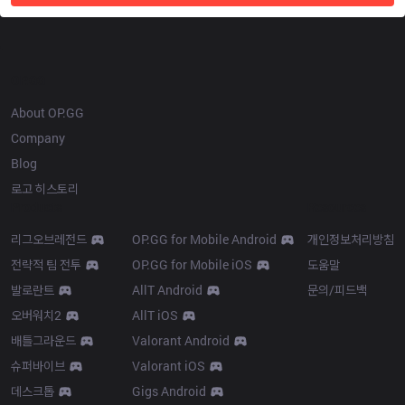
OP.GG
About OP.GG
Company
Blog
로고 히스토리
Products
Resources
리그오브레전드
OP.GG for Mobile Android
개인정보처리방침
전략적 팀 전투
OP.GG for Mobile iOS
도움말
발로란트
AllT Android
문의/피드백
오버워치2
AllT iOS
배틀그라운드
Valorant Android
슈퍼바이브
Valorant iOS
데스크톱
Gigs Android