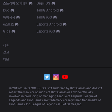
스트리머 오버레이
Gigs iOS
Duo
TalkG Android
톡피지지
TalkG iOS
e스포츠
Esports Android
Gigs
Esports iOS
More
제휴
광고
채용
© 2012-
2026
 OP.GG. OP.GG isn’t endorsed by Riot Games and doesn’t 
reflect the views or opinions of Riot Games or anyone officially 
involved in producing or managing League of Legends. League of 
Legends and Riot Games are trademarks or registered trademarks of 
Riot Games, Inc. League of Legends © Riot Games, Inc.