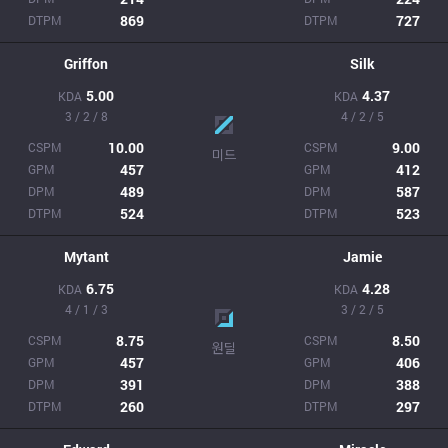
869
727
DTPM
DTPM
Griffon
Silk
5.00
4.37
KDA
KDA
3 / 2 / 8
4 / 2 / 5
10.00
9.00
CSPM
CSPM
미드
457
412
GPM
GPM
489
587
DPM
DPM
524
523
DTPM
DTPM
Mytant
Jamie
6.75
4.28
KDA
KDA
4 / 1 / 3
3 / 2 / 5
8.75
8.50
CSPM
CSPM
원딜
457
406
GPM
GPM
391
388
DPM
DPM
260
297
DTPM
DTPM