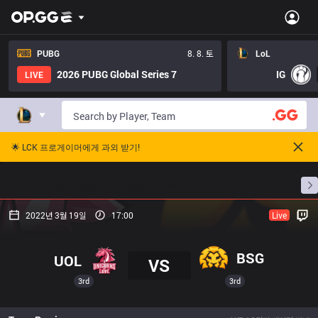
PUBG
8. 8. 토
LoL
2026 PUBG Global Series 7
IG
LIVE
🌟 LCK 프로게이머에게 과외 받기!
홈
경기 일정
순위
통계
승부 예측
프로빌
2022년 3월 19일
17:00
Live
BSG
UOL
VS
3rd
3rd