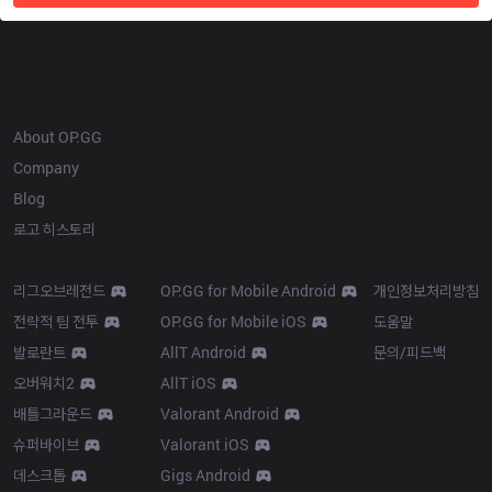
OP.GG
About OP.GG
Company
Blog
로고 히스토리
Products
Resources
리그오브레전드
OP.GG for Mobile Android
개인정보처리방침
전략적 팀 전투
OP.GG for Mobile iOS
도움말
발로란트
AllT Android
문의/피드백
오버워치2
AllT iOS
배틀그라운드
Valorant Android
슈퍼바이브
Valorant iOS
데스크톱
Gigs Android