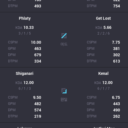
493
754
DTPM
DTPM
Phlaty
Get Lost
10.33
5.66
KDA
KDA
3 / 1 / 5
2 / 2 / 6
10.00
7.75
CSPM
CSPM
미드
463
381
GPM
GPM
679
302
DPM
DPM
334
613
DTPM
DTPM
Shiganari
Kenal
12.00
12.00
KDA
KDA
6 / 1 / 3
6 / 1 / 7
9.50
6.75
CSPM
CSPM
원딜
482
443
GPM
GPM
574
490
DPM
DPM
219
262
DTPM
DTPM