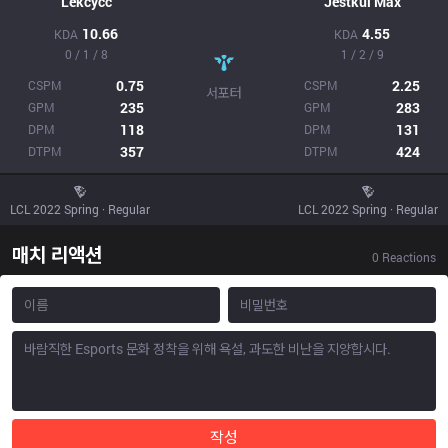
Lekcycc
Jestkui Max
10.66
4.55
KDA
KDA
0 / 1 / 8
1 / 2 / 9
0.75
2.25
CSPM
CSPM
서포터
235
283
GPM
GPM
118
131
DPM
DPM
357
424
DTPM
DTPM
LCL 2022 Spring · Regular
LCL 2022 Spring · Regular
매치 리액션
0
Reactions
작성