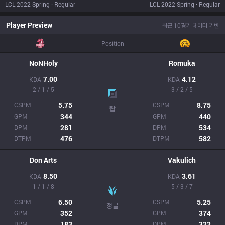
LCL 2022 Spring · Regular
LCL 2022 Spring · Regular
Player Preview
최근 10경기 데이터 기반
Position
NoNHoly
Romuka
7.00
4.12
KDA
KDA
2 / 1 / 5
3 / 2 / 5
5.75
8.75
CSPM
CSPM
탑
344
440
GPM
GPM
281
534
DPM
DPM
476
582
DTPM
DTPM
Don Arts
Vakulich
8.50
3.61
KDA
KDA
1 / 1 / 8
5 / 3 / 7
6.50
5.25
CSPM
CSPM
정글
352
374
GPM
GPM
183
322
DPM
DPM