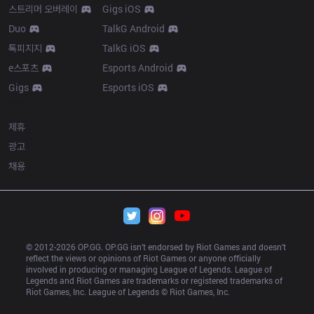
스트리머 오버레이
Gigs iOS
Duo
TalkG Android
톡피지지
TalkG iOS
e스포츠
Esports Android
Gigs
Esports iOS
More
제휴
광고
채용
© 2012-
2026
 OP.GG. OP.GG isn’t endorsed by Riot Games and doesn’t 
reflect the views or opinions of Riot Games or anyone officially 
involved in producing or managing League of Legends. League of 
Legends and Riot Games are trademarks or registered trademarks of 
Riot Games, Inc. League of Legends © Riot Games, Inc.