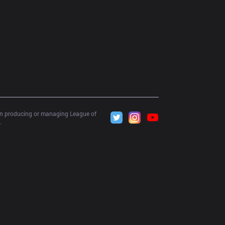
 in producing or managing League of 
.