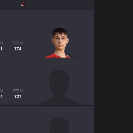
PM
DTPM
11
774
PM
DTPM
24
727