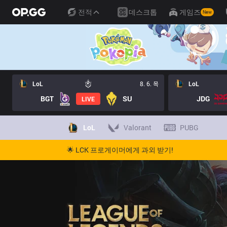
전적
데스크톱
게임즈
New
LoL
8. 6. 목
LoL
BGT
SU
JDG
LIVE
LoL
Valorant
PUBG
🌟 LCK 프로게이머에게 과외 받기!