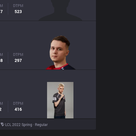
PM
DTPM
87
523
PM
DTPM
88
297
PM
DTPM
2
416
LCL 2022 Spring · Regular