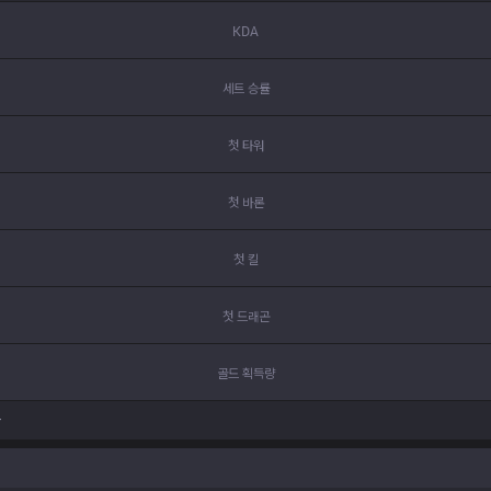
KDA
세트 승률
첫 타워
첫 바론
첫 킬
첫 드래곤
골드 획득량
r