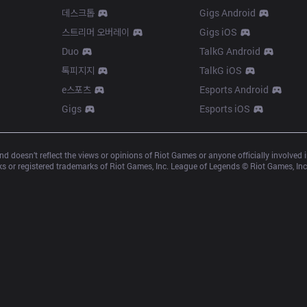
데스크톱
Gigs Android
스트리머 오버레이
Gigs iOS
Duo
TalkG Android
톡피지지
TalkG iOS
e스포츠
Esports Android
Gigs
Esports iOS
d doesn’t reflect the views or opinions of Riot Games or anyone officially involved
 or registered trademarks of Riot Games, Inc. League of Legends © Riot Games, Inc