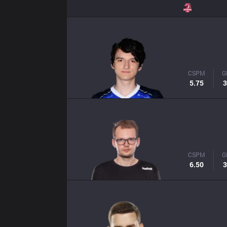
CSPM
G
5.75
3
CSPM
G
6.50
3