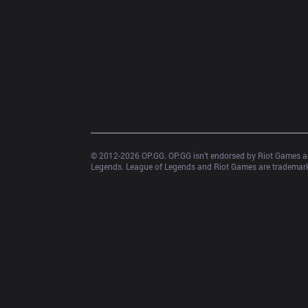
© 2012-
2026
 OP.GG. OP.GG isn’t endorsed by Riot Games an
Legends. League of Legends and Riot Games are trademarks