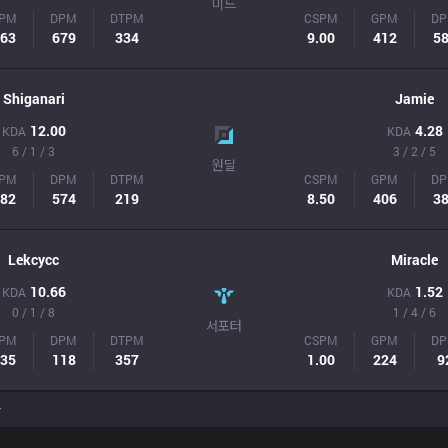
미드
PM
DPM
DTPM
CSPM
GPM
D
63
679
334
9.00
412
5
Shiganari
Jamie
12.00
4.28
KDA
KDA
6 / 1 / 3
3 / 2 / 5
원딜
PM
DPM
DTPM
CSPM
GPM
D
82
574
219
8.50
406
3
Lekcycc
Miracle
10.66
1.52
KDA
KDA
0 / 1 / 8
1 / 4 / 6
서포터
PM
DPM
DTPM
CSPM
GPM
D
35
118
357
1.00
224
9
r