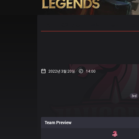
홈
경기 일정
순위
통계
승부
2022년 3월 20일
14:00
3rd
Team Preview