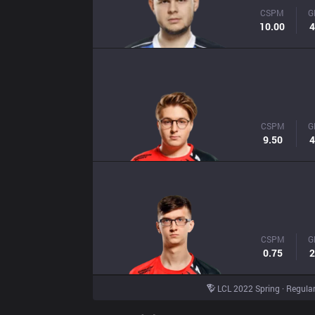
CSPM
G
10.00
4
CSPM
G
9.50
4
CSPM
G
0.75
2
LCL 2022 Spring · Regula