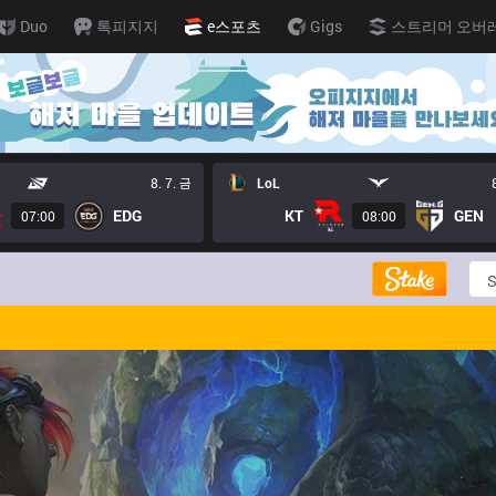
Duo
톡피지지
e스포츠
Gigs
스트리머 오버
8. 7. 금
LoL
EDG
KT
GEN
07:00
08:00