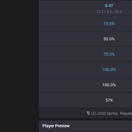
9.47
12.3 / 4.3 / 28.0
75.0%
50.0%
75.0%
100.0%
100.0%
57K
LCL 2022 Spring · Regula
Player Preview