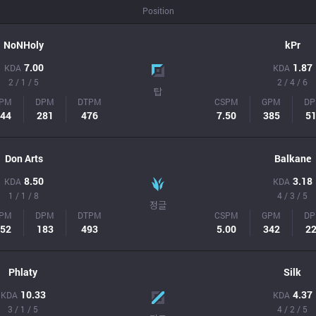
Position
NoNHoly
kPr
7.00
1.87
KDA
KDA
2 / 1 / 5
2 / 4 / 6
탑
PM
DPM
DTPM
CSPM
GPM
D
44
281
476
7.50
385
5
Don Arts
Balkane
8.50
3.18
KDA
KDA
1 / 1 / 8
4 / 3 / 5
정글
PM
DPM
DTPM
CSPM
GPM
D
52
183
493
5.00
342
2
Phlaty
Silk
10.33
4.37
KDA
KDA
3 / 1 / 5
4 / 2 / 5