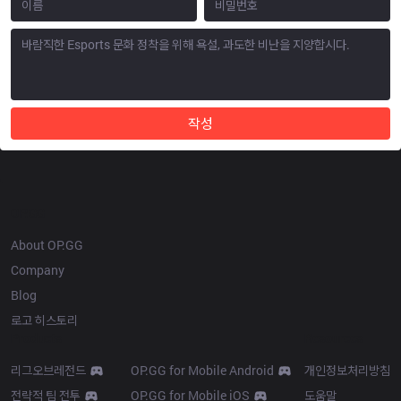
작성
OP.GG
About OP.GG
Company
Blog
로고 히스토리
Products
Resources
리그오브레전드
OP.GG for Mobile Android
개인정보처리방침
전략적 팀 전투
OP.GG for Mobile iOS
도움말