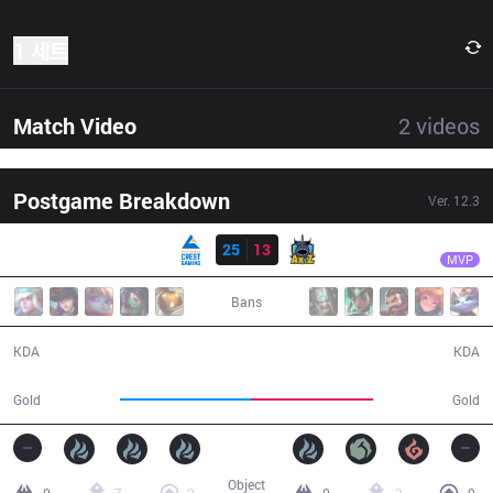
1 세트
Match Video
2
videos
Postgame Breakdown
Ver.
12.3
결과
CGA
HyBriD
CGA
25
13
AXZ
37:56
MVP
Bans
25 / 13 / 79
13 / 25 / 46
KDA
KDA
69,833
64,848
Gold
Gold
Object