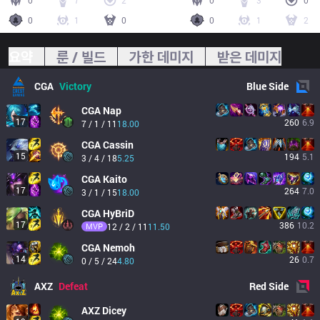
0
7
2
0
3
0
0
1
0
0
1
2
요약
룬 / 빌드
가한 데미지
받은 데미지
CGA
Victory
Blue
Side
CGA
Nap
17
260
6.9
7 / 1 / 11
18.00
CGA
Cassin
15
194
5.1
3 / 4 / 18
5.25
CGA
Kaito
17
264
7.0
3 / 1 / 15
18.00
CGA
HyBriD
17
386
10.2
MVP
12 / 2 / 11
11.50
CGA
Nemoh
14
26
0.7
0 / 5 / 24
4.80
AXZ
Defeat
Red
Side
AXZ
Dicey