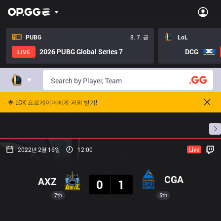
PUBG
8. 7. 금
LoL
2026 PUBG Global Series 7
DCG
LIVE
🌟 LCK 프로게이머에게 과외 받기!
홈
경기 일정
순위
통계
승부 예측
프로빌
2022년 2월 16일
12:00
Live
결과
CGA
AXZ
0
1
7th
5th