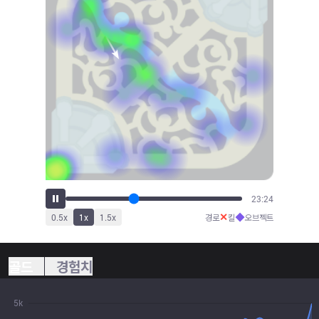
25:55
✕
◆
0.5
x
1
x
1.5
x
경로
킬
오브젝트
골드
경험치
5k