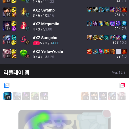
13
41
1.1
1 / 9 / 11
1.33
AXZ
Swamp
16
261
6.9
3 / 6 / 10
2.16
AXZ
Megumiin
17
294
7.8
4 / 3 / 5
3.00
AXZ
Sangchu
17
397
10.5
5 / 3 / 7
4.00
FB
AXZ
YellowYoshi
13
39
1.0
0 / 4 / 13
3.25
리플레이 맵
Ver.
12.3
Blue
Side
Red
Side
17
15
17
17
14
13
16
17
17
13