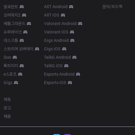
발로란트
AllT Android
문의/피드백
오버워치2
AllT iOS
배틀그라운드
Valorant Android
슈퍼바이브
Valorant iOS
데스크톱
Gigs Android
스트리머 오버레이
Gigs iOS
Duo
TalkG Android
톡피지지
TalkG iOS
e스포츠
Esports Android
Gigs
Esports iOS
More
제휴
광고
채용