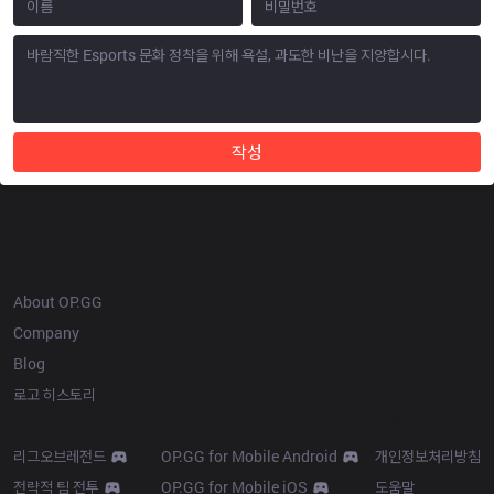
작성
OP.GG
About OP.GG
Company
Blog
로고 히스토리
Products
Resources
리그오브레전드
OP.GG for Mobile Android
개인정보처리방침
전략적 팀 전투
OP.GG for Mobile iOS
도움말