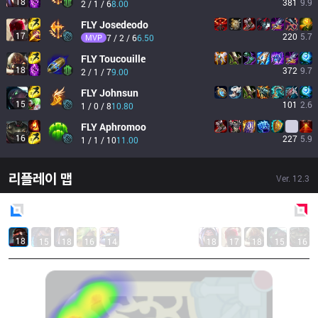
18
381
9.9
2 / 1 / 6
8.00
FLY
Josedeodo
17
220
5.7
MVP
7 / 2 / 6
6.50
FLY
Toucouille
18
372
9.7
2 / 1 / 7
9.00
FLY
Johnsun
15
101
2.6
1 / 0 / 8
10.80
FLY
Aphromoo
16
227
5.9
1 / 1 / 10
11.00
리플레이 맵
Ver.
12.3
Blue
Side
Red
Side
18
15
18
16
14
18
17
18
15
16