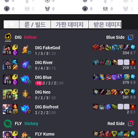
0
6
0
0
9
2
0
2
0
0
0
2
요약
룬 / 빌드
가한 데미지
받은 데미지
DIG
Defeat
Blue
Side
DIG
FakeGod
18
334
8.7
1 / 3 / 3
1.33
DIG
River
15
208
5.4
0 / 4 / 3
0.75
DIG
Blue
18
379
9.9
2 / 2 / 2
2.00
FB
DIG
Neo
16
341
8.9
0 / 2 / 3
1.50
DIG
Biofrost
14
2
0.1
2 / 2 / 2
2.00
FLY
Victory
Red
Side
FLY
Kumo