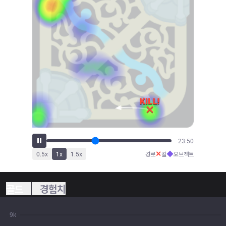
26:22
✕
◆
0.5
x
1
x
1.5
x
경로
킬
오브젝트
골드
경험치
9k