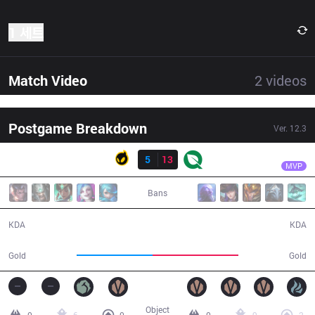
1 세트
Match Video
2
videos
Postgame Breakdown
Ver.
12.3
결과
FLY
Josedeodo
DIG
5
13
FLY
38:19
MVP
Bans
5 / 13 / 13
13 / 5 / 37
KDA
KDA
63,820
72,711
Gold
Gold
Object