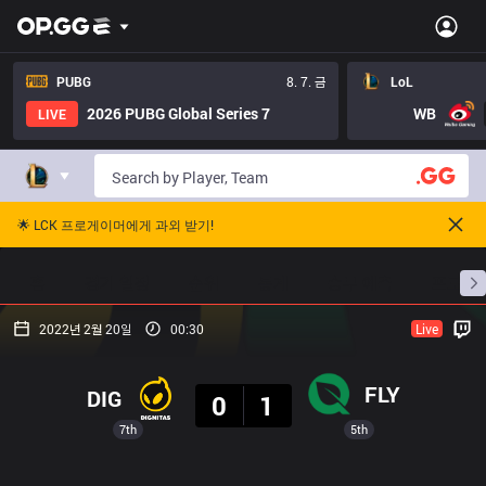
PUBG
8. 7. 금
LoL
2026 PUBG Global Series 7
WB
LIVE
🌟 LCK 프로게이머에게 과외 받기!
홈
경기 일정
순위
통계
승부 예측
프로빌
2022년 2월 20일
00:30
Live
결과
FLY
DIG
0
1
7th
5th