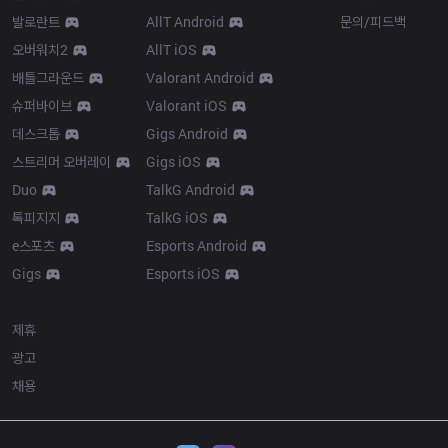
발로란트
AllT Android
문의/피드백
오버워치2
AllT iOS
배틀그라운드
Valorant Android
슈퍼바이브
Valorant iOS
데스크톱
Gigs Android
스트리머 오버레이
Gigs iOS
Duo
TalkG Android
톡피지지
TalkG iOS
e스포츠
Esports Android
Gigs
Esports iOS
More
제휴
광고
채용