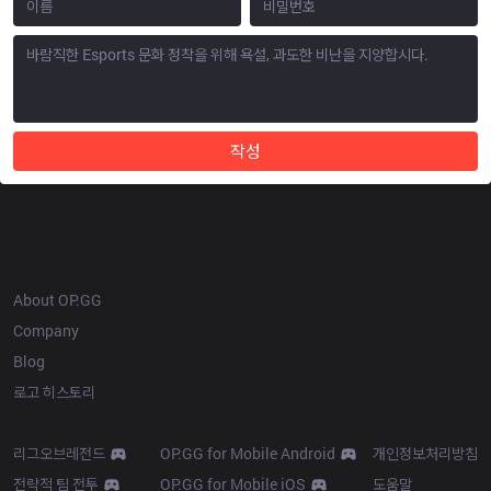
작성
OP.GG
About OP.GG
Company
Blog
로고 히스토리
Products
Resources
리그오브레전드
OP.GG for Mobile Android
개인정보처리방침
전략적 팀 전투
OP.GG for Mobile iOS
도움말