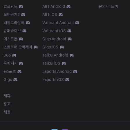
발로란트
AllT Android
문의/피드백
오버워치2
AllT iOS
배틀그라운드
Valorant Android
슈퍼바이브
Valorant iOS
데스크톱
Gigs Android
스트리머 오버레이
Gigs iOS
Duo
TalkG Android
톡피지지
TalkG iOS
e스포츠
Esports Android
Gigs
Esports iOS
More
제휴
광고
채용