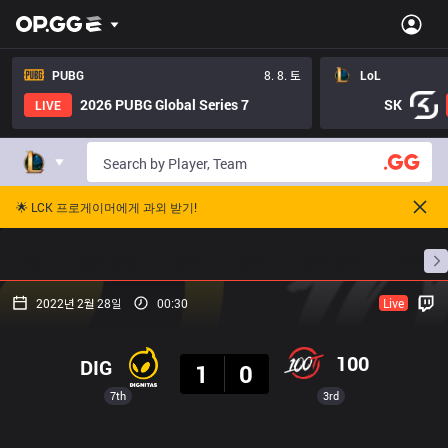
PUBG
8. 8. 토
LoL
2026 PUBG Global Series 7
SK
LIVE
🌟 LCK 프로게이머에게 과외 받기!
홈
경기 일정
순위
통계
승부 예측
프로빌
2022년 2월 28일
00:30
Live
결과
100
DIG
1
0
7th
3rd