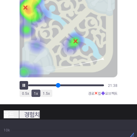
23:19
✕
◆
0.5
x
1
x
1.5
x
경로
킬
오브젝트
골드
경험치
10k