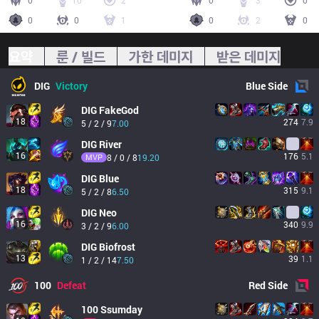
0
10
2
0
3
0
0
0
1
0
2
0
요약
룬 / 빌드
가한 데미지
받은 데미지
DIG
Victory
Blue
Side
DIG
FakeGod
18
274
7.9
5 / 2 / 9
7.00
DIG
River
16
176
5.1
MVP
8 / 0 / 8
19.20
DIG
Blue
18
315
9.1
5 / 2 / 8
6.50
DIG
Neo
16
340
9.9
3 / 2 / 9
6.00
DIG
Biofrost
13
39
1.1
1 / 2 / 14
7.50
100
Defeat
Red
Side
100
Ssumday