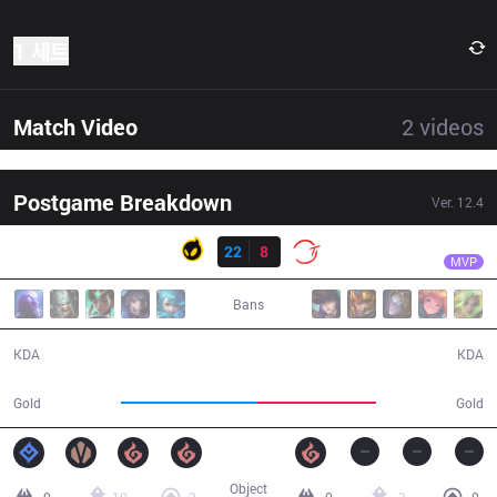
1 세트
Match Video
2
videos
Postgame Breakdown
Ver.
12.4
결과
DIG
River
DIG
22
8
100
34:29
MVP
Bans
22 / 8 / 48
8 / 22 / 12
KDA
KDA
66,839
57,666
Gold
Gold
Object