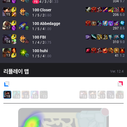
18
334
9.7
4 / 3 / 0
1.33
FB
100
Closer
15
206
6.0
1 / 5 / 2
0.60
100
Abbedagge
17
297
8.6
1 / 5 / 4
1.00
100
FBI
14
310
9.0
1 / 4 / 2
0.75
100
huhi
13
41
1.2
1 / 5 / 4
1.00
리플레이 맵
Ver.
12.4
Blue
Side
Red
Side
18
16
18
16
13
18
15
17
14
13