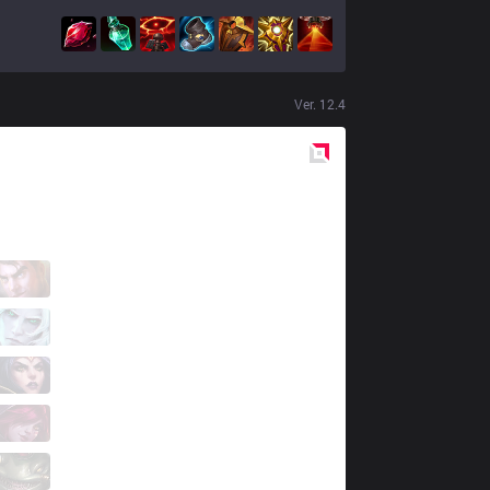
Ver.
12.4
Red
Side
GLX
Coated
2 / 6 / 2
GLX
Killerqueen
3 / 3 / 4
GLX
Blazes
2 / 6 / 3
GLX
Vit
3 / 2 / 3
GLX
CBL
0 / 4 / 8