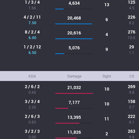
1 / 3 / 4
125
4,634
13
1.66
4.5
4 / 2 / 11
226
20,468
6
7.50
8.2
8 / 2 / 4
276
20,616
4
6.00
10.0
1 / 2 / 12
29
5,076
9
6.50
1.1
KDA
Damage
Sight
CS
2 / 6 / 2
269
21,032
10
0.66
9.8
3 / 3 / 4
158
7,177
10
2.33
5.7
2 / 6 / 3
222
13,395
11
0.83
8.1
3 / 2 / 3
263
11,826
2
3.00
9.6