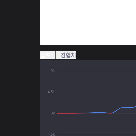
골드
경험치
9k
4.5k
0k
4.5k