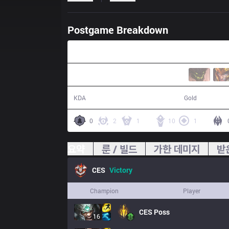
Postgame Breakdown
27:32
21 / 10 / 35
55,791
KDA
Gold
0
2
1
10
1
요약
룬 / 빌드
가한 데미지
받
CES
Victory
Champion
Player
CES
Poss
16