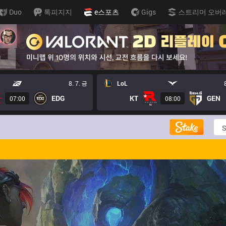
Duo
톡피지지
e스포츠
Gigs
스트리머 오버
8. 7. 금
LoL
EDG
KT
GEN
07:00
08:00