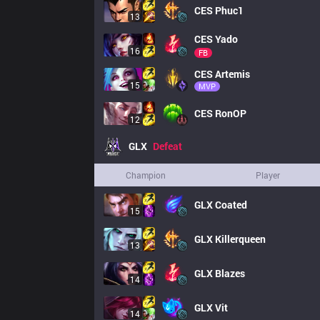
CES
Phuc1
13
CES
Yado
16
FB
CES
Artemis
15
MVP
CES
RonOP
12
GLX
Defeat
Champion
Player
GLX
Coated
15
GLX
Killerqueen
13
GLX
Blazes
14
GLX
Vit
14