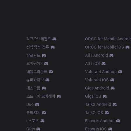
Products
Apps
리그오브레전드
OP.GG for Mobile Androi
전략적 팀 전투
OP.GG for Mobile iOS
발로란트
AllT Android
오버워치2
AllT iOS
배틀그라운드
Valorant Android
슈퍼바이브
Valorant iOS
데스크톱
Gigs Android
스트리머 오버레이
Gigs iOS
Duo
TalkG Android
톡피지지
TalkG iOS
e스포츠
Esports Android
Gigs
Esports iOS