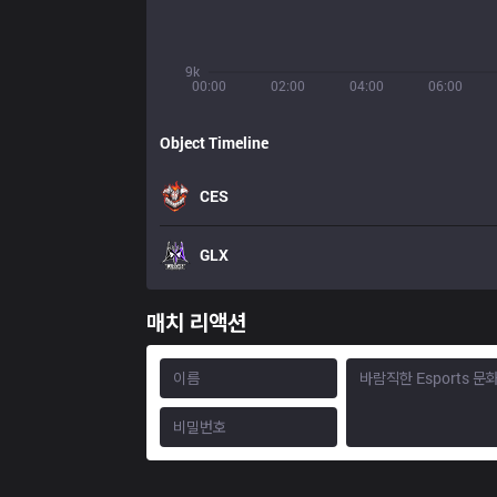
9k
00:00
02:00
04:00
06:00
Object Timeline
CES
GLX
매치 리액션