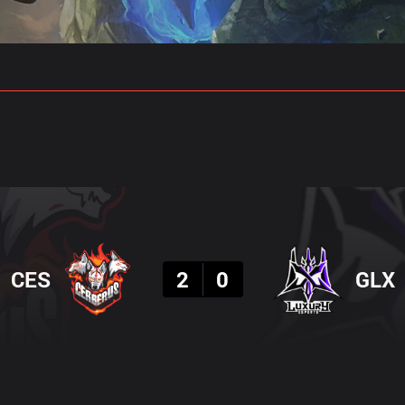
 예측
프로빌드
결과
CES
2
0
GLX