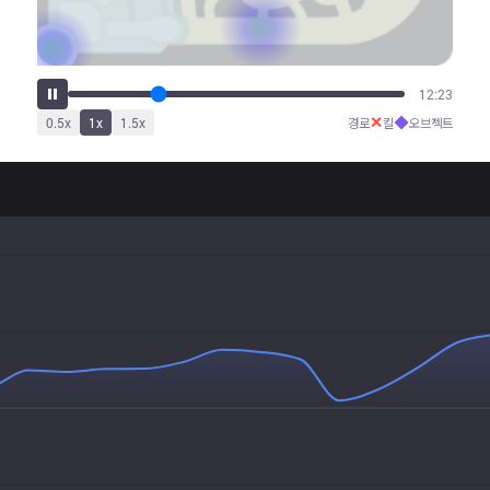
17:46
✕
◆
0.5
x
1
x
1.5
x
경로
킬
오브젝트