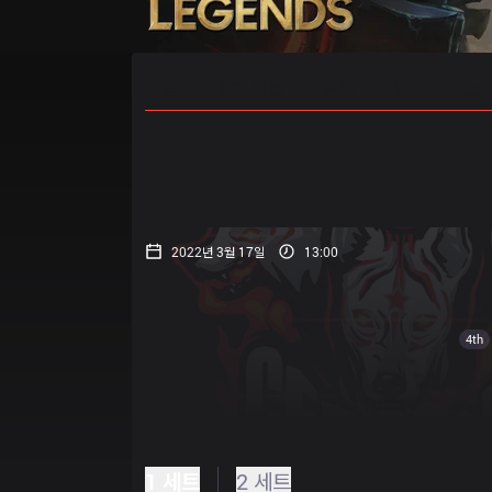
홈
경기 일정
순위
통계
승부
2022년 3월 17일
13:00
4th
1 세트
2 세트