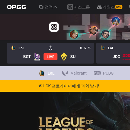
전적
데스크톱
게임즈
New
LoL
8. 6. 목
LoL
BGT
SU
JDG
LIVE
LoL
Valorant
PUBG
🌟 LCK 프로게이머에게 과외 받기!