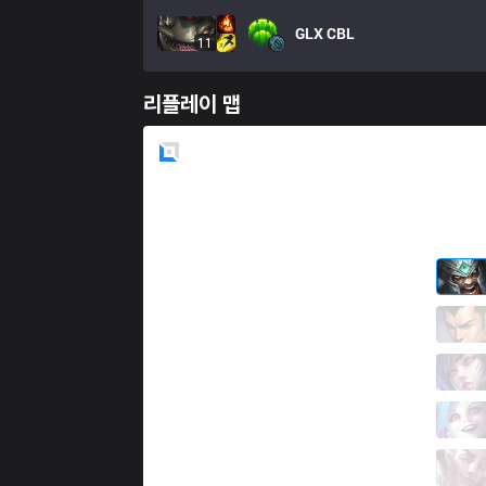
GLX
CBL
11
리플레이 맵
Blue
Side
CES
Poss
7 / 1 / 4
CES
Phuc1
1 / 3 / 4
CES
Yado
4 / 2 / 11
CES
Artemis
8 / 2 / 4
CES
RonOP
1 / 2 / 12