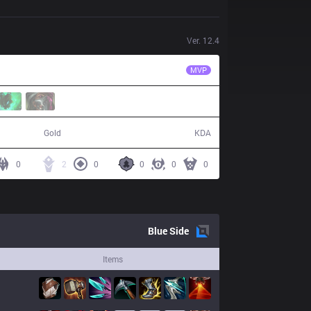
Ver.
12.4
CES
Artemis
MVP
46,975
10 / 21 / 20
Gold
KDA
0
2
0
0
0
0
Blue
Side
Items