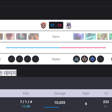
결과
CES
21
10
GLX
Bans
0
Object
은 데미지
KDA
Damage
Sight
CS
7 / 1 / 4
222
10,025
6
11.00
8.1