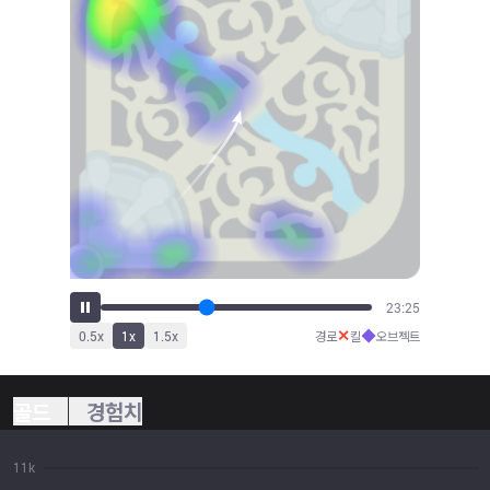
26:05
✕
◆
0.5
x
1
x
1.5
x
경로
킬
오브젝트
골드
경험치
11k