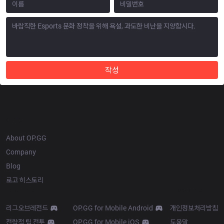
작성
OP.GG
About OP.GG
Company
Blog
로고 히스토리
Products
Resources
리그오브레전드
OP.GG for Mobile Android
개인정보처리방침
전략적 팀 전투
OP.GG for Mobile iOS
도움말