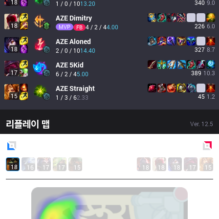
18
340
9.0
1 / 0 / 10
13.20
AZE
Dimitry
18
226
6.0
MVP
4 / 2 / 4
4.00
FB
AZE
Aloned
18
327
8.7
2 / 0 / 10
14.40
AZE
5Kid
17
389
10.3
6 / 2 / 4
5.00
AZE
Straight
15
45
1.2
1 / 3 / 6
2.33
리플레이 맵
Ver.
12.5
Blue
Side
Red
Side
18
16
17
17
15
18
18
18
17
15