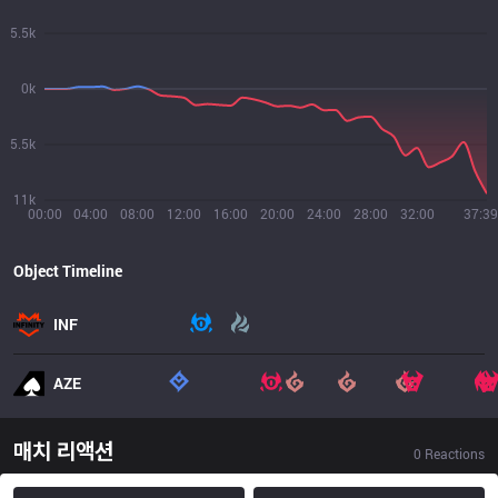
5.5k
0k
5.5k
11k
00:00
04:00
08:00
12:00
16:00
20:00
24:00
28:00
32:00
37:39
Object Timeline
INF
AZE
매치 리액션
0
Reactions