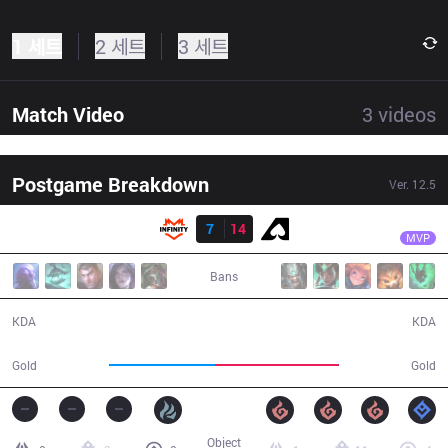
1 세트
2 세트
3 세트
Match Video
3
videos
Postgame Breakdown
Ver.
12.5
결과
AZE
Dimitry
INF
7
14
AZE
37:39
MVP
Bans
7 / 14 / 14
14 / 7 / 34
KDA
KDA
62,228
72,587
Gold
Gold
Object