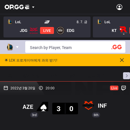
LoL
8. 7. 금
LoL
JDG
EDG
KT
LIVE
🌟 LCK 프로게이머에게 과외 받기!
홈
경기 일정
순위
통계
승부 예측
프로빌
2022년 3월 20일
20:00
Live
결과
INF
AZE
3
0
3rd
6th