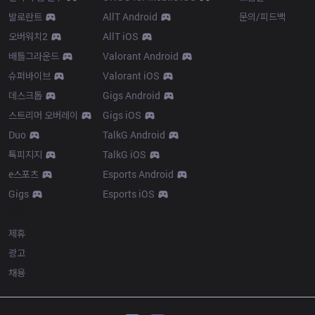
발로란트
AllT Android
문의/피드백
오버워치2
AllT iOS
배틀그라운드
Valorant Android
슈퍼바이브
Valorant iOS
데스크톱
Gigs Android
스트리머 오버레이
Gigs iOS
Duo
TalkG Android
톡피지지
TalkG iOS
e스포츠
Esports Android
Gigs
Esports iOS
More
제휴
광고
채용