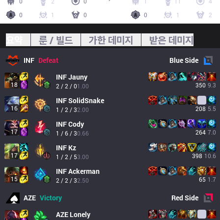
0
2
0
1
11
4
0
1
0
0
1
2
요약
룬 / 빌드
가한 데미지
받은 데미지
INF
Defeat
Blue
Side
INF
Jauny
18
350
9.3
2 / 2 / 0
1.00
INF
SolidSnake
16
208
5.5
1 / 2 / 3
2.00
INF
Cody
17
264
7.0
1 / 6 / 3
0.66
INF
Kz
17
398
10.6
1 / 2 / 5
3.00
INF
Ackerman
15
65
1.7
2 / 2 / 3
2.50
AZE
Victory
Red
Side
AZE
Lonely