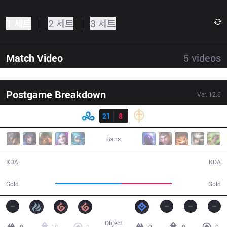
1 세트
2 세트
3 세트
Match Video
5
videos
Postgame Breakdown
Ver.
12.6
결과
C9
21
8
GG
28:24
Bans
21 / 8 / 48
8 / 21 / 20
KDA
KDA
59,745
46,197
Gold
Gold
Object