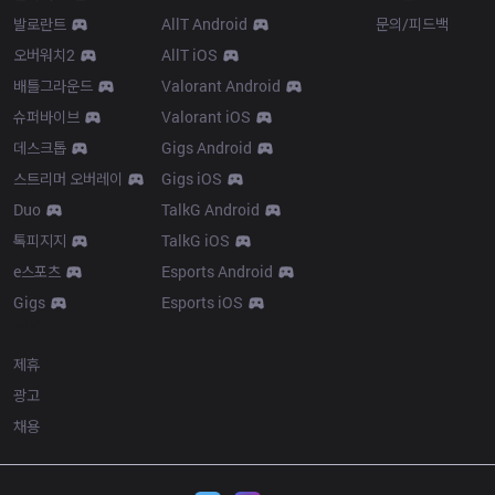
발로란트
AllT Android
문의/피드백
오버워치2
AllT iOS
배틀그라운드
Valorant Android
슈퍼바이브
Valorant iOS
데스크톱
Gigs Android
스트리머 오버레이
Gigs iOS
Duo
TalkG Android
톡피지지
TalkG iOS
e스포츠
Esports Android
Gigs
Esports iOS
More
제휴
광고
채용