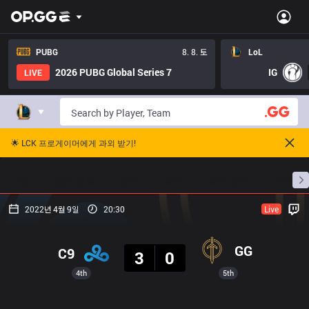
PUBG
8. 8. 토
LoL
2026 PUBG Global Series 7
IG
LIVE
🌟 LCK 프로게이머에게 과외 받기!
홈
경기 일정
순위
통계
승부 예측
프로빌
2022년 4월 9일
20:30
Live
결과
GG
C9
3
0
4th
5th