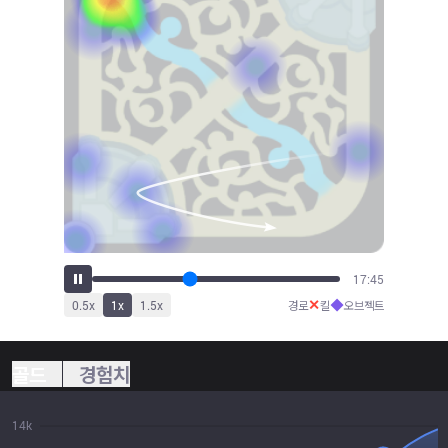
19:45
✕
◆
0.5
x
1
x
1.5
x
경로
킬
오브젝트
골드
경험치
14k