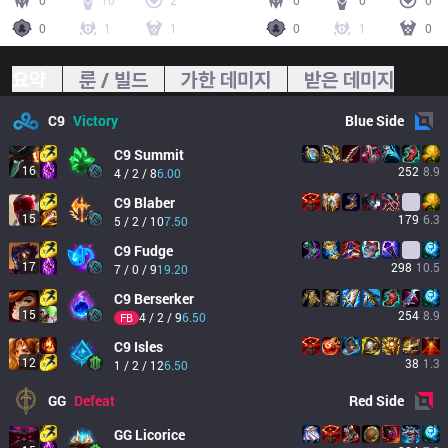
0
10
2
0
0
0
0
1
1
0
1
0
요약
룬 / 빌드
가한 데미지
받은 데미지
C9
Victory
Blue
Side
C9
Summit
16
252
8.9
4 / 2 / 8
6.00
C9
Blaber
15
179
6.3
5 / 2 / 10
7.50
C9
Fudge
17
298
10.5
7 / 0 / 9
19.20
C9
Berserker
15
254
8.9
4 / 2 / 9
6.50
FB
C9
Isles
12
38
1.3
1 / 2 / 12
6.50
GG
Defeat
Red
Side
GG
Licorice