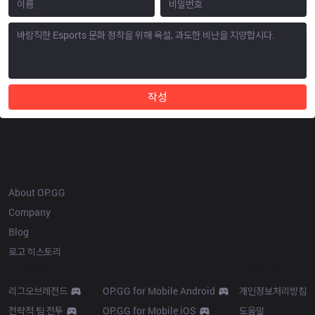
작성
OP.GG
About OP.GG
Company
Blog
로고 히스토리
Products
Resources
리그오브레전드
OP.GG for Mobile Android
개인정보처리방침
전략적 팀 전투
OP.GG for Mobile iOS
도움말