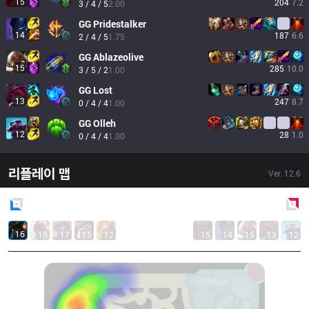
15
204
7.2
3 / 4 / 5
2.00
GG
Pridestalker
14
187
6.6
2 / 4 / 5
1.75
GG
Ablazeolive
15
285
10.0
3 / 5 / 2
1.00
GG
Lost
13
247
8.7
0 / 4 / 4
1.00
GG
Olleh
12
28
1.0
0 / 4 / 4
1.00
리플레이 맵
Ver.
12.6
Blue
Side
Red
Side
16
15
17
15
12
15
14
15
13
12