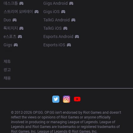
데스크톱
Gigs Android
스트리머 오버레이
Gigs iOS
Duo
TalkG Android
톡피지지
TalkG iOS
e스포츠
Esports Android
Gigs
Esports iOS
More
제휴
광고
채용
© 2012-
2026
 OP.GG. OP.GG isn’t endorsed by Riot Games and doesn’t 
reflect the views or opinions of Riot Games or anyone officially 
involved in producing or managing League of Legends. League of 
Legends and Riot Games are trademarks or registered trademarks of 
Riot Games, Inc. League of Legends © Riot Games, Inc.