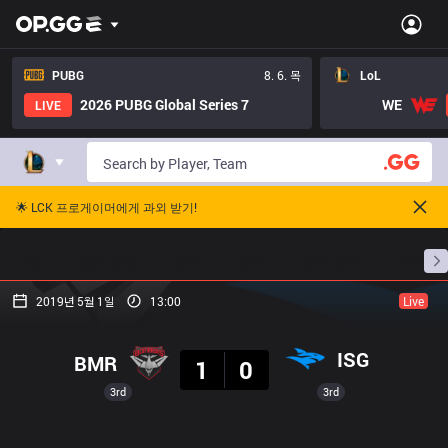
PUBG
8. 6. 목
LoL
2026 PUBG Global Series 7
WE
LIVE
🌟 LCK 프로게이머에게 과외 받기!
홈
경기 일정
순위
통계
승부 예측
프로빌
2019년 5월 1일
13:00
Live
결과
ISG
BMR
1
0
3rd
3rd