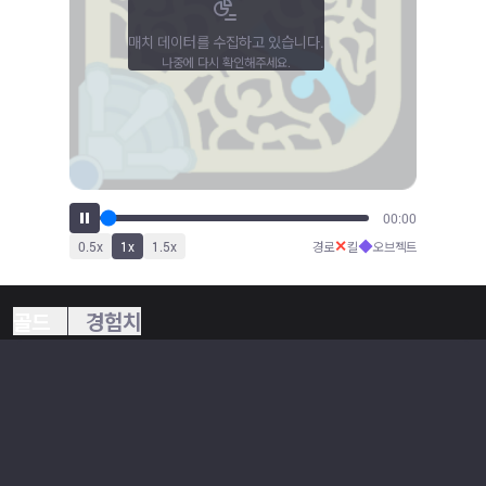
매치 데이터를 수집하고 있습니다.
나중에 다시 확인해주세요.
00:00
✕
◆
0.5
x
1
x
1.5
x
경로
킬
오브젝트
골드
경험치