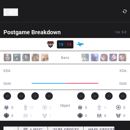
1 세트
Postgame Breakdown
Ver.
9.8
결과
BMR
19
13
ISG
31:17
Bans
19 / 13 / 46
13 / 19 / 28
KDA
KDA
60,836
56,541
Gold
Gold
Object
0
10
2
0
6
0
0
1
1
0
0
0