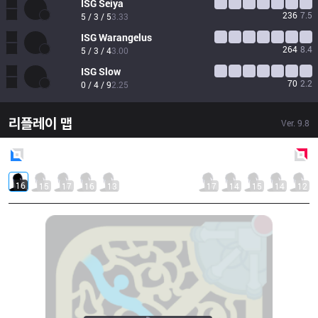
ISG
Seiya
236
7.5
5 / 3 / 5
3.33
ISG
Warangelus
264
8.4
5 / 3 / 4
3.00
ISG
Slow
70
2.2
0 / 4 / 9
2.25
리플레이 맵
Ver.
9.8
Blue
Side
Red
Side
16
15
17
16
13
17
14
15
14
12