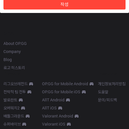
작성
OP.GG
About OP.GG
Company
Blog
로고 히스토리
Products
Resources
리그오브레전드
OP.GG for Mobile Android
개인정보처리방침
전략적 팀 전투
OP.GG for Mobile iOS
도움말
발로란트
AllT Android
문의/피드백
오버워치2
AllT iOS
배틀그라운드
Valorant Android
슈퍼바이브
Valorant iOS