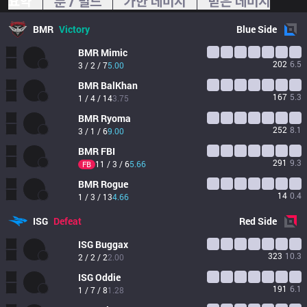
요약
룬 / 빌드
가한 데미지
받은 데미지
BMR
Victory
Blue
Side
BMR
Mimic
202
6.5
3 / 2 / 7
5.00
BMR
BalKhan
167
5.3
1 / 4 / 14
3.75
BMR
Ryoma
252
8.1
3 / 1 / 6
9.00
BMR
FBI
291
9.3
11 / 3 / 6
5.66
FB
BMR
Rogue
14
0.4
1 / 3 / 13
4.66
ISG
Defeat
Red
Side
ISG
Buggax
323
10.3
2 / 2 / 2
2.00
ISG
Oddie
191
6.1
1 / 7 / 8
1.28