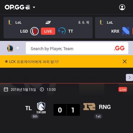
LoL
8. 6. 목
LoL
LGD
TT
KRX
LIVE
🌟 LCK 프로게이머에게 과외 받기!
홈
경기 일정
순위
통계
승부 예측
프로빌
2018년 5월 15일
13:00
Live
결과
RNG
TL
0
1
5th
1st