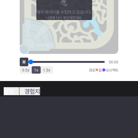
매치 데이터를 수집하고 있습니다.
나중에 다시 확인해주세요.
00:00
✕
◆
0.5
x
1
x
1.5
x
경로
킬
오브젝트
골드
경험치