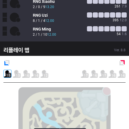
RNG
Xiaohu
261
7.9
2 / 0 / 9
13.20
RNG
Uzi
395
12.0
8 / 1 / 4
12.00
RNG
Ming
54
1.6
2 / 1 / 10
12.00
리플레이 맵
Ver.
8.8
Blue
Side
Red
Side
15
13
16
14
12
17
16
17
16
14