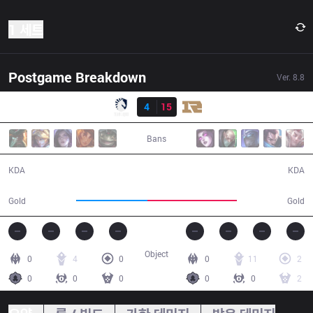
1 세트
Postgame Breakdown
Ver.
8.8
결과
TL
4
15
RNG
33:01
Bans
4 / 15 / 12
15 / 4 / 35
KDA
KDA
53,211
66,929
Gold
Gold
Object
0
4
0
0
11
2
0
0
0
0
0
2