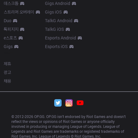
데스크톱
Gigs Android
스트리머 오버레이
Gigs iOS
Duo
TalkG Android
톡피지지
TalkG iOS
e스포츠
Esports Android
Gigs
Esports iOS
More
제휴
광고
채용
© 2012-
2026
 OP.GG. OP.GG isn’t endorsed by Riot Games and doesn’t 
reflect the views or opinions of Riot Games or anyone officially 
involved in producing or managing League of Legends. League of 
Legends and Riot Games are trademarks or registered trademarks of 
Riot Games, Inc. League of Legends © Riot Games, Inc.