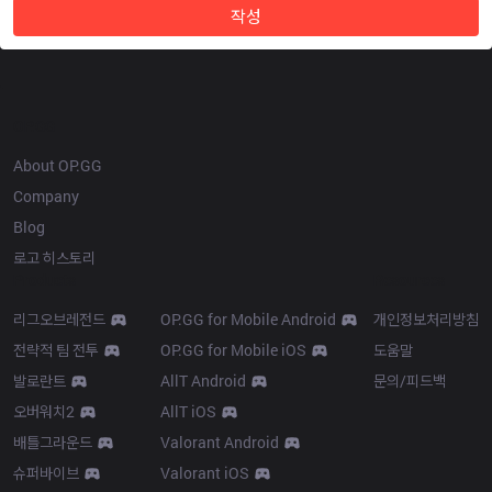
작성
OP.GG
About OP.GG
Company
Blog
로고 히스토리
Products
Resources
리그오브레전드
OP.GG for Mobile Android
개인정보처리방침
전략적 팀 전투
OP.GG for Mobile iOS
도움말
발로란트
AllT Android
문의/피드백
오버워치2
AllT iOS
배틀그라운드
Valorant Android
슈퍼바이브
Valorant iOS