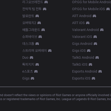
리그오브레전드
OP.GG for Mobile Androi
전략적 팀 전투
OP.GG for Mobile iOS
발로란트
AllT Android
오버워치2
AllT iOS
배틀그라운드
Valorant Android
슈퍼바이브
Valorant iOS
데스크톱
Gigs Android
스트리머 오버레이
Gigs iOS
Duo
TalkG Android
톡피지지
TalkG iOS
e스포츠
Esports Android
Gigs
Esports iOS
d doesn’t reflect the views or opinions of Riot Games or anyone officially involved
 or registered trademarks of Riot Games, Inc. League of Legends © Riot Games, Inc