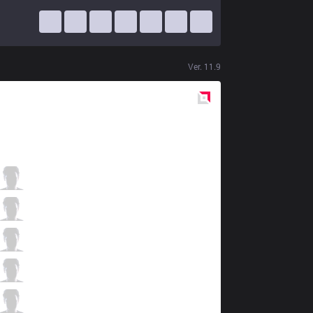
Ver.
11.9
Red
Side
UOL
BOSS
2 / 5 / 3
UOL
AHaHaCiK
1 / 5 / 3
UOL
Nomanz
2 / 5 / 2
UOL
Lodik
0 / 4 / 2
UOL
SaNTaS
0 / 4 / 2