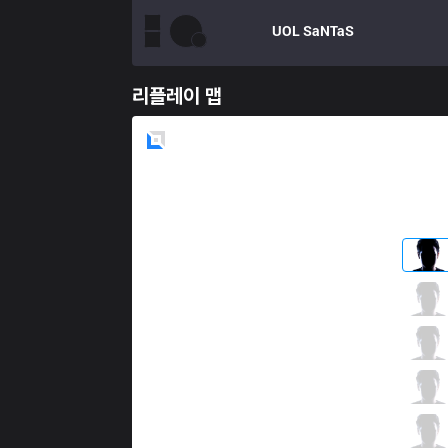
UOL
SaNTaS
리플레이 맵
Blue
Side
PGG
BioPanther
3 / 0 / 12
PGG
Pabu
8 / 1 / 9
PGG
Chazz
6 / 1 / 10
PGG
Praedyth
6 / 3 / 8
PGG
Decoy
0 / 0 / 18