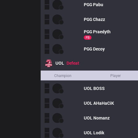
PGG
Pabu
PGG
Chazz
PGG
Praedyth
FB
PGG
Decoy
UOL
Defeat
Champion
Player
UOL
BOSS
UOL
AHaHaCiK
UOL
Nomanz
UOL
Lodik