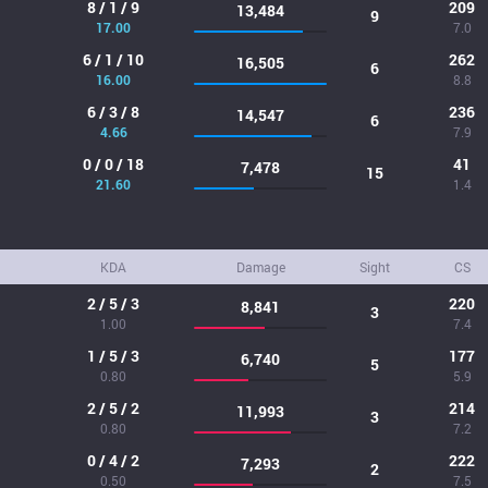
8 / 1 / 9
209
13,484
9
17.00
7.0
6 / 1 / 10
262
16,505
6
16.00
8.8
6 / 3 / 8
236
14,547
6
4.66
7.9
0 / 0 / 18
41
7,478
15
21.60
1.4
KDA
Damage
Sight
CS
2 / 5 / 3
220
8,841
3
1.00
7.4
1 / 5 / 3
177
6,740
5
0.80
5.9
2 / 5 / 2
214
11,993
3
0.80
7.2
0 / 4 / 2
222
7,293
2
0.50
7.5