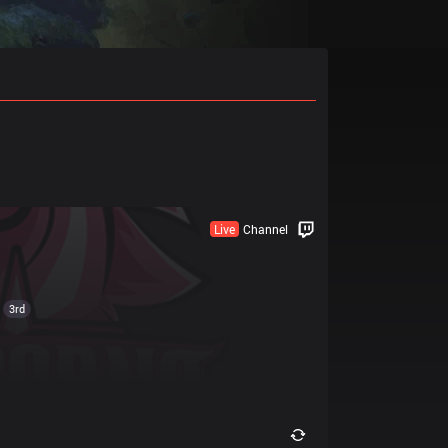
Live
Channel
3rd