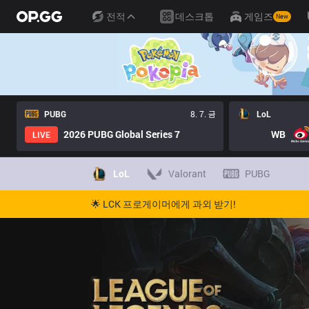
전적
데스크톱
게임즈
New
PUBG
8. 7. 금
LoL
2026 PUBG Global Series 7
WB
LIVE
LoL
Valorant
PUBG
🌟 LCK 프로게이머에게 과외 받기!