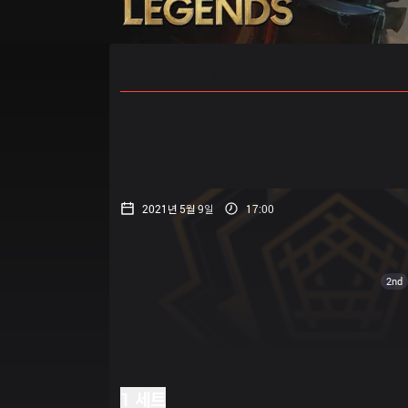
홈
경기 일정
순위
통계
승부
2021년 5월 9일
17:00
2nd
1 세트