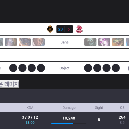
결과
PGG
23
5
UOL
Bans
0
Object
은 데미지
KDA
Damage
Sight
CS
3 / 0 / 12
264
10,248
6
18.00
8.9