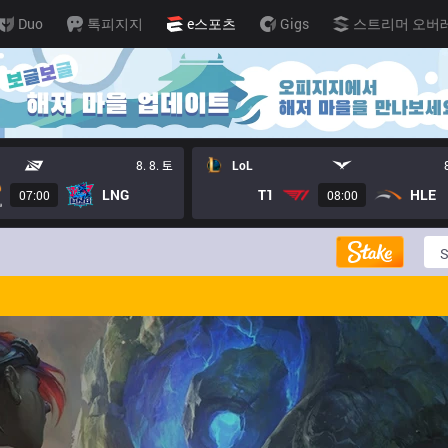
Duo
톡피지지
e스포츠
Gigs
스트리머 오버
8. 8. 토
LoL
LNG
T1
HLE
07:00
08:00