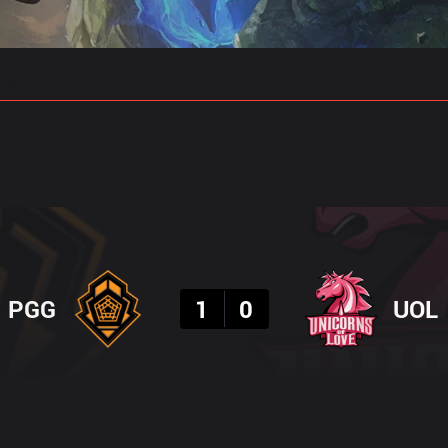
 예측
프로빌드
결과
PGG
1
0
UOL