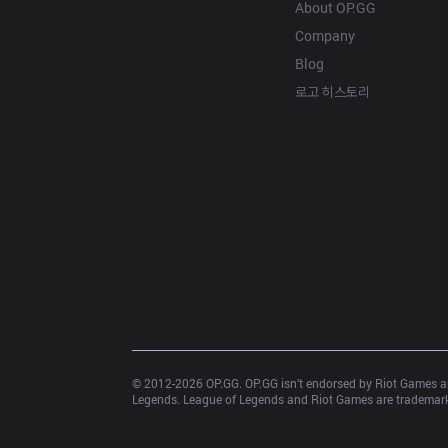
About OP.GG
Company
Blog
로고 히스토리
© 2012-
2026
 OP.GG. OP.GG isn’t endorsed by Riot Games an
Legends. League of Legends and Riot Games are trademarks