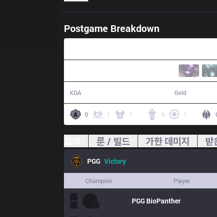
Postgame Breakdown
29:46
23 / 5 / 57
59,986
KDA
Gold
0
1
1
9
1
요약
룬 / 빌드
가한 데미지
받
PGG
Victory
Champion
Player
PGG
BioPanther