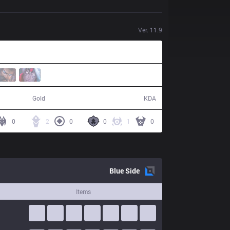
Ver.
11.9
44,109
5 / 23 / 12
Gold
KDA
0
2
0
0
1
0
Blue
Side
Items