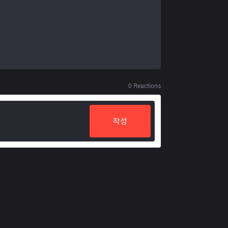
0
Reactions
작성
Resources
More