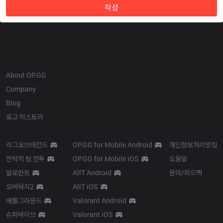
작성
OP.GG
About OP.GG
Company
Blog
로고 히스토리
Products
Resources
리그오브레전드
OP.GG for Mobile Android
개인정보처리방침
전략적 팀 전투
OP.GG for Mobile iOS
도움말
발로란트
AllT Android
문의/피드백
오버워치2
AllT iOS
배틀그라운드
Valorant Android
슈퍼바이브
Valorant iOS