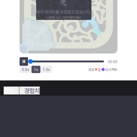
매치 데이터를 수집하고 있습니다.
나중에 다시 확인해주세요.
00:00
✕
◆
0.5
x
1
x
1.5
x
경로
킬
오브젝트
골드
경험치