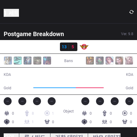
1 세트
Postgame Breakdown
Ver.
9.8
결과
IG
13
5
SKT
16:01
Bans
13 / 5 / 24
5 / 13 / 13
KDA
KDA
36,158
23,712
Gold
Gold
Object
0
8
1
0
0
0
0
1
0
0
0
0