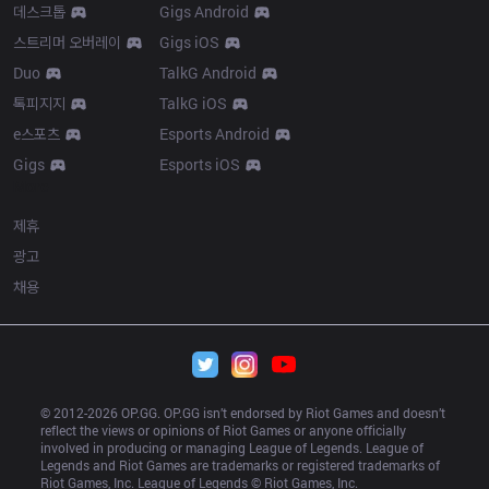
데스크톱
Gigs Android
스트리머 오버레이
Gigs iOS
Duo
TalkG Android
톡피지지
TalkG iOS
e스포츠
Esports Android
Gigs
Esports iOS
More
제휴
광고
채용
© 2012-
2026
 OP.GG. OP.GG isn’t endorsed by Riot Games and doesn’t 
reflect the views or opinions of Riot Games or anyone officially 
involved in producing or managing League of Legends. League of 
Legends and Riot Games are trademarks or registered trademarks of 
Riot Games, Inc. League of Legends © Riot Games, Inc.