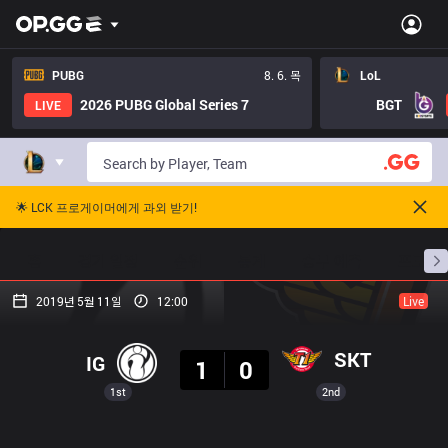
PUBG
8. 6. 목
LoL
2026 PUBG Global Series 7
BGT
LIVE
🌟 LCK 프로게이머에게 과외 받기!
홈
경기 일정
순위
통계
승부 예측
프로빌
2019년 5월 11일
12:00
Live
결과
SKT
IG
1
0
1st
2nd