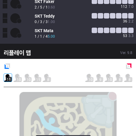
SKT
Faker
112
7.0
2 / 5 / 1
0.60
SKT
Teddy
36
2.2
0 / 3 / 3
1.00
SKT
Mata
53
3.3
1 / 1 / 4
5.00
리플레이 맵
Ver.
9.8
Blue
Side
Red
Side
11
10
10
11
8
10
9
10
8
8