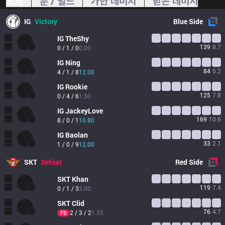
요약
룬 / 빌드
가한 데미지
받은 데미지
IG
Victory
Blue
Side
IG
TheShy
139
8.7
0 / 1 / 0
0.00
IG
Ning
84
5.2
4 / 1 / 8
12.00
IG
Rookie
125
7.8
0 / 4 / 6
1.50
IG
JackeyLove
169
10.6
8 / 0 / 1
10.80
IG
Baolan
33
2.1
1 / 0 / 9
12.00
SKT
Defeat
Red
Side
SKT
Khan
119
7.4
0 / 1 / 3
3.00
SKT
Clid
76
4.7
2 / 3 / 2
1.33
FB