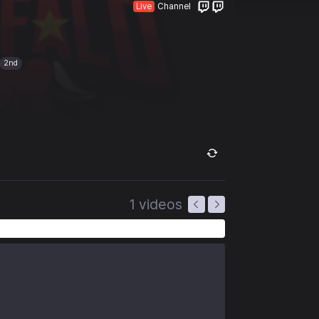
Live
Channel
2nd
1
videos