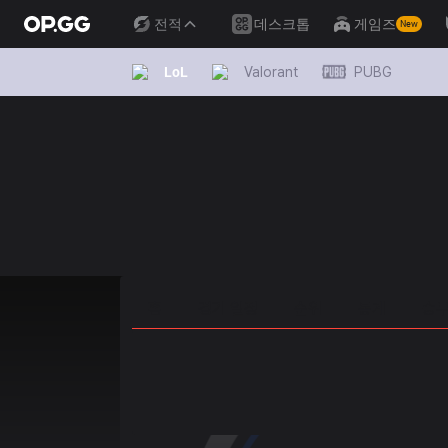
전적
데스크톱
게임즈
New
LoL
Valorant
PUBG
홈
경기 일정
순위
통계
승부