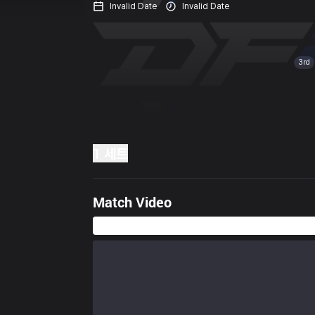
Invalid Date
Invalid Date
3rd
1 세트
Match Video