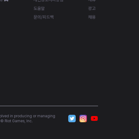
도움말
광고
문의/피드백
채용
volved in producing or managing 
© Riot Games, Inc.