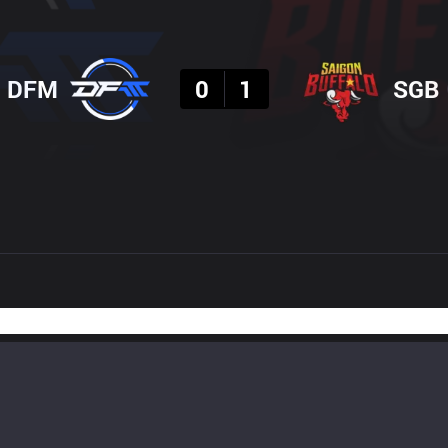
결과
DFM
0
1
SGB