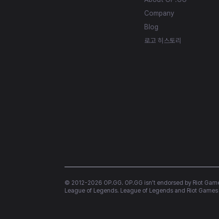
Company
Blog
로고 히스토리
© 2012-
2026
 OP.GG. OP.GG isn’t endorsed by Riot Games
League of Legends. League of Legends and Riot Games a