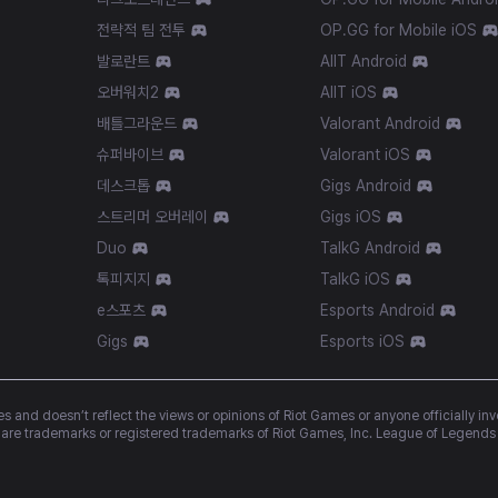
전략적 팀 전투
OP.GG for Mobile iOS
발로란트
AllT Android
오버워치2
AllT iOS
배틀그라운드
Valorant Android
슈퍼바이브
Valorant iOS
데스크톱
Gigs Android
스트리머 오버레이
Gigs iOS
Duo
TalkG Android
톡피지지
TalkG iOS
e스포츠
Esports Android
Gigs
Esports iOS
 and doesn’t reflect the views or opinions of Riot Games or anyone officially in
re trademarks or registered trademarks of Riot Games, Inc. League of Legends 